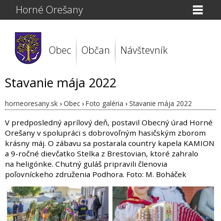
Horné Orešany
Obec
Občan
Návštevník
Stavanie mája 2022
horneoresany.sk
›
Obec
›
Foto galéria
›
Stavanie mája 2022
V predposledný aprílový deň, postavil Obecný úrad Horné
Orešany v spolupráci s dobrovoľným hasičským zborom
krásny máj. O zábavu sa postarala country kapela KAMION
a 9-ročné dievčatko Stelka z Brestovian, ktoré zahralo
na heligónke. Chutný guláš pripravili členovia
poľovníckeho združenia Podhora. Foto: M. Boháček