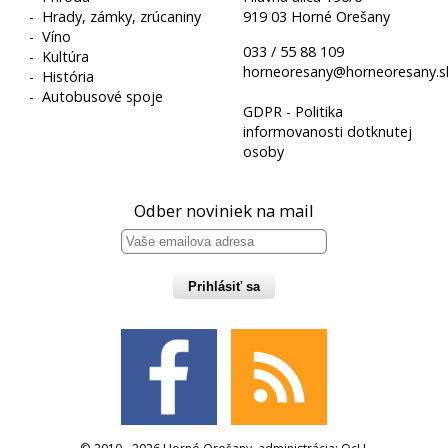
-
Hrady, zámky, zrúcaniny
919 03 Horné Orešany
-
Víno
033 / 55 88 109
-
Kultúra
horneoresany@horneoresany.s
-
História
-
Autobusové spoje
GDPR - Politika
informovanosti dotknutej
osoby
Odber noviniek na mail
Prihlásiť sa