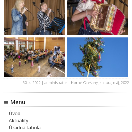
30. 4. 2022 | administrator |
Horné Orešany
,
kultúra
,
máj
,
2022
Menu
Úvod
Aktuality
Úradná tabuľa