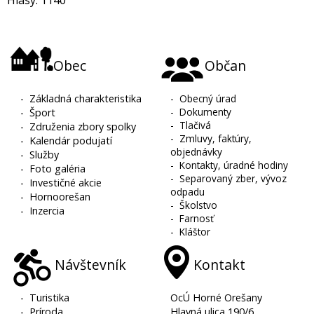
Hlasy: 1140
Obec
Občan
-
Základná charakteristika
-
Obecný úrad
-
Dokumenty
-
Šport
-
Tlačivá
-
Združenia zbory spolky
-
Zmluvy, faktúry,
-
Kalendár podujatí
objednávky
-
Služby
-
Kontakty, úradné hodiny
-
Foto galéria
-
Separovaný zber, vývoz
-
Investičné akcie
odpadu
-
Hornoorešan
-
Školstvo
-
Inzercia
-
Farnosť
-
Kláštor
Návštevník
Kontakt
-
Turistika
OcÚ Horné Orešany
-
Príroda
Hlavná ulica 190/6