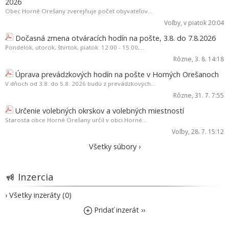
2026
Obec Horné Orešany zverejňuje počet obyvateľov...
Voľby
, v piatok 20:04
Dočasná zmena otváracích hodín na pošte, 3.8. do 7.8.2026
Pondelok, utorok, štvrtok, piatok: 12:00 - 15:00,...
Rôzne
, 3. 8. 14:18
Úprava prevádzkových hodín na pošte v Horných Orešanoch
V dňoch od 3.8. do 5.8. 2026 budú z prevádzkových...
Rôzne
, 31. 7. 7:55
Určenie volebných okrskov a volebných miestností
Starosta obce Horné Orešany určil v obci Horné...
Voľby
, 28. 7. 15:12
Všetky súbory ›
Inzercia
› Všetky inzeráty (0)
Pridať inzerát ››