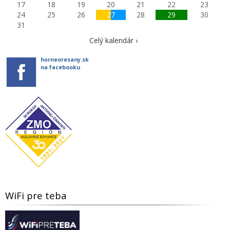
17
18
19
20
21
22
23
24
25
26
27
28
29
30
31
Celý kalendár ›
horneoresany.sk
na facebooku
WiFi pre teba