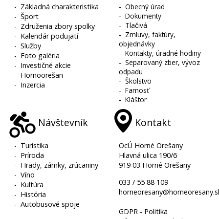
-
Základná charakteristika
-
Obecný úrad
-
Dokumenty
-
Šport
-
Tlačivá
-
Združenia zbory spolky
-
Zmluvy, faktúry,
-
Kalendár podujatí
objednávky
-
Služby
-
Kontakty, úradné hodiny
-
Foto galéria
-
Separovaný zber, vývoz
-
Investičné akcie
odpadu
-
Hornoorešan
-
Školstvo
-
Inzercia
-
Farnosť
-
Kláštor
Návštevník
Kontakt
-
Turistika
OcÚ Horné Orešany
-
Príroda
Hlavná ulica 190/6
-
Hrady, zámky, zrúcaniny
919 03 Horné Orešany
-
Víno
033 / 55 88 109
-
Kultúra
horneoresany@horneoresany.s
-
História
-
Autobusové spoje
GDPR - Politika