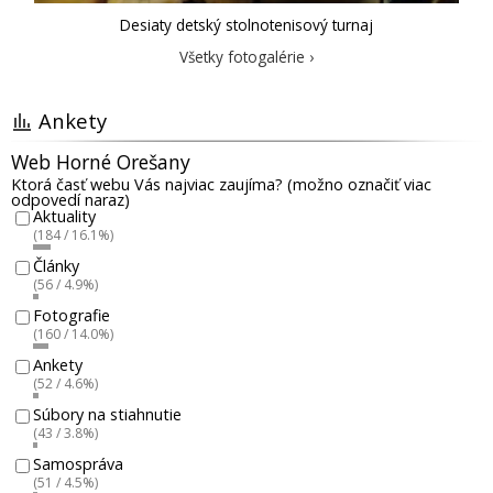
Desiaty detský stolnotenisový turnaj
Všetky fotogalérie ›
Ankety
Web Horné Orešany
Ktorá časť webu Vás najviac zaujíma? (možno označiť viac
odpovedí naraz)
Aktuality
(184 / 16.1%)
Články
(56 / 4.9%)
Fotografie
(160 / 14.0%)
Ankety
(52 / 4.6%)
Súbory na stiahnutie
(43 / 3.8%)
Samospráva
(51 / 4.5%)