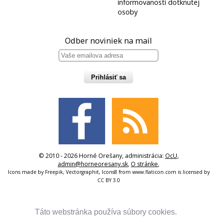
informovanosti dotknutej
osoby
Odber noviniek na mail
Prihlásiť sa
© 2010 - 2026 Horné Orešany, administrácia:
OcU
,
admin@horneoresany.sk
,
O stránke
,
Icons made by
Freepik
,
Vectorgraphit
,
Icons8
from
www.flaticon.com
is licensed by
CC BY 3.0
Táto webstránka používa súbory cookies.