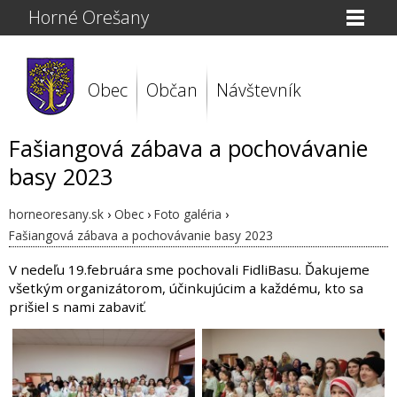
Horné Orešany
Obec
Občan
Návštevník
Fašiangová zábava a pochovávanie
basy 2023
horneoresany.sk
›
Obec
›
Foto galéria
›
Fašiangová zábava a pochovávanie basy 2023
V nedeľu 19.februára sme pochovali FidliBasu. Ďakujeme
všetkým organizátorom, účinkujúcim a každému, kto sa
prišiel s nami zabaviť.