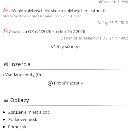
Rôzne
, 31. 7. 7:55
Určenie volebných okrskov a volebných miestností
Starosta obce Horné Orešany určil v obci Horné...
Voľby
, 28. 7. 15:12
Zápisnica OZ č.4/2026 zo dňa 16.7.2026
Zápisnice zo zasadnutia OZ
, 24. 7. 14:02
Všetky súbory ›
Inzercia
› Všetky inzeráty (0)
Pridať inzerát ››
Odkazy
Združenie miest a obcí
Zodpovedne.sk
Pomoc.sk