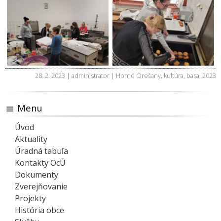
28. 2. 2023 | administrator |
Horné Orešany
,
kultúra
,
basa
,
2023
Menu
Úvod
Aktuality
Úradná tabuľa
Kontakty OcÚ
Dokumenty
Zverejňovanie
Projekty
História obce