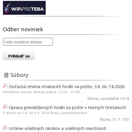
Odber noviniek
Súbory
Dočasná zmena otváracích hodín na pošte, 3.8. do 7.8.2026
Pondelok, utorok, štvrtok, piatok: 12:00 - 15:00,...
Rôzne
, v pondelok 14:18
Úprava prevádzkových hodín na pošte v Horných Orešanoch
V dňoch od 3.8. do 5.8. 2026 budú z prevádzkových...
Rôzne
, 31. 7. 7:55
Určenie volebných okrskov a volebných miestností