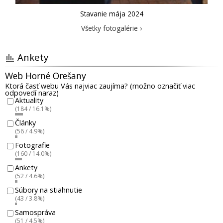
Stavanie mája 2024
Všetky fotogalérie ›
Ankety
Web Horné Orešany
Ktorá časť webu Vás najviac zaujíma? (možno označiť viac
odpovedí naraz)
Aktuality
(184 / 16.1%)
Články
(56 / 4.9%)
Fotografie
(160 / 14.0%)
Ankety
(52 / 4.6%)
Súbory na stiahnutie
(43 / 3.8%)
Samospráva
(51 / 4.5%)