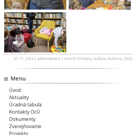
10. 11. 2024 | administrator |
Horné Orešany
,
kultúra
,
knižnica
,
2024
Menu
Úvod
Aktuality
Úradná tabuľa
Kontakty OcÚ
Dokumenty
Zverejňovanie
Projekty