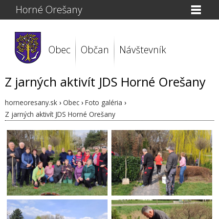
Horné Orešany
Obec
Občan
Návštevník
Z jarných aktivít JDS Horné Orešany
horneoresany.sk
›
Obec
›
Foto galéria
›
Z jarných aktivít JDS Horné Orešany