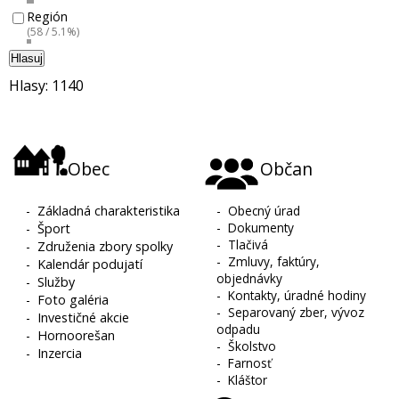
Región
(58 / 5.1%)
Hlasuj
Hlasy: 1140
Obec
Občan
-
Základná charakteristika
-
Obecný úrad
-
Dokumenty
-
Šport
-
Tlačivá
-
Združenia zbory spolky
-
Zmluvy, faktúry,
-
Kalendár podujatí
objednávky
-
Služby
-
Kontakty, úradné hodiny
-
Foto galéria
-
Separovaný zber, vývoz
-
Investičné akcie
odpadu
-
Hornoorešan
-
Školstvo
-
Inzercia
-
Farnosť
-
Kláštor