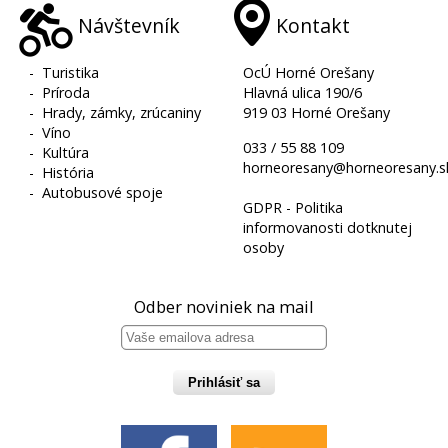
Návštevník
Kontakt
-
Turistika
OcÚ Horné Orešany
-
Príroda
Hlavná ulica 190/6
-
Hrady, zámky, zrúcaniny
919 03 Horné Orešany
-
Víno
033 / 55 88 109
-
Kultúra
horneoresany@horneoresany.s
-
História
-
Autobusové spoje
GDPR - Politika
informovanosti dotknutej
osoby
Odber noviniek na mail
Prihlásiť sa