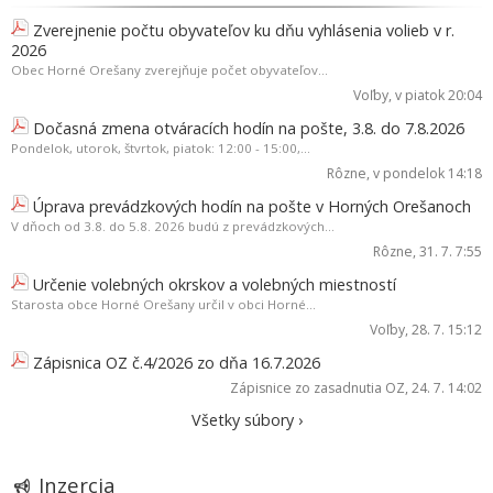
Zverejnenie počtu obyvateľov ku dňu vyhlásenia volieb v r.
2026
Obec Horné Orešany zverejňuje počet obyvateľov...
Voľby
, v piatok 20:04
Dočasná zmena otváracích hodín na pošte, 3.8. do 7.8.2026
Pondelok, utorok, štvrtok, piatok: 12:00 - 15:00,...
Rôzne
, v pondelok 14:18
Úprava prevádzkových hodín na pošte v Horných Orešanoch
V dňoch od 3.8. do 5.8. 2026 budú z prevádzkových...
Rôzne
, 31. 7. 7:55
Určenie volebných okrskov a volebných miestností
Starosta obce Horné Orešany určil v obci Horné...
Voľby
, 28. 7. 15:12
Zápisnica OZ č.4/2026 zo dňa 16.7.2026
Zápisnice zo zasadnutia OZ
, 24. 7. 14:02
Všetky súbory ›
Inzercia