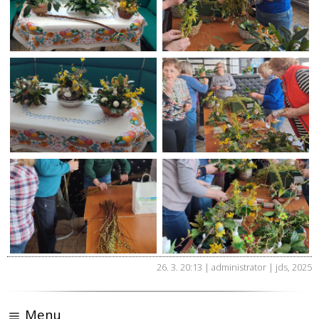
26. 3. 20:13 | administrator |
jds
,
2025
Menu