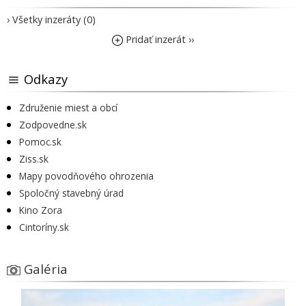
› Všetky inzeráty (0)
Pridať inzerát ››
Odkazy
Združenie miest a obcí
Zodpovedne.sk
Pomoc.sk
Ziss.sk
Mapy povodňového ohrozenia
Spoločný stavebný úrad
Kino Zora
Cintoríny.sk
Galéria