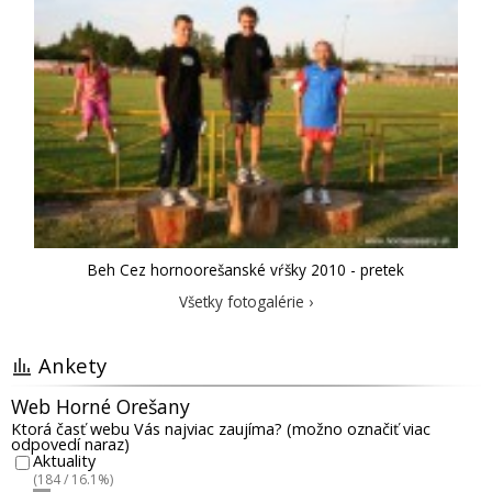
Beh Cez hornoorešanské vŕšky 2010 - pretek
Všetky fotogalérie ›
Ankety
Web Horné Orešany
Ktorá časť webu Vás najviac zaujíma? (možno označiť viac
odpovedí naraz)
Aktuality
(184 / 16.1%)