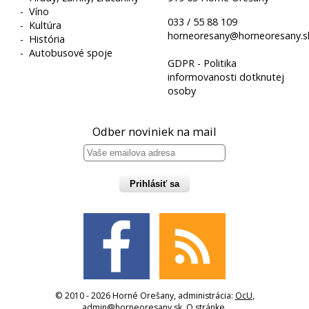
-
Víno
033 / 55 88 109
-
Kultúra
horneoresany@horneoresany.s
-
História
-
Autobusové spoje
GDPR - Politika
informovanosti dotknutej
osoby
Odber noviniek na mail
Prihlásiť sa
© 2010 - 2026 Horné Orešany, administrácia:
OcU
,
admin@horneoresany.sk
,
O stránke
,