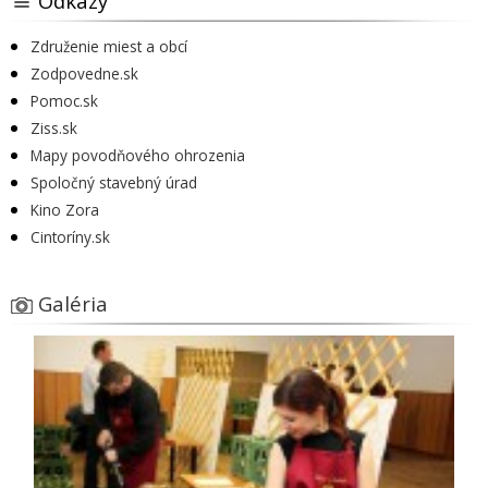
Odkazy
Združenie miest a obcí
Zodpovedne.sk
Pomoc.sk
Ziss.sk
Mapy povodňového ohrozenia
Spoločný stavebný úrad
Kino Zora
Cintoríny.sk
Galéria