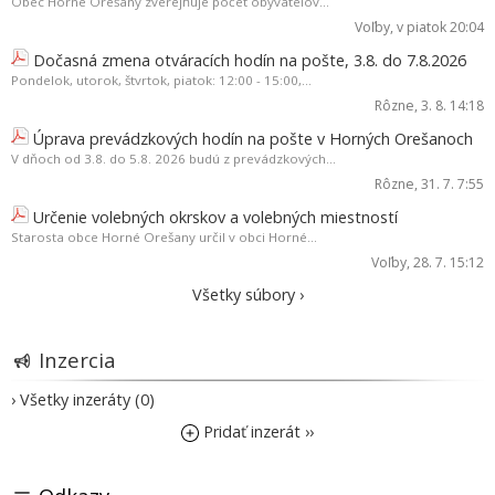
Obec Horné Orešany zverejňuje počet obyvateľov...
Voľby
, v piatok 20:04
Dočasná zmena otváracích hodín na pošte, 3.8. do 7.8.2026
Pondelok, utorok, štvrtok, piatok: 12:00 - 15:00,...
Rôzne
, 3. 8. 14:18
Úprava prevádzkových hodín na pošte v Horných Orešanoch
V dňoch od 3.8. do 5.8. 2026 budú z prevádzkových...
Rôzne
, 31. 7. 7:55
Určenie volebných okrskov a volebných miestností
Starosta obce Horné Orešany určil v obci Horné...
Voľby
, 28. 7. 15:12
Všetky súbory ›
Inzercia
› Všetky inzeráty (0)
Pridať inzerát ››