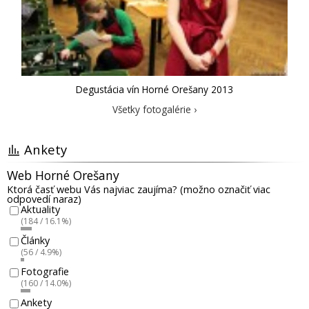
Degustácia vín Horné Orešany 2013
Všetky fotogalérie ›
Ankety
Web Horné Orešany
Ktorá časť webu Vás najviac zaujíma? (možno označiť viac
odpovedí naraz)
Aktuality
(184 / 16.1%)
Články
(56 / 4.9%)
Fotografie
(160 / 14.0%)
Ankety