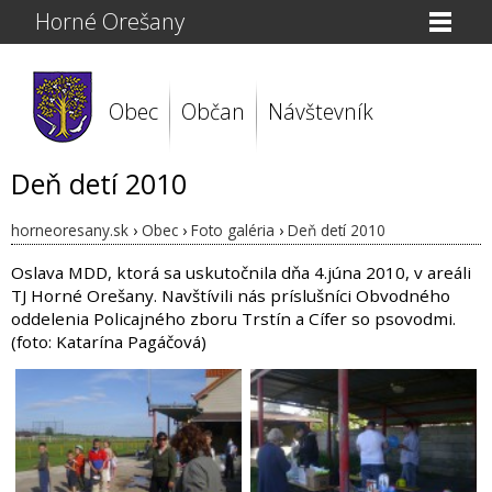
Horné Orešany
Obec
Občan
Návštevník
Deň detí 2010
horneoresany.sk
›
Obec
›
Foto galéria
›
Deň detí 2010
Oslava MDD, ktorá sa uskutočnila dňa 4.júna 2010, v areáli
TJ Horné Orešany. Navštívili nás príslušníci Obvodného
oddelenia Policajného zboru Trstín a Cífer so psovodmi.
(foto: Katarína Pagáčová)