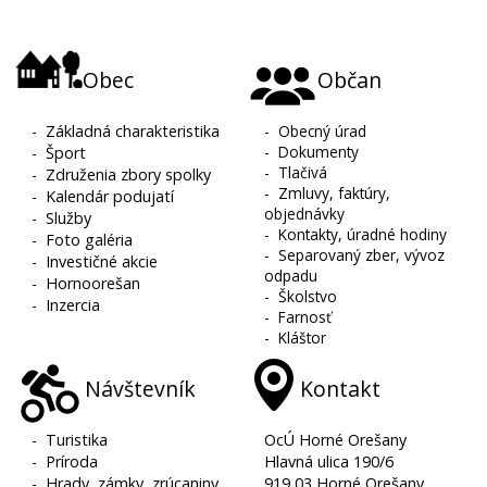
Obec
Občan
-
Základná charakteristika
-
Obecný úrad
-
Dokumenty
-
Šport
-
Tlačivá
-
Združenia zbory spolky
-
Zmluvy, faktúry,
-
Kalendár podujatí
objednávky
-
Služby
-
Kontakty, úradné hodiny
-
Foto galéria
-
Separovaný zber, vývoz
-
Investičné akcie
odpadu
-
Hornoorešan
-
Školstvo
-
Inzercia
-
Farnosť
-
Kláštor
Návštevník
Kontakt
-
Turistika
OcÚ Horné Orešany
-
Príroda
Hlavná ulica 190/6
-
Hrady, zámky, zrúcaniny
919 03 Horné Orešany