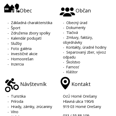
Obec
Občan
-
Základná charakteristika
-
Obecný úrad
-
Dokumenty
-
Šport
-
Tlačivá
-
Združenia zbory spolky
-
Zmluvy, faktúry,
-
Kalendár podujatí
objednávky
-
Služby
-
Kontakty, úradné hodiny
-
Foto galéria
-
Separovaný zber, vývoz
-
Investičné akcie
odpadu
-
Hornoorešan
-
Školstvo
-
Inzercia
-
Farnosť
-
Kláštor
Návštevník
Kontakt
-
Turistika
OcÚ Horné Orešany
-
Príroda
Hlavná ulica 190/6
-
Hrady, zámky, zrúcaniny
919 03 Horné Orešany
-
Víno
033 / 55 88 109