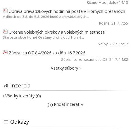
Rôzne
, v pondelok 14:18
Úprava prevádzkových hodín na pošte v Horných Orešanoch
V dňoch od 3.8. do 5.8. 2026 budú z prevádzkových...
Rôzne
, 31. 7. 7:55
Určenie volebných okrskov a volebných miestností
Starosta obce Horné Orešany určil v obci Horné...
Voľby
, 28. 7. 15:12
Zápisnica OZ č.4/2026 zo dňa 16.7.2026
Zápisnice zo zasadnutia OZ
, 24. 7. 14:02
Všetky súbory ›
Inzercia
› Všetky inzeráty (0)
Pridať inzerát ››
Odkazy