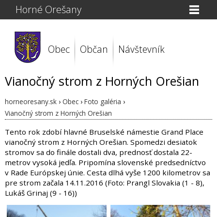
Horné Orešany
Obec
Občan
Návštevník
Vianočný strom z Horných Orešian
horneoresany.sk
›
Obec
›
Foto galéria
›
Vianočný strom z Horných Orešian
Tento rok zdobí hlavné Bruselské námestie Grand Place
vianočný strom z Horných Orešian. Spomedzi desiatok
stromov sa do finále dostali dva, prednosť dostala 22-
metrov vysoká jedľa. Pripomína slovenské predsedníctvo
v Rade Európskej únie. Cesta dlhá vyše 1200 kilometrov sa
pre strom začala 14.11.2016 (Foto: Prangl Slovakia (1 - 8),
Lukáš Grinaj (9 - 16))