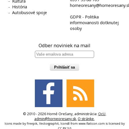
-
Kultúra
horneoresany@horneoresany.s
-
História
-
Autobusové spoje
GDPR - Politika
informovanosti dotknutej
osoby
Odber noviniek na mail
Prihlásiť sa
© 2010 - 2026 Horné Orešany, administrácia:
OcU
,
admin@horneoresany.sk
,
O stránke
,
Icons made by
Freepik
,
Vectorgraphit
,
Icons8
from
www.flaticon.com
is licensed by
CC BY 3.0