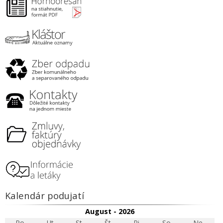
Kalendár podujatí
August - 2026
Po
Ut
St
Št
Pi
So
Ne