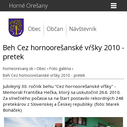
Horné Orešany
Obec
Občan
Návštevník
Beh Cez hornoorešanské vŕšky 2010 -
pretek
horneoresany.sk
›
Obec
›
Foto galéria
›
Beh Cez hornoorešanské vŕšky 2010 - pretek
Jubilejný 30. ročník behu "Cez hornoorešanské vŕšky" -
Memoriál Františka Hečka, ktorý sa uskutočnil 26.6. 2010.
Za slnečného počasia sa na štart postavilo rekordných 248
pretekárov z Slovenskej a Českej republiky. (foto: Marek
Boháček)