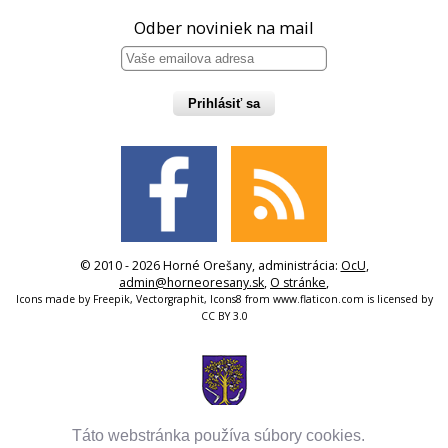
Odber noviniek na mail
Prihlásiť sa
© 2010 - 2026 Horné Orešany, administrácia:
OcU
,
admin@horneoresany.sk
,
O stránke
,
Icons made by
Freepik
,
Vectorgraphit
,
Icons8
from
www.flaticon.com
is licensed by
CC BY 3.0
Táto webstránka používa súbory cookies.