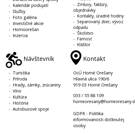
-
Zmluvy, faktúry,
-
Kalendár podujatí
objednávky
-
Služby
-
Kontakty, úradné hodiny
-
Foto galéria
-
Separovaný zber, vývoz
-
Investičné akcie
odpadu
-
Hornoorešan
-
Školstvo
-
Inzercia
-
Farnosť
-
Kláštor
Návštevník
Kontakt
-
Turistika
OcÚ Horné Orešany
-
Príroda
Hlavná ulica 190/6
-
Hrady, zámky, zrúcaniny
919 03 Horné Orešany
-
Víno
033 / 55 88 109
-
Kultúra
horneoresany@horneoresany.s
-
História
-
Autobusové spoje
GDPR - Politika
informovanosti dotknutej
osoby