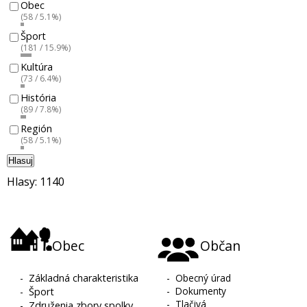
Obec
(58 / 5.1%)
Šport
(181 / 15.9%)
Kultúra
(73 / 6.4%)
História
(89 / 7.8%)
Región
(58 / 5.1%)
Hlasuj
Hlasy: 1140
Obec
Občan
-
Základná charakteristika
-
Obecný úrad
-
Dokumenty
-
Šport
-
Tlačivá
-
Združenia zbory spolky