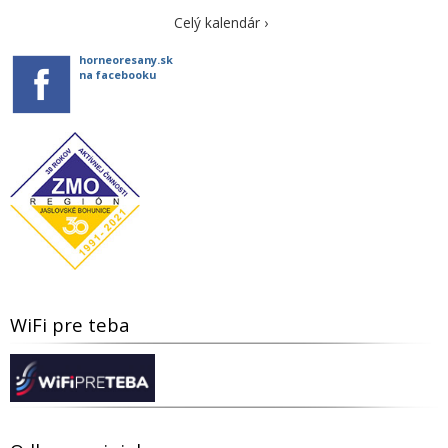
Celý kalendár ›
horneoresany.sk
na facebooku
WiFi pre teba