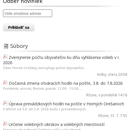
Odber noviniek
Súbory
Zverejnenie počtu obyvateľov ku dňu vyhlásenia volieb v r.
2026
Obec Horné Orešany zverejňuje počet obyvateľov...
Voľby
, včera 20:04
Dočasná zmena otváracích hodín na pošte, 3.8. do 7.8.2026
Pondelok, utorok, štvrtok, piatok: 12:00 - 15:00,...
Rôzne
, v pondelok 14:18
Úprava prevádzkových hodín na pošte v Horných Orešanoch
V dňoch od 3.8. do 5.8. 2026 budú z prevádzkových...
Rôzne
, 31. 7. 7:55
Určenie volebných okrskov a volebných miestností
Starosta obce Horné Orešany určil v obci Horné...