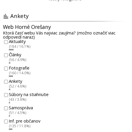
Ankety
Web Horné Orešany
Ktorá časť webu Vás najviac zaujíma? (možno označiť viac
odpovedí naraz)
Aktuality
(184 / 16.1%)
Články
(56 / 4.9%)
Fotografie
(160 / 14.0%)
Ankety
(52 / 4.6%)
Súbory na stiahnutie
(43 / 3.8%)
Samospráva
(51 / 4.5%)
Inf. pre občanov
(135 / 11.8%)