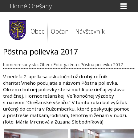
Horné Orešany
Obec
Občan
Návštevník
Pôstna polievka 2017
horneoresany.sk
›
Obec
›
Foto galéria
›
Pôstna polievka 2017
V nedeľu 2. apríla sa uskutočnil už druhý ročník
charitatívneho podujatia s názvom Pôstna polievka.
Okrem chutnej polievky ste si mohli pozrieť aj výstavu
tradičnej, Hornoorešanskej, Veľkonočnej výzdoby
s názvom "Orešanské všeličo." V tomto roku bol výťažok
určený do centra v Ružomberku, ktoré poskytuje pomoc
a prístrešie matkám,rodinám, tehotným ženám v núdzi.
(foto: Mária Mrenová a Zuzana Slobodníková)