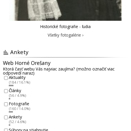
Historické fotografie - ľudia
Všetky fotogalérie ›
Ankety
Web Horné Orešany
Ktorá časť webu Vás najviac zaujíma? (možno označiť viac
odpovedí naraz)
Aktuality
(184 / 16.1%)
Články
(56 / 4.9%)
Fotografie
(160 / 14.0%)
Ankety
(52 / 4.6%)
Súbory na stiahnutie