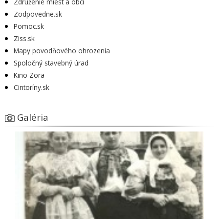
Združenie miest a obcí
Zodpovedne.sk
Pomoc.sk
Ziss.sk
Mapy povodňového ohrozenia
Spoločný stavebný úrad
Kino Zora
Cintoríny.sk
Galéria