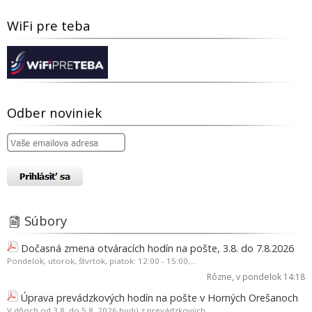
WiFi pre teba
Odber noviniek
Súbory
Dočasná zmena otváracích hodín na pošte, 3.8. do 7.8.2026
Pondelok, utorok, štvrtok, piatok: 12:00 - 15:00,...
Rôzne
, v pondelok 14:18
Úprava prevádzkových hodín na pošte v Horných Orešanoch
V dňoch od 3.8. do 5.8. 2026 budú z prevádzkových...