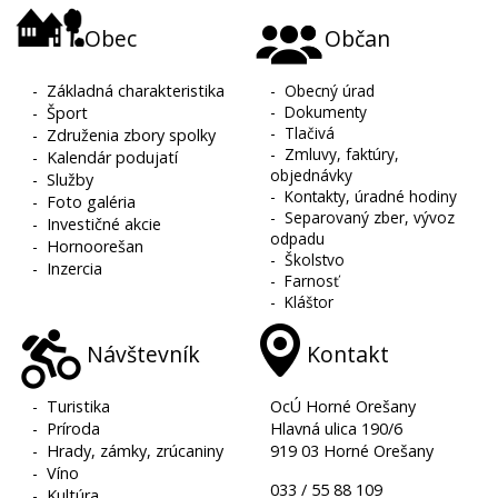
Obec
Občan
-
Základná charakteristika
-
Obecný úrad
-
Dokumenty
-
Šport
-
Tlačivá
-
Združenia zbory spolky
-
Zmluvy, faktúry,
-
Kalendár podujatí
objednávky
-
Služby
-
Kontakty, úradné hodiny
-
Foto galéria
-
Separovaný zber, vývoz
-
Investičné akcie
odpadu
-
Hornoorešan
-
Školstvo
-
Inzercia
-
Farnosť
-
Kláštor
Návštevník
Kontakt
-
Turistika
OcÚ Horné Orešany
-
Príroda
Hlavná ulica 190/6
-
Hrady, zámky, zrúcaniny
919 03 Horné Orešany
-
Víno
033 / 55 88 109
-
Kultúra