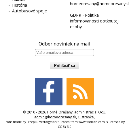
horneoresany@horneoresany.s
-
História
-
Autobusové spoje
GDPR - Politika
informovanosti dotknutej
osoby
Odber noviniek na mail
Prihlásiť sa
© 2010 - 2026 Horné Orešany, administrácia:
OcU
,
admin@horneoresany.sk
,
O stránke
,
Icons made by
Freepik
,
Vectorgraphit
,
Icons8
from
www.flaticon.com
is licensed by
CC BY 3.0