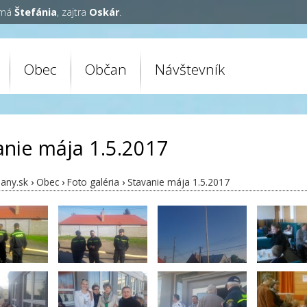
 má
Štefánia
, zajtra
Oskár
.
Obec
Občan
Návštevník
anie mája 1.5.2017
any.sk
›
Obec
›
Foto galéria
›
Stavanie mája 1.5.2017