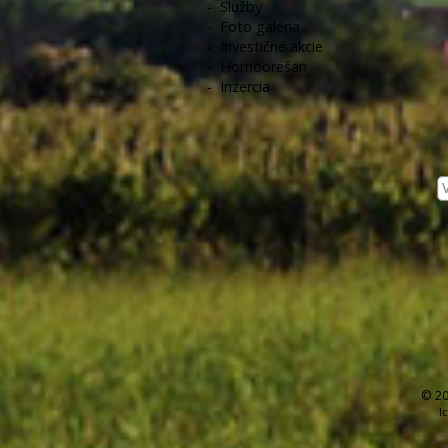
-
Služby
-
Foto galéria
-
Investičné akcie
-
Hornoorešan
-
Inzercia
© 20
I