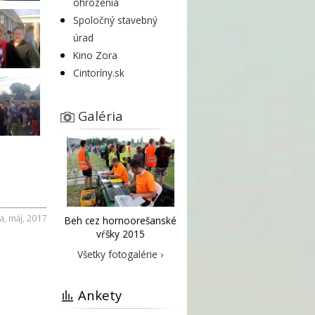
ohrozenia
Spoločný stavebný
úrad
Kino Zora
Cintoríny.sk
Galéria
ra
,
máj
,
2017
Beh cez hornoorešanské
vŕšky 2015
Všetky fotogalérie ›
Ankety