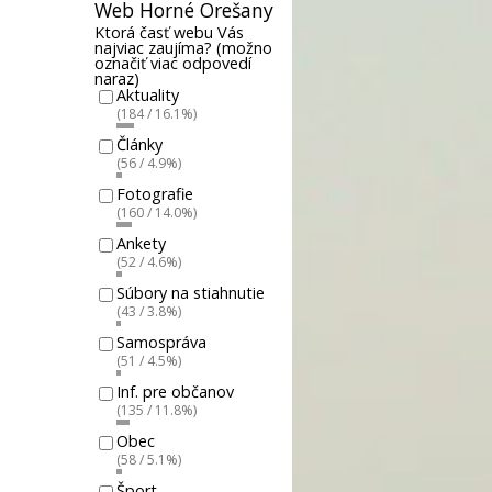
Web Horné Orešany
Ktorá časť webu Vás
najviac zaujíma? (možno
označiť viac odpovedí
naraz)
Aktuality
(184 / 16.1%)
Články
(56 / 4.9%)
Fotografie
(160 / 14.0%)
Ankety
(52 / 4.6%)
Súbory na stiahnutie
(43 / 3.8%)
Samospráva
(51 / 4.5%)
Inf. pre občanov
(135 / 11.8%)
Obec
(58 / 5.1%)
Šport