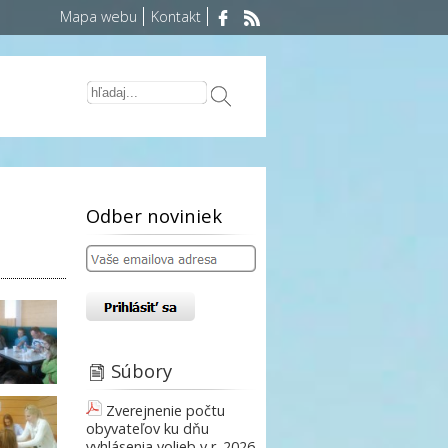
Mapa webu
Kontakt
Odber noviniek
Súbory
Zverejnenie počtu
obyvateľov ku dňu
vyhlásenia volieb v r. 2026