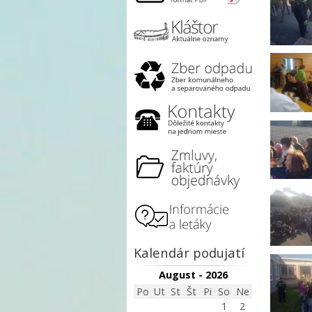
Kalendár podujatí
August - 2026
Po
Ut
St
Št
Pi
So
Ne
1
2