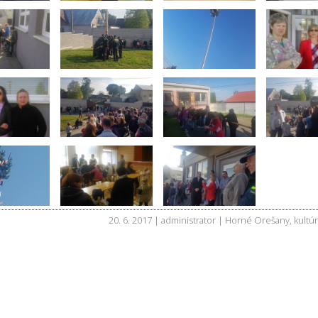
20. 6. 2017 | administrator |
Horné Orešany
,
kultú