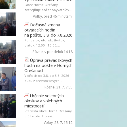
Obec Horné Orešany
zverejňuje počet obyvateľov...
Voľby
, pred 46 minútami
Dočasná zmena
otváracích hodín
na pošte, 3.8. do 7.8.2026
Pondelok, utorok, štvrtok,
piatok: 12:00 - 15:00,...
Rôzne
, v pondelok 14:18
Úprava prevádzkových
hodín na pošte v Horných
Orešanoch
V dňoch od 3.8. do 5.8. 2026
budú z prevádzkových...
Rôzne
, 31. 7. 7:55
Určenie volebných
okrskov a volebných
miestností
Starosta obce Horné Orešany
určil v obci Horné...
Voľby
, 28. 7. 15:12