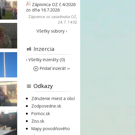
Zápisnica OZ č.4/2026
zo dňa 16.7.2026
Zápisnice zo zasadnutia OZ
,
24. 7. 14:02
Všetky súbory ›
Inzercia
› Všetky inzeráty (0)
Pridať inzerát ››
Odkazy
Združenie miest a obcí
Zodpovedne.sk
Pomoc.sk
Ziss.sk
Mapy povodňového