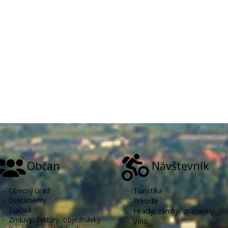
Občan
Návštevník
-
Obecný úrad
-
Turistika
-
Dokumenty
-
Príroda
-
Tlačivá
-
Hrady, zámky, zrúcaniny
-
Zmluvy, faktúry, objednávky
-
Víno