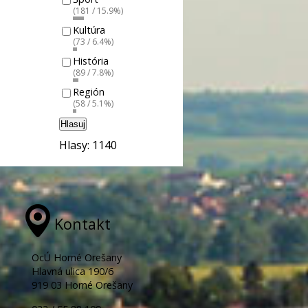
(181 / 15.9%)
Kultúra
(73 / 6.4%)
História
(89 / 7.8%)
Región
(58 / 5.1%)
Hlasuj
Hlasy: 1140
Kontakt
OcÚ Horné Orešany
Hlavná ulica 190/6
919 03 Horné Orešany