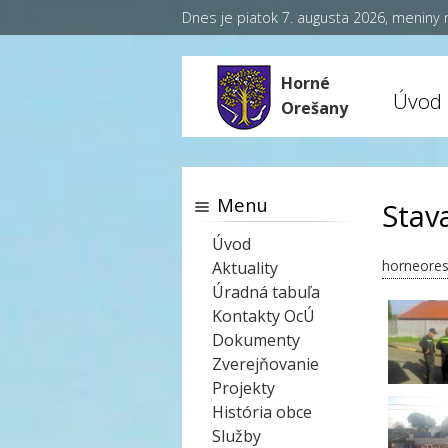
Dnes je piatok 7. augusta 2026, meniny
Horné
Úvod
Orešany
Menu
Stav
Úvod
horneores
Aktuality
Úradná tabuľa
Kontakty OcÚ
Dokumenty
Zverejňovanie
Projekty
História obce
Služby