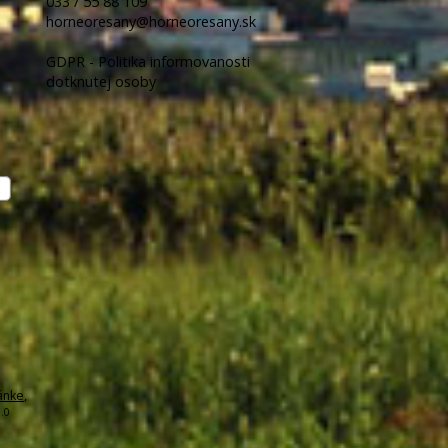
033 / 55 88 109
horneoresany@horneoresany.sk
GDPR - Politika informovanosti
dotknutej osoby
ánke
,
.0