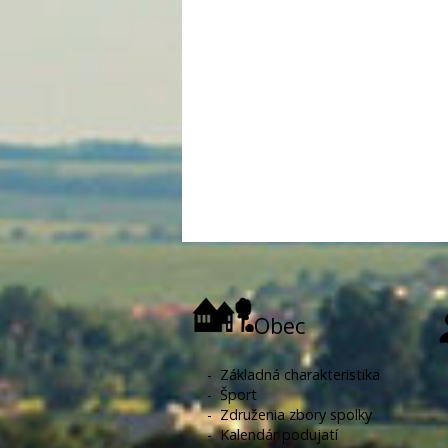
Obec
-
Základná charakteristika
-
Šport
-
Združenia zbory spolky
-
Kalendár podujatí