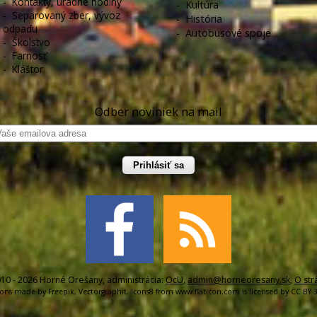
-
Kontakty, úradné hodiny
-
Kultúra
-
Separovaný zber, vývoz
-
História
odpadu
-
Autobusové spoje
-
Školstvo
-
Farnosť
-
Kláštor
Odber noviniek na mail
Prihlásiť sa
10 - 2026 Horné Orešany, administrácia:
OcU
,
admin@horneoresany.sk
,
O str
cons made by
Freepik
,
Vectorgraphit
,
Icons8
from
www.flaticon.com
is licensed by
CC BY 3