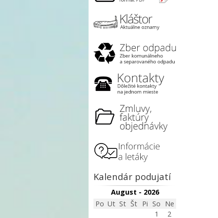
Kalendár podujatí
August - 2026
Po
Ut
St
Št
Pi
So
Ne
1
2