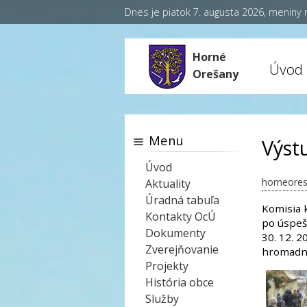
Dnes je piatok 7. augusta 2026, meniny
Horné
Úvod
Orešany
Menu
Výst
Úvod
horneores
Aktuality
Úradná tabuľa
Komisia 
Kontakty OcÚ
po úspeš
Dokumenty
30. 12. 
Zverejňovanie
hromadný
Projekty
História obce
Služby