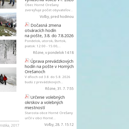
Obec Horné Orešany
zverejňuje počet obyvateľov...
Voľby
, pred hodinou
Dočasná zmena
otváracích hodín
na pošte, 3.8. do 7.8.2026
Pondelok, utorok, štvrtok,
piatok: 12:00 - 15:00,...
Rôzne
, v pondelok 14:18
Úprava prevádzkových
hodín na pošte v Horných
Orešanoch
V dňoch od 3.8. do 5.8. 2026
budú z prevádzkových...
Rôzne
, 31. 7. 7:55
Určenie volebných
okrskov a volebných
miestností
Starosta obce Horné Orešany
určil v obci Horné...
Voľby
, 28. 7. 15:12
ristika
,
2017