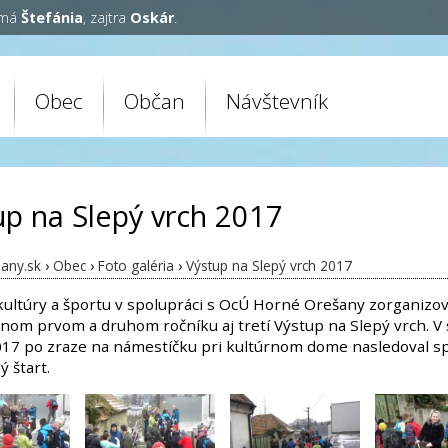
 má
Štefánia
, zajtra
Oskár
.
Obec
Občan
Návštevník
up na Slepý vrch 2017
any.sk
›
Obec
›
Foto galéria
›
Výstup na Slepý vrch 2017
kultúry a športu v spolupráci s OcÚ Horné Orešany zorganizov
nom prvom a druhom ročníku aj tretí Výstup na Slepý vrch. V
2017 po zraze na námestíčku pri kultúrnom dome nasledoval s
 štart.