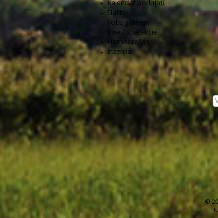
-
Kalendár podujatí
-
Služby
-
Foto galéria
-
Investičné akcie
-
Hornoorešan
-
Inzercia
© 20
I