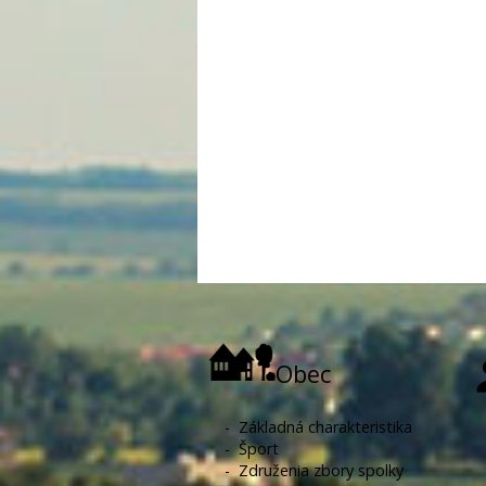
Obec
-
Základná charakteristika
-
Šport
-
Združenia zbory spolky