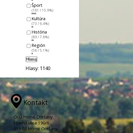
Šport
(181 / 15.9%)
Kultúra
(73 / 6.4%)
História
(89 / 7.8%)
Región
(58 / 5.1%)
Hlasuj
Hlasy: 1140
Kontakt
OcÚ Horné Orešany
Hlavná ulica 190/6
919 03 Horné Orešany