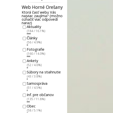
Web Horné Orešany
Ktorá časť webu Vás
najviac zaujíma? (možno
označiť viac odpovedí
naraz)
Aktuality
(184 / 16.1%)
Články
(56 / 4.9%)
Fotografie
(160 / 14.0%)
Ankety
(52 / 4.6%)
Súbory na stiahnutie
(43 / 3.8%)
Samospráva
(51 / 4.5%)
Inf. pre občanov
(135 / 11.8%)
Obec
(58 / 5.1%)