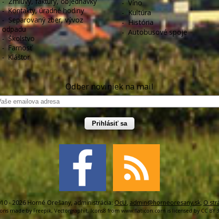
-
Zmluvy, faktúry, objednávky
-
Víno
-
Kontakty, úradné hodiny
-
Kultúra
-
Separovaný zber, vývoz
-
História
odpadu
-
Autobusové spoje
-
Školstvo
-
Farnosť
-
Kláštor
Odber noviniek na mail
Prihlásiť sa
10 - 2026 Horné Orešany, administrácia:
OcU
,
admin@horneoresany.sk
,
O str
cons made by
Freepik
,
Vectorgraphit
,
Icons8
from
www.flaticon.com
is licensed by
CC BY 3