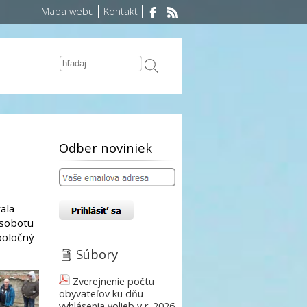
Mapa webu
Kontakt
Odber noviniek
ala
 sobotu
poločný
Súbory
Zverejnenie počtu
obyvateľov ku dňu
vyhlásenia volieb v r. 2026