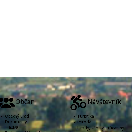
Občan
Návštevník
-
Obecný úrad
-
Turistika
-
Dokumenty
-
Príroda
-
Tlačivá
-
Hrady, zámky, zrúcaniny