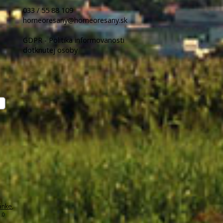
033 / 55 88 109
horneoresany@horneoresany.sk
GDPR - Politika informovanosti
dotknutej osoby
ánke
,
.0