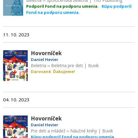
Beletria
››
Spoločenská beletria
|
Trio Publishing
Podporil Fond na podporu umenia.
Kúpu podporil
Fond na podporu umenia.
11. 10. 2023
Hovorníček
Daniel Hevier
Beletria
››
Beletria pre deti
|
Buvik
Darované. Ďakujeme!
04. 10. 2023
Hovorníček
Daniel Hevier
Pre deti a mládež
››
Náučné knihy
|
Buvik
Kúpu podporil Fond na podporu umenia.