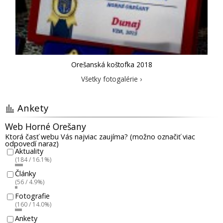
Orešanská koštofka 2018
Všetky fotogalérie ›
Ankety
Web Horné Orešany
Ktorá časť webu Vás najviac zaujíma? (možno označiť viac
odpovedí naraz)
Aktuality
(184 / 16.1%)
Články
(56 / 4.9%)
Fotografie
(160 / 14.0%)
Ankety