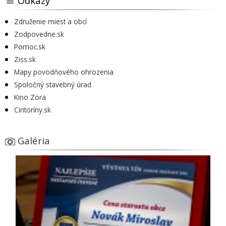
Odkazy
Združenie miest a obcí
Zodpovedne.sk
Pomoc.sk
Ziss.sk
Mapy povodňového ohrozenia
Spoločný stavebný úrad
Kino Zora
Cintoríny.sk
Galéria