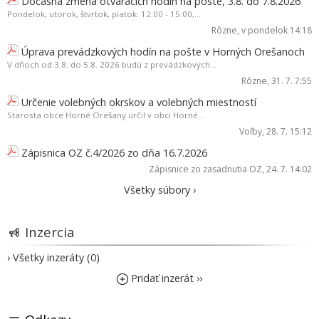
Dočasná zmena otváracích hodín na pošte, 3.8. do 7.8.2026
Pondelok, utorok, štvrtok, piatok: 12:00 - 15:00,...
Rôzne
, v pondelok 14:18
Úprava prevádzkových hodín na pošte v Horných Orešanoch
V dňoch od 3.8. do 5.8. 2026 budú z prevádzkových...
Rôzne
, 31. 7. 7:55
Určenie volebných okrskov a volebných miestností
Starosta obce Horné Orešany určil v obci Horné...
Voľby
, 28. 7. 15:12
Zápisnica OZ č.4/2026 zo dňa 16.7.2026
Zápisnice zo zasadnutia OZ
, 24. 7. 14:02
Všetky súbory ›
Inzercia
› Všetky inzeráty (0)
Pridať inzerát ››