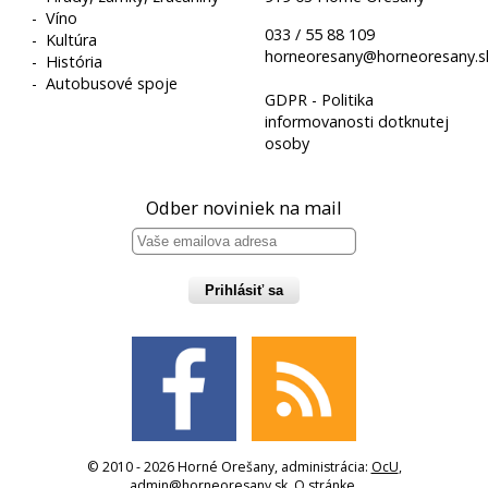
-
Víno
033 / 55 88 109
-
Kultúra
horneoresany@horneoresany.s
-
História
-
Autobusové spoje
GDPR - Politika
informovanosti dotknutej
osoby
Odber noviniek na mail
Prihlásiť sa
© 2010 - 2026 Horné Orešany, administrácia:
OcU
,
admin@horneoresany.sk
,
O stránke
,