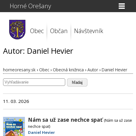
Horné Orešany
Obec
Občan
Návštevník
Autor: Daniel Hevier
horneoresany.sk
›
Obec
›
Obecná knižnica
›
Autor
›
Daniel Hevier
hľadaj
11. 03. 2026
Nám sa už zase nechce spať
(Nám sa už zase
nechce spať)
Daniel Hevier