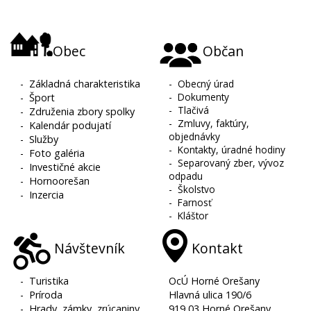
Obec
Občan
-
Základná charakteristika
-
Obecný úrad
-
Dokumenty
-
Šport
-
Tlačivá
-
Združenia zbory spolky
-
Zmluvy, faktúry,
-
Kalendár podujatí
objednávky
-
Služby
-
Kontakty, úradné hodiny
-
Foto galéria
-
Separovaný zber, vývoz
-
Investičné akcie
odpadu
-
Hornoorešan
-
Školstvo
-
Inzercia
-
Farnosť
-
Kláštor
Návštevník
Kontakt
-
Turistika
OcÚ Horné Orešany
-
Príroda
Hlavná ulica 190/6
-
Hrady, zámky, zrúcaniny
919 03 Horné Orešany