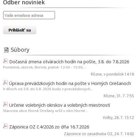
Odber noviniek
Súbory
Dočasná zmena otváracích hodín na pošte, 3.8. do 7.8.2026
Pondelok, utorok, štvrtok, piatok: 12:00 - 15:00,...
Rôzne
, v pondelok 14:18
Úprava prevádzkových hodín na pošte v Horných Orešanoch
V dňoch od 3.8. do 5.8. 2026 budú z prevádzkových...
Rôzne
, 31. 7. 7:55
Určenie volebných okrskov a volebných miestností
Starosta obce Horné Orešany určil v obci Horné...
Voľby
, 28. 7. 15:12
Zápisnica OZ č.4/2026 zo dňa 16.7.2026
Zápisnice zo zasadnutia OZ
, 24. 7. 14:02