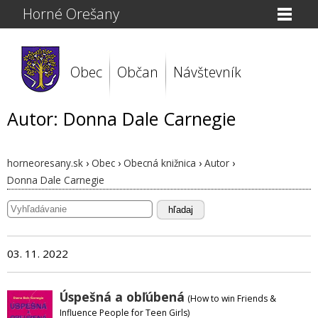
Horné Orešany
Obec
Občan
Návštevník
Autor: Donna Dale Carnegie
horneoresany.sk
›
Obec
›
Obecná knižnica
›
Autor
›
Donna Dale Carnegie
hľadaj
03. 11. 2022
Úspešná a obľúbená
(How to win Friends &
Influence People for Teen Girls)