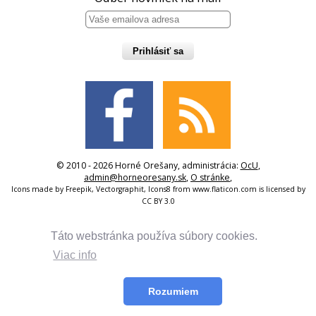
Prihlásiť sa
© 2010 - 2026 Horné Orešany, administrácia:
OcU
,
admin@horneoresany.sk
,
O stránke
,
Icons made by
Freepik
,
Vectorgraphit
,
Icons8
from
www.flaticon.com
is licensed by
CC BY 3.0
Táto webstránka používa súbory cookies.
Viac info
Rozumiem