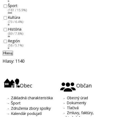
Šport
(181 / 15.9%)
Kultúra
(73 / 6.4%)
História
(89 / 7.8%)
Región
(58 / 5.1%)
Hlasuj
Hlasy: 1140
Obec
Občan
-
Základná charakteristika
-
Obecný úrad
-
Dokumenty
-
Šport
-
Tlačivá
-
Združenia zbory spolky
-
Zmluvy, faktúry,
-
Kalendár podujatí