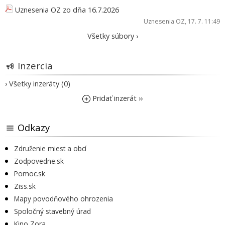
Uznesenia OZ zo dňa 16.7.2026
Uznesenia OZ
, 17. 7. 11:49
Všetky súbory ›
Inzercia
› Všetky inzeráty (0)
Pridať inzerát ››
Odkazy
Združenie miest a obcí
Zodpovedne.sk
Pomoc.sk
Ziss.sk
Mapy povodňového ohrozenia
Spoločný stavebný úrad
Kino Zora