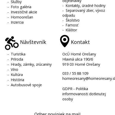
objednávky
-
Služby
-
Kontakty, úradné hodiny
-
Foto galéria
-
Separovaný zber, vývoz
-
Investičné akcie
odpadu
-
Hornoorešan
-
Školstvo
-
Inzercia
-
Farnosť
-
Kláštor
Návštevník
Kontakt
-
Turistika
OcÚ Horné Orešany
-
Príroda
Hlavná ulica 190/6
-
Hrady, zámky, zrúcaniny
919 03 Horné Orešany
-
Víno
033 / 55 88 109
-
Kultúra
horneoresany@horneoresany.s
-
História
-
Autobusové spoje
GDPR - Politika
informovanosti dotknutej
osoby
Odber noviniek na mail