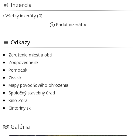
Inzercia
› Všetky inzeráty (0)
Pridať inzerát ››
Odkazy
Združenie miest a obcí
Zodpovedne.sk
Pomoc.sk
Ziss.sk
Mapy povodňového ohrozenia
Spoločný stavebný úrad
Kino Zora
Cintoríny.sk
Galéria