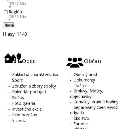
(89 / 7.8%)
Región
(58 / 5.1%)
Hlasuj
Hlasy: 1140
Obec
Občan
-
Základná charakteristika
-
Obecný úrad
-
Dokumenty
-
Šport
-
Tlačivá
-
Združenia zbory spolky
-
Zmluvy, faktúry,
-
Kalendár podujatí
objednávky
-
Služby
-
Kontakty, úradné hodiny
-
Foto galéria
-
Separovaný zber, vývoz
-
Investičné akcie
odpadu
-
Hornoorešan
-
Školstvo
-
Inzercia
-
Farnosť