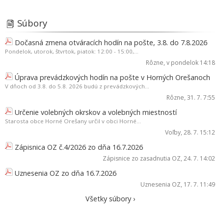
Súbory
Dočasná zmena otváracích hodín na pošte, 3.8. do 7.8.2026
Pondelok, utorok, štvrtok, piatok: 12:00 - 15:00,...
Rôzne
, v pondelok 14:18
Úprava prevádzkových hodín na pošte v Horných Orešanoch
V dňoch od 3.8. do 5.8. 2026 budú z prevádzkových...
Rôzne
, 31. 7. 7:55
Určenie volebných okrskov a volebných miestností
Starosta obce Horné Orešany určil v obci Horné...
Voľby
, 28. 7. 15:12
Zápisnica OZ č.4/2026 zo dňa 16.7.2026
Zápisnice zo zasadnutia OZ
, 24. 7. 14:02
Uznesenia OZ zo dňa 16.7.2026
Uznesenia OZ
, 17. 7. 11:49
Všetky súbory ›