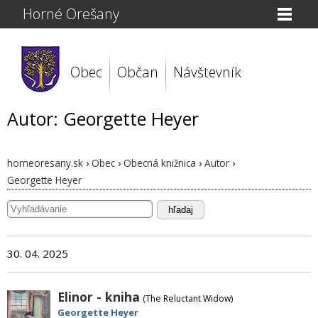
Horné Orešany
Obec
Občan
Návštevník
Autor: Georgette Heyer
horneoresany.sk
›
Obec
›
Obecná knižnica
›
Autor
›
Georgette Heyer
hľadaj
30. 04. 2025
Elinor - kniha
(The Reluctant Widow)
Georgette Heyer