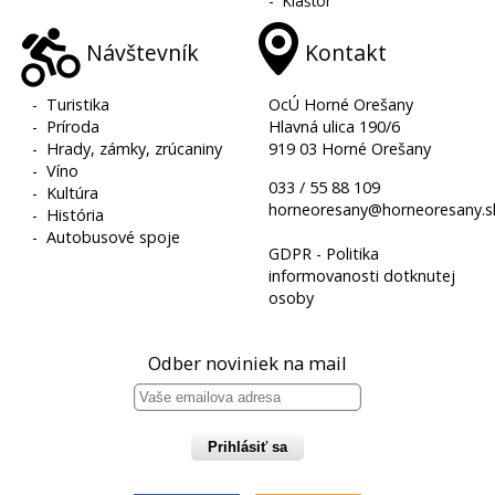
-
Kláštor
Návštevník
Kontakt
-
Turistika
OcÚ Horné Orešany
-
Príroda
Hlavná ulica 190/6
-
Hrady, zámky, zrúcaniny
919 03 Horné Orešany
-
Víno
033 / 55 88 109
-
Kultúra
horneoresany@horneoresany.s
-
História
-
Autobusové spoje
GDPR - Politika
informovanosti dotknutej
osoby
Odber noviniek na mail
Prihlásiť sa