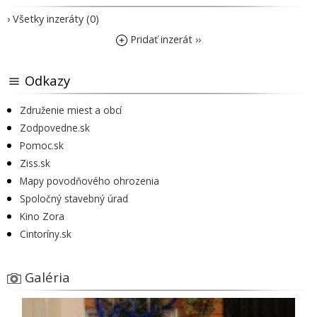
› Všetky inzeráty (0)
Pridať inzerát ››
Odkazy
Združenie miest a obcí
Zodpovedne.sk
Pomoc.sk
Ziss.sk
Mapy povodňového ohrozenia
Spoločný stavebný úrad
Kino Zora
Cintoríny.sk
Galéria