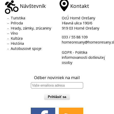
Návštevník
Kontakt
-
Turistika
OcÚ Horné Orešany
-
Príroda
Hlavná ulica 190/6
-
Hrady, zámky, zrúcaniny
919 03 Horné Orešany
-
Víno
033 / 55 88 109
-
Kultúra
horneoresany@horneoresany.s
-
História
-
Autobusové spoje
GDPR - Politika
informovanosti dotknutej
osoby
Odber noviniek na mail
Prihlásiť sa