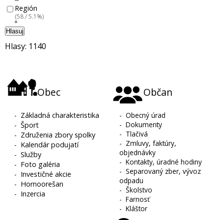
Región
(58 / 5.1%)
Hlasuj
Hlasy: 1140
Obec
Občan
-
Základná charakteristika
-
Obecný úrad
-
Dokumenty
-
Šport
-
Tlačivá
-
Združenia zbory spolky
-
Zmluvy, faktúry,
-
Kalendár podujatí
objednávky
-
Služby
-
Kontakty, úradné hodiny
-
Foto galéria
-
Separovaný zber, vývoz
-
Investičné akcie
odpadu
-
Hornoorešan
-
Školstvo
-
Inzercia
-
Farnosť
-
Kláštor