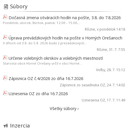
Súbory
Dočasná zmena otváracích hodín na pošte, 3.8. do 7.8.2026
Pondelok, utorok, štvrtok, piatok: 12:00 - 15:00,...
Rôzne
, v pondelok 14:18
Úprava prevádzkových hodín na pošte v Horných Orešanoch
V dňoch od 3.8. do 5.8. 2026 budú z prevádzkových...
Rôzne
, 31. 7. 7:55
Určenie volebných okrskov a volebných miestností
Starosta obce Horné Orešany určil v obci Horné...
Voľby
, 28. 7. 15:12
Zápisnica OZ č.4/2026 zo dňa 16.7.2026
Zápisnice zo zasadnutia OZ
, 24. 7. 14:02
Uznesenia OZ zo dňa 16.7.2026
Uznesenia OZ
, 17. 7. 11:49
Všetky súbory ›
Inzercia