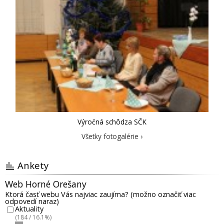
Výročná schôdza SČK
Všetky fotogalérie ›
Ankety
Web Horné Orešany
Ktorá časť webu Vás najviac zaujíma? (možno označiť viac
odpovedí naraz)
Aktuality
(184 / 16.1%)