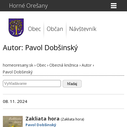
Horné Orešany
Obec
Občan
Návštevník
Autor: Pavol Dobšinský
horneoresany.sk
›
Obec
›
Obecná knižnica
›
Autor
›
Pavol Dobšinský
hľadaj
08. 11. 2024
Zakliata hora
(Zakliata hora)
Pavol Dobšinský