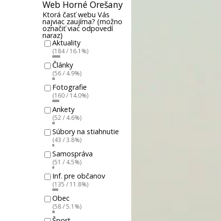
Web Horné Orešany
Ktorá časť webu Vás
najviac zaujíma? (možno
označiť viac odpovedí
naraz)
Aktuality
(184 / 16.1%)
Články
(56 / 4.9%)
Fotografie
(160 / 14.0%)
Ankety
(52 / 4.6%)
Súbory na stiahnutie
(43 / 3.8%)
Samospráva
(51 / 4.5%)
Inf. pre občanov
(135 / 11.8%)
Obec
(58 / 5.1%)
Šport