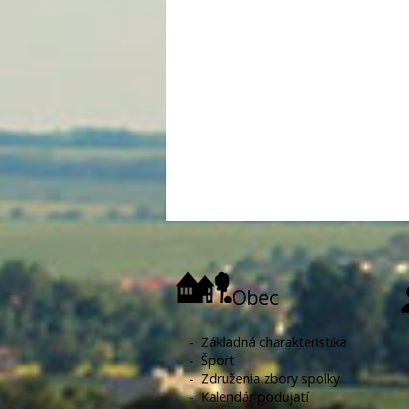
Obec
-
Základná charakteristika
-
Šport
-
Združenia zbory spolky
-
Kalendár podujatí