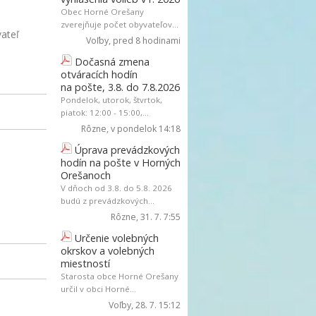
Obec Horné Orešany
zverejňuje počet obyvateľov...
ateľ
Voľby
, pred 8 hodinami
Dočasná zmena
otváracích hodín
na pošte, 3.8. do 7.8.2026
Pondelok, utorok, štvrtok,
piatok: 12:00 - 15:00,...
Rôzne
, v pondelok 14:18
Úprava prevádzkových
hodín na pošte v Horných
Orešanoch
V dňoch od 3.8. do 5.8. 2026
budú z prevádzkových...
Rôzne
, 31. 7. 7:55
Určenie volebných
okrskov a volebných
miestností
Starosta obce Horné Orešany
určil v obci Horné...
Voľby
, 28. 7. 15:12