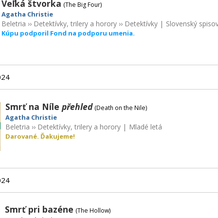
Veľká štvorka
(The Big Four)
Agatha Christie
Beletria
››
Detektívky, trilery a horory
››
Detektívky
|
Slovenský spisov
Kúpu podporil Fond na podporu umenia.
024
Smrť na Níle
přehled
(Death on the Nile)
Agatha Christie
Beletria
››
Detektívky, trilery a horory
|
Mladé letá
Darované. Ďakujeme!
024
Smrť pri bazéne
(The Hollow)