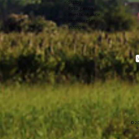
-
Služby
-
Foto galéria
-
Investičné akcie
-
Hornoorešan
-
Inzercia
© 20
I