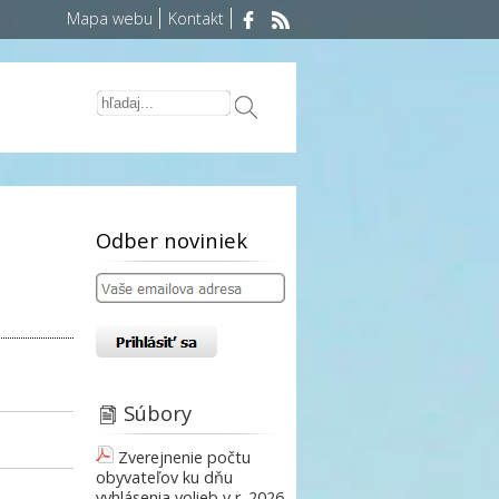
Mapa webu
Kontakt
Odber noviniek
Súbory
Zverejnenie počtu
obyvateľov ku dňu
vyhlásenia volieb v r. 2026