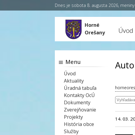
Dnes je sobota 8. augusta 2026, menin
Horné
Úvod
Orešany
Menu
Auto
Úvod
Aktuality
Úradná tabuľa
horneores
Kontakty OcÚ
Dokumenty
Zverejňovanie
Projekty
14. 03. 2
História obce
Služby