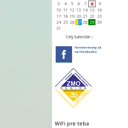
3
4
5
6
7
9
8
10
11
12
13
14
16
15
17
18
19
20
21
22
23
24
25
26
27
28
29
30
31
Celý kalendár ›
horneoresany.sk
na facebooku
WiFi pre teba