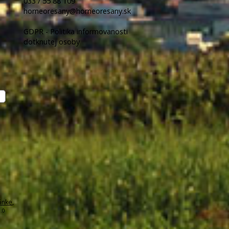
033 / 55 88 109
horneoresany@horneoresany.sk
GDPR - Politika informovanosti
dotknutej osoby
ánke
,
.0