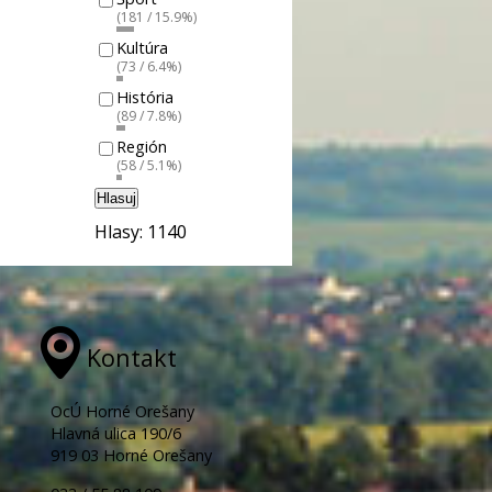
(181 / 15.9%)
Kultúra
(73 / 6.4%)
História
(89 / 7.8%)
Región
(58 / 5.1%)
Hlasuj
Hlasy: 1140
Kontakt
OcÚ Horné Orešany
Hlavná ulica 190/6
919 03 Horné Orešany