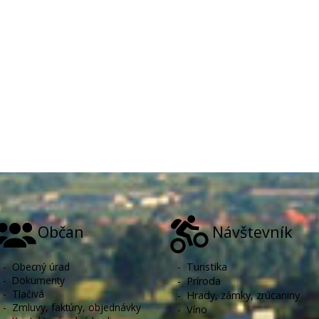
Občan
Návštevník
-
Obecný úrad
-
Turistika
-
Dokumenty
-
Príroda
-
Tlačivá
-
Hrady, zámky, zrúcaniny
-
Zmluvy, faktúry, objednávky
-
Víno