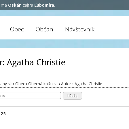
y má
Oskár
, zajtra
Ľubomíra
.
Obec
Občan
Návštevník
r: Agatha Christie
any.sk
›
Obec
›
Obecná knižnica
›
Autor
›
Agatha Christie
hľadaj
025