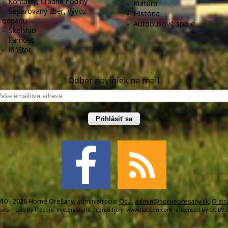
-
Kontakty, úradné hodiny
-
Kultúra
-
Separovaný zber, vývoz
-
História
odpadu
-
Autobusové spoje
-
Školstvo
-
Farnosť
-
Kláštor
Odber noviniek na mail
Prihlásiť sa
10 - 2026 Horné Orešany, administrácia:
OcU
,
admin@horneoresany.sk
,
O str
cons made by
Freepik
,
Vectorgraphit
,
Icons8
from
www.flaticon.com
is licensed by
CC BY 3