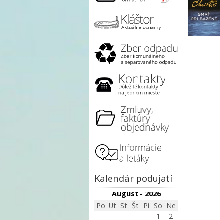
Kalendár podujatí
August - 2026
Po
Ut
St
Št
Pi
So
Ne
1
2