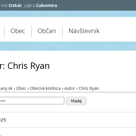
y má
Oskár
, zajtra
Ľubomíra
.
Obec
Občan
Návštevník
r: Chris Ryan
any.sk
›
Obec
›
Obecná knižnica
›
Autor
›
Chris Ryan
hľadaj
025