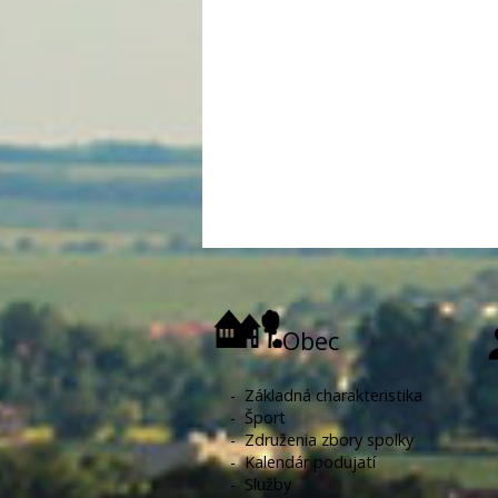
Obec
-
Základná charakteristika
-
Šport
-
Združenia zbory spolky
-
Kalendár podujatí
-
Služby