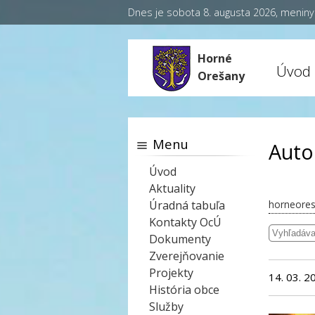
Dnes je sobota 8. augusta 2026, menin
Horné
Úvod
Orešany
Menu
Auto
Úvod
Aktuality
Úradná tabuľa
horneores
Kontakty OcÚ
Dokumenty
Zverejňovanie
Projekty
14. 03. 2
História obce
Služby