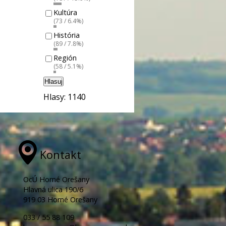
Kultúra
(73 / 6.4%)
História
(89 / 7.8%)
Región
(58 / 5.1%)
Hlasuj
Hlasy: 1140
Kontakt
OcÚ Horné Orešany
Hlavná ulica 190/6
919 03 Horné Orešany
033 / 55 88 109