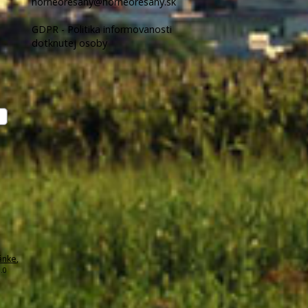
horneoresany@horneoresany.sk
GDPR - Politika informovanosti
dotknutej osoby
ánke
,
.0