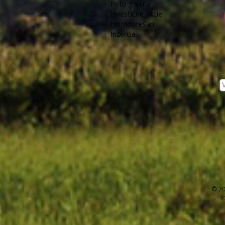
-
Foto galéria
-
Investičné akcie
-
Hornoorešan
-
Inzercia
© 20
I