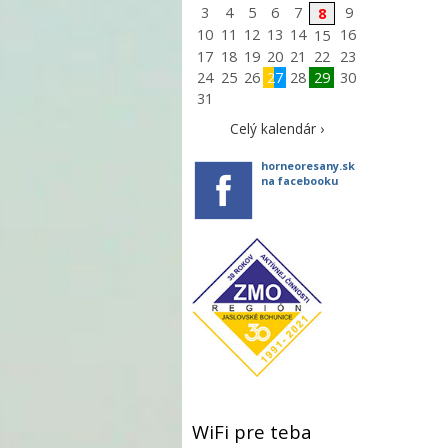
3
4
5
6
7
9
8
10
11
12
13
14
16
15
17
18
19
20
21
22
23
24
25
26
27
28
29
30
31
Celý kalendár ›
horneoresany.sk
na facebooku
WiFi pre teba