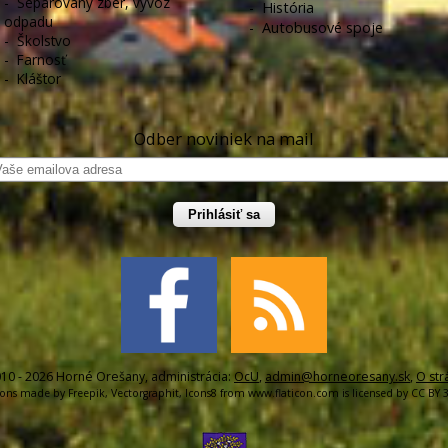
-
Separovaný zber, vývoz
-
História
odpadu
-
Autobusové spoje
-
Školstvo
-
Farnosť
-
Kláštor
Odber noviniek na mail
Prihlásiť sa
10 - 2026 Horné Orešany, administrácia:
OcU
,
admin@horneoresany.sk
,
O str
cons made by
Freepik
,
Vectorgraphit
,
Icons8
from
www.flaticon.com
is licensed by
CC BY 3