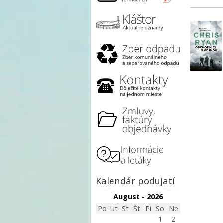
Kalendár podujatí
August - 2026
Po
Ut
St
Št
Pi
So
Ne
1
2