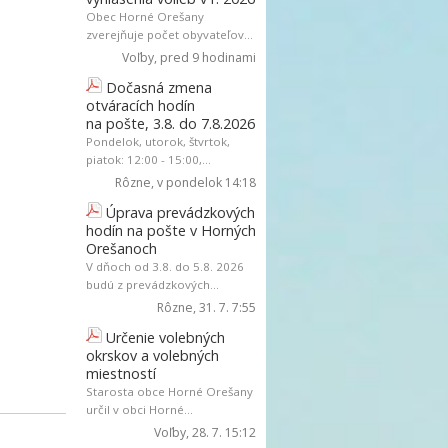
Obec Horné Orešany
zverejňuje počet obyvateľov...
Voľby
, pred 9 hodinami
Dočasná zmena
otváracích hodín
na pošte, 3.8. do 7.8.2026
Pondelok, utorok, štvrtok,
piatok: 12:00 - 15:00,...
Rôzne
, v pondelok 14:18
Úprava prevádzkových
hodín na pošte v Horných
Orešanoch
V dňoch od 3.8. do 5.8. 2026
budú z prevádzkových...
Rôzne
, 31. 7. 7:55
Určenie volebných
okrskov a volebných
miestností
Starosta obce Horné Orešany
určil v obci Horné...
Voľby
, 28. 7. 15:12