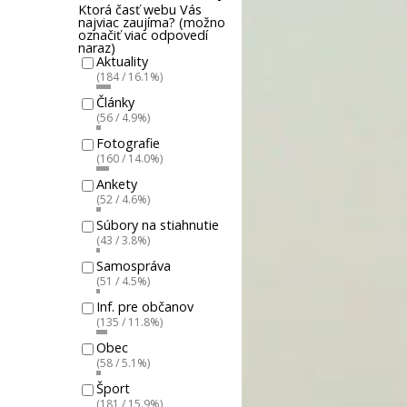
Ktorá časť webu Vás
najviac zaujíma? (možno
označiť viac odpovedí
naraz)
Aktuality
(184 / 16.1%)
Články
(56 / 4.9%)
Fotografie
(160 / 14.0%)
Ankety
(52 / 4.6%)
Súbory na stiahnutie
(43 / 3.8%)
Samospráva
(51 / 4.5%)
Inf. pre občanov
(135 / 11.8%)
Obec
(58 / 5.1%)
Šport
(181 / 15.9%)