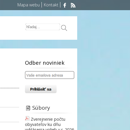
Mapa webu
Kontakt
Odber noviniek
Súbory
Zverejnenie počtu
obyvateľov ku dňu
vyhlásenia volieb v r. 2026