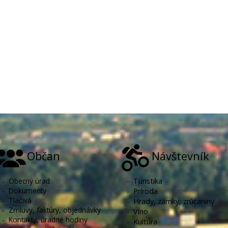
Občan
Návštevník
-
Obecný úrad
-
Turistika
-
Dokumenty
-
Príroda
-
Tlačivá
-
Hrady, zámky, zrúcaniny
-
Zmluvy, faktúry, objednávky
-
Víno
-
Kontakty, úradné hodiny
-
Kultúra