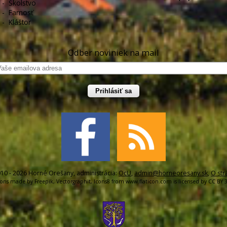
-
Školstvo
-
Farnosť
-
Kláštor
Odber noviniek na mail
Prihlásiť sa
10 - 2026 Horné Orešany, administrácia:
OcU
,
admin@horneoresany.sk
,
O str
cons made by
Freepik
,
Vectorgraphit
,
Icons8
from
www.flaticon.com
is licensed by
CC BY 3