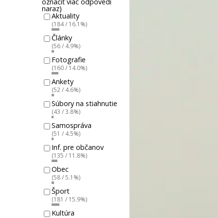
označiť viac odpovedí
naraz)
Aktuality
(184 / 16.1%)
Články
(56 / 4.9%)
Fotografie
(160 / 14.0%)
Ankety
(52 / 4.6%)
Súbory na stiahnutie
(43 / 3.8%)
Samospráva
(51 / 4.5%)
Inf. pre občanov
(135 / 11.8%)
Obec
(58 / 5.1%)
Šport
(181 / 15.9%)
Kultúra