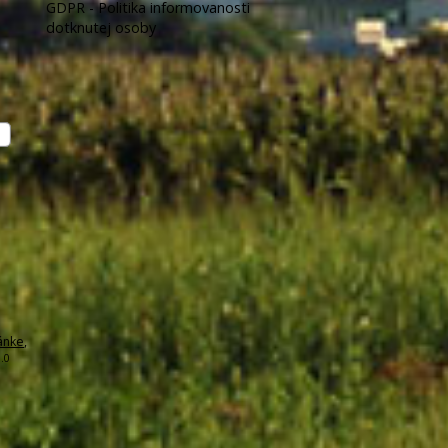
GDPR - Politika informovanosti
dotknutej osoby
ánke
,
.0