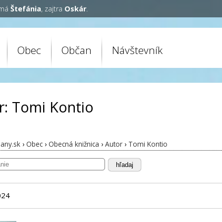
 má
Štefánia
, zajtra
Oskár
.
Obec
Občan
Návštevník
r: Tomi Kontio
any.sk
›
Obec
›
Obecná knižnica
›
Autor
›
Tomi Kontio
hľadaj
024