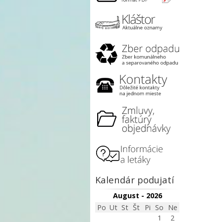
Kalendár podujatí
August - 2026
Po
Ut
St
Št
Pi
So
Ne
1
2