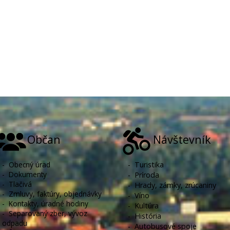
Občan
Návštevník
-
Obecný úrad
-
Turistika
-
Dokumenty
-
Príroda
-
Tlačivá
-
Hrady, zámky, zrúcaniny
-
Zmluvy, faktúry, objednávky
-
Víno
-
Kontakty, úradné hodiny
-
Kultúra
-
Separovaný zber, vývoz
-
História
odpadu
-
Autobusové spoje