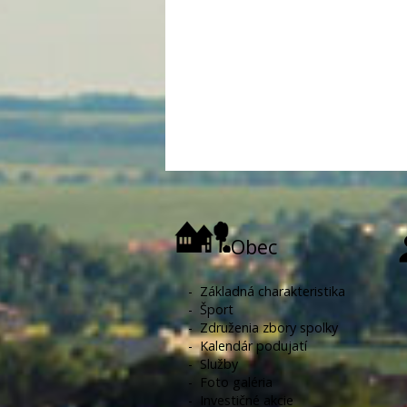
Obec
-
Základná charakteristika
-
Šport
-
Združenia zbory spolky
-
Kalendár podujatí
-
Služby
-
Foto galéria
-
Investičné akcie