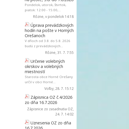
Pondelok, utorok, štvrtok,
piatok: 12:00 - 15:00,...
Rôzne
, v pondelok 14:18
Úprava prevádzkových
hodín na pošte v Horných
Orešanoch
V dňoch od 3.8. do 5.8. 2026
budú z prevádzkových...
Rôzne
, 31. 7. 7:55
Určenie volebných
okrskov a volebných
miestností
Starosta obce Horné Orešany
určil v obci Horné...
Voľby
, 28. 7. 15:12
Zápisnica OZ č.4/2026
zo dňa 16.7.2026
Zápisnice zo zasadnutia OZ
,
24. 7. 14:02
Uznesenia OZ zo dňa
16.7.2026