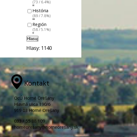
(73 / 6.4%)
História
(89 / 7.8%)
Región
(58 / 5.1%)
Hlasuj
Hlasy: 1140
Kontakt
OcÚ Horné Orešany
Hlavná ulica 190/6
919 03 Horné Orešany
033 / 55 88 109
horneoresany@horneoresany.sk