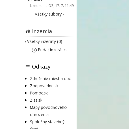
Uznesenia OZ
, 17. 7. 11:49
Všetky súbory ›
Inzercia
› Všetky inzeráty (0)
Pridať inzerát ››
Odkazy
Združenie miest a obcí
Zodpovedne.sk
Pomoc.sk
Ziss.sk
Mapy povodňového
ohrozenia
Spoločný stavebný
úrad