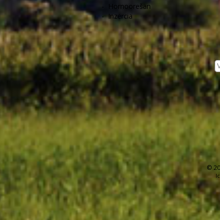
-
Hornoorešan
-
Inzercia
© 20
I