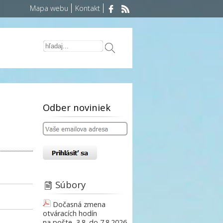
Mapa webu
Kontakt
Odber noviniek
Súbory
Dočasná zmena
otváracích hodín
na pošte, 3.8. do 7.8.2026