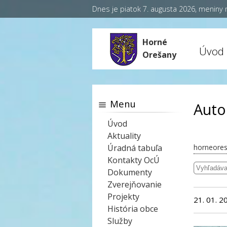
Dnes je piatok 7. augusta 2026, meniny
Horné
Úvod
Orešany
Menu
Auto
Úvod
Aktuality
Úradná tabuľa
horneores
Kontakty OcÚ
Dokumenty
Zverejňovanie
Projekty
21. 01. 2
História obce
Služby