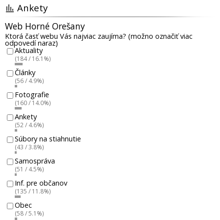
Ankety
Web Horné Orešany
Ktorá časť webu Vás najviac zaujíma? (možno označiť viac
odpovedí naraz)
Aktuality
(184 / 16.1%)
Články
(56 / 4.9%)
Fotografie
(160 / 14.0%)
Ankety
(52 / 4.6%)
Súbory na stiahnutie
(43 / 3.8%)
Samospráva
(51 / 4.5%)
Inf. pre občanov
(135 / 11.8%)
Obec
(58 / 5.1%)