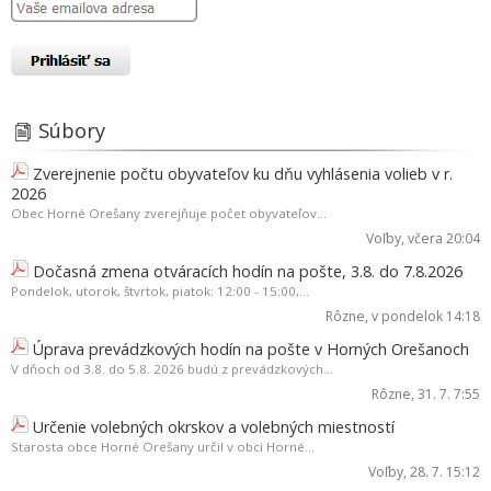
Súbory
Zverejnenie počtu obyvateľov ku dňu vyhlásenia volieb v r.
2026
Obec Horné Orešany zverejňuje počet obyvateľov...
Voľby
, včera 20:04
Dočasná zmena otváracích hodín na pošte, 3.8. do 7.8.2026
Pondelok, utorok, štvrtok, piatok: 12:00 - 15:00,...
Rôzne
, v pondelok 14:18
Úprava prevádzkových hodín na pošte v Horných Orešanoch
V dňoch od 3.8. do 5.8. 2026 budú z prevádzkových...
Rôzne
, 31. 7. 7:55
Určenie volebných okrskov a volebných miestností
Starosta obce Horné Orešany určil v obci Horné...
Voľby
, 28. 7. 15:12