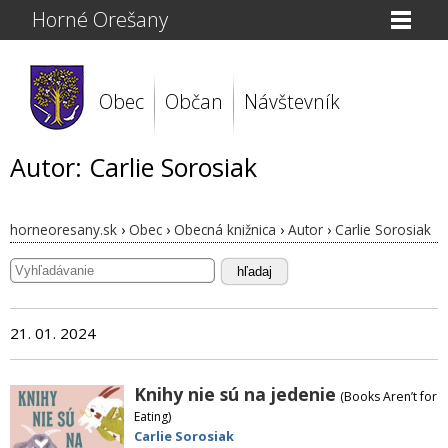
Horné Orešany
Obec
Občan
Návštevník
Autor: Carlie Sorosiak
horneoresany.sk
›
Obec
›
Obecná knižnica
›
Autor
›
Carlie Sorosiak
hľadaj
21. 01. 2024
Knihy nie sú na jedenie
(Books Aren’t for
Eating)
Carlie Sorosiak