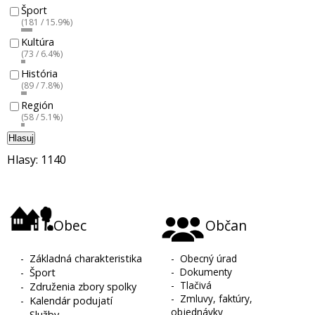
Šport
(181 / 15.9%)
Kultúra
(73 / 6.4%)
História
(89 / 7.8%)
Región
(58 / 5.1%)
Hlasuj
Hlasy: 1140
Obec
Občan
-
Základná charakteristika
-
Obecný úrad
-
Dokumenty
-
Šport
-
Tlačivá
-
Združenia zbory spolky
-
Zmluvy, faktúry,
-
Kalendár podujatí
objednávky
-
Služby