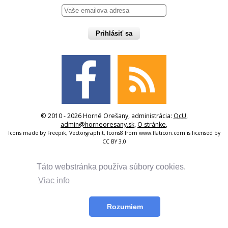
Prihlásiť sa
© 2010 - 2026 Horné Orešany, administrácia:
OcU
,
admin@horneoresany.sk
,
O stránke
,
Icons made by
Freepik
,
Vectorgraphit
,
Icons8
from
www.flaticon.com
is licensed by
CC BY 3.0
Táto webstránka používa súbory cookies.
Viac info
Rozumiem