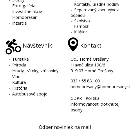
-
Kontakty, úradné hodiny
-
Foto galéria
-
Separovaný zber, vývoz
-
Investičné akcie
odpadu
-
Hornoorešan
-
Školstvo
-
Inzercia
-
Farnosť
-
Kláštor
Návštevník
Kontakt
-
Turistika
OcÚ Horné Orešany
-
Príroda
Hlavná ulica 190/6
-
Hrady, zámky, zrúcaniny
919 03 Horné Orešany
-
Víno
033 / 55 88 109
-
Kultúra
horneoresany@horneoresany.s
-
História
-
Autobusové spoje
GDPR - Politika
informovanosti dotknutej
osoby
Odber noviniek na mail