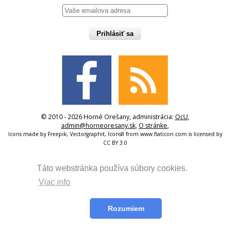
Prihlásiť sa
© 2010 - 2026 Horné Orešany, administrácia:
OcU
,
admin@horneoresany.sk
,
O stránke
,
Icons made by
Freepik
,
Vectorgraphit
,
Icons8
from
www.flaticon.com
is licensed by
CC BY 3.0
Táto webstránka používa súbory cookies.
Viac info
Rozumiem