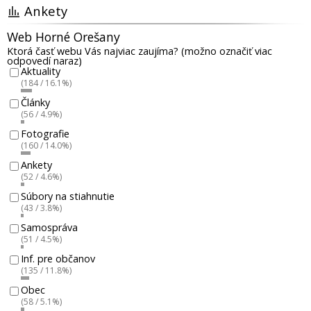
Ankety
Web Horné Orešany
Ktorá časť webu Vás najviac zaujíma? (možno označiť viac
odpovedí naraz)
Aktuality
(184 / 16.1%)
Články
(56 / 4.9%)
Fotografie
(160 / 14.0%)
Ankety
(52 / 4.6%)
Súbory na stiahnutie
(43 / 3.8%)
Samospráva
(51 / 4.5%)
Inf. pre občanov
(135 / 11.8%)
Obec
(58 / 5.1%)