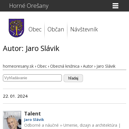
Horné Orešany
Obec
Občan
Návštevník
Autor: Jaro Slávik
horneoresany.sk
›
Obec
›
Obecná knižnica
›
Autor
›
Jaro Slávik
hľadaj
22. 01. 2024
Talent
Jaro Slávik
Odborné a náučné
››
Umenie, dizajn a architektúra
|