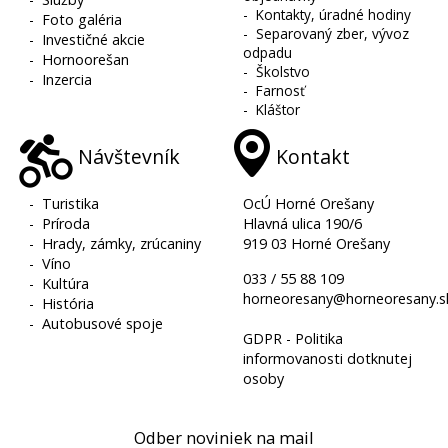
-
Kontakty, úradné hodiny
-
Foto galéria
-
Separovaný zber, vývoz
-
Investičné akcie
odpadu
-
Hornoorešan
-
Školstvo
-
Inzercia
-
Farnosť
-
Kláštor
Návštevník
Kontakt
-
Turistika
OcÚ Horné Orešany
-
Príroda
Hlavná ulica 190/6
-
Hrady, zámky, zrúcaniny
919 03 Horné Orešany
-
Víno
033 / 55 88 109
-
Kultúra
horneoresany@horneoresany.s
-
História
-
Autobusové spoje
GDPR - Politika
informovanosti dotknutej
osoby
Odber noviniek na mail