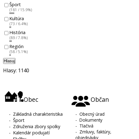
Šport
(181 / 15.9%)
Kultúra
(73 / 6.4%)
História
(89 / 7.8%)
Región
(58 / 5.1%)
Hlasuj
Hlasy: 1140
Obec
Občan
-
Základná charakteristika
-
Obecný úrad
-
Dokumenty
-
Šport
-
Tlačivá
-
Združenia zbory spolky
-
Zmluvy, faktúry,
-
Kalendár podujatí
objednávky
-
Služby