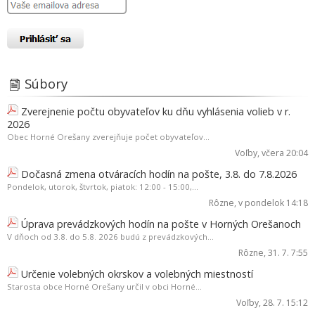
Súbory
Zverejnenie počtu obyvateľov ku dňu vyhlásenia volieb v r.
2026
Obec Horné Orešany zverejňuje počet obyvateľov...
Voľby
, včera 20:04
Dočasná zmena otváracích hodín na pošte, 3.8. do 7.8.2026
Pondelok, utorok, štvrtok, piatok: 12:00 - 15:00,...
Rôzne
, v pondelok 14:18
Úprava prevádzkových hodín na pošte v Horných Orešanoch
V dňoch od 3.8. do 5.8. 2026 budú z prevádzkových...
Rôzne
, 31. 7. 7:55
Určenie volebných okrskov a volebných miestností
Starosta obce Horné Orešany určil v obci Horné...
Voľby
, 28. 7. 15:12