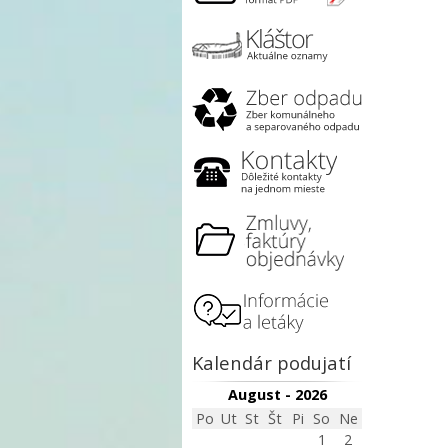
Kalendár podujatí
August - 2026
Po
Ut
St
Št
Pi
So
Ne
1
2