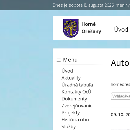
Dnes je sobota 8. augusta 2026, menin
Horné
Úvod
Orešany
Menu
Auto
Úvod
Aktuality
Úradná tabuľa
horneores
Kontakty OcÚ
Dokumenty
Zverejňovanie
Projekty
09. 10. 2
História obce
Služby