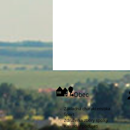
Obec
-
Základná charakteristika
-
Šport
-
Združenia zbory spolky
-
Kalendár podujatí