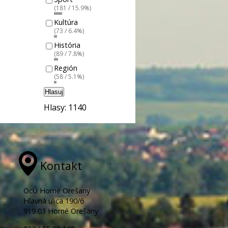
(181 / 15.9%)
Kultúra
(73 / 6.4%)
História
(89 / 7.8%)
Región
(58 / 5.1%)
Hlasuj
Hlasy: 1140
Kontakt
OcÚ Horné Orešany
Hlavná ulica 190/6
919 03 Horné Orešany