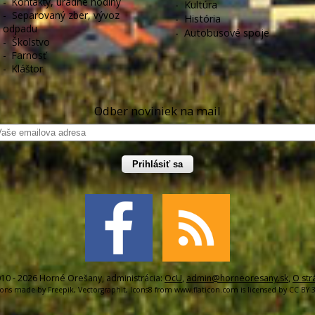
-
Kontakty, úradné hodiny
-
Kultúra
-
Separovaný zber, vývoz
-
História
odpadu
-
Autobusové spoje
-
Školstvo
-
Farnosť
-
Kláštor
Odber noviniek na mail
Prihlásiť sa
10 - 2026 Horné Orešany, administrácia:
OcU
,
admin@horneoresany.sk
,
O str
cons made by
Freepik
,
Vectorgraphit
,
Icons8
from
www.flaticon.com
is licensed by
CC BY 3