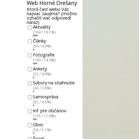
Web Horné Orešany
Ktorá časť webu Vás
najviac zaujíma? (možno
označiť viac odpovedí
naraz)
Aktuality
(184 / 16.1%)
Články
(56 / 4.9%)
Fotografie
(160 / 14.0%)
Ankety
(52 / 4.6%)
Súbory na stiahnutie
(43 / 3.8%)
Samospráva
(51 / 4.5%)
Inf. pre občanov
(135 / 11.8%)
Obec
(58 / 5.1%)
Šport