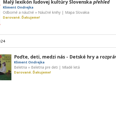
Malý lexikón ľudovej kultúry Slovenska
přehled
Kliment Ondrejka
Odborné a náučné
››
Náučné knihy
|
Mapa Slovakia
Darované. Ďakujeme!
024
Poďte, deti, medzi nás - Detské hry a rozpr
Kliment Ondrejka
Beletria
››
Beletria pre deti
|
Mladé letá
Darované. Ďakujeme!