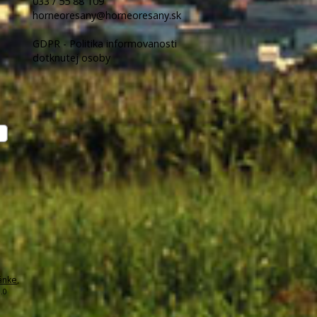
033 / 55 88 109
horneoresany@horneoresany.sk
GDPR - Politika informovanosti
dotknutej osoby
ánke
,
.0