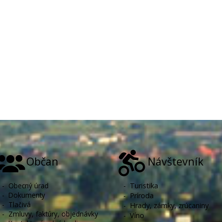
Občan
Návštevník
-
Obecný úrad
-
Turistika
-
Dokumenty
-
Príroda
-
Tlačivá
-
Hrady, zámky, zrúcaniny
-
Zmluvy, faktúry, objednávky
-
Víno