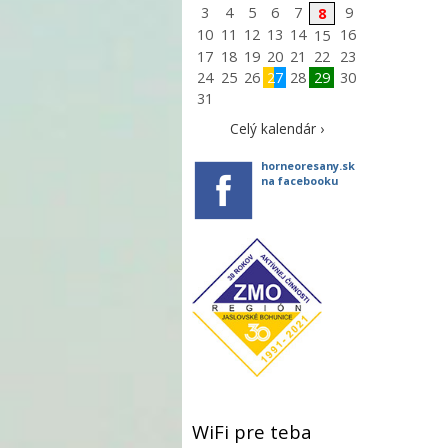
3
4
5
6
7
9
8
10
11
12
13
14
16
15
17
18
19
20
21
22
23
24
25
26
27
28
29
30
31
Celý kalendár ›
horneoresany.sk
na facebooku
WiFi pre teba