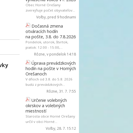
Obec Horné Orešany
zverejňuje počet obyvateľov...
Voľby
, pred 9 hodinami
Dočasná zmena
otváracích hodín
na pošte, 3.8. do 7.8.2026
Pondelok, utorok, štvrtok,
piatok: 12:00 - 15:00,...
Rôzne
, v pondelok 14:18
Úprava prevádzkových
ávky
hodín na pošte v Horných
Orešanoch
V dňoch od 3.8. do 5.8. 2026
budú z prevádzkových...
Rôzne
, 31. 7. 7:55
Určenie volebných
okrskov a volebných
miestností
Starosta obce Horné Orešany
určil v obci Horné...
Voľby
, 28. 7. 15:12