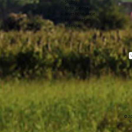
-
Služby
-
Foto galéria
-
Investičné akcie
-
Hornoorešan
-
Inzercia
© 20
I