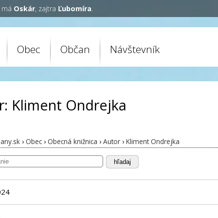
y má
Oskár
, zajtra
Ľubomíra
.
Obec
Občan
Návštevník
r: Kliment Ondrejka
any.sk
›
Obec
›
Obecná knižnica
›
Autor
›
Kliment Ondrejka
hľadaj
024