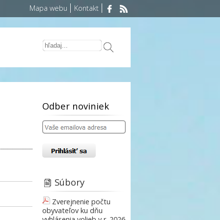
Mapa webu
Kontakt
Odber noviniek
Súbory
Zverejnenie počtu
obyvateľov ku dňu
vyhlásenia volieb v r. 2026