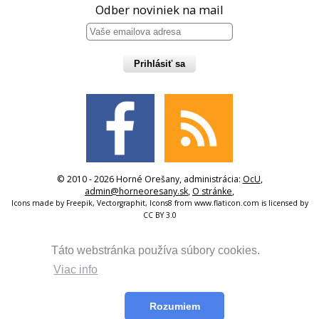
Odber noviniek na mail
Prihlásiť sa
© 2010 - 2026 Horné Orešany, administrácia:
OcU
,
admin@horneoresany.sk
,
O stránke
,
Icons made by
Freepik
,
Vectorgraphit
,
Icons8
from
www.flaticon.com
is licensed by
CC BY 3.0
Táto webstránka používa súbory cookies.
Viac info
Rozumiem