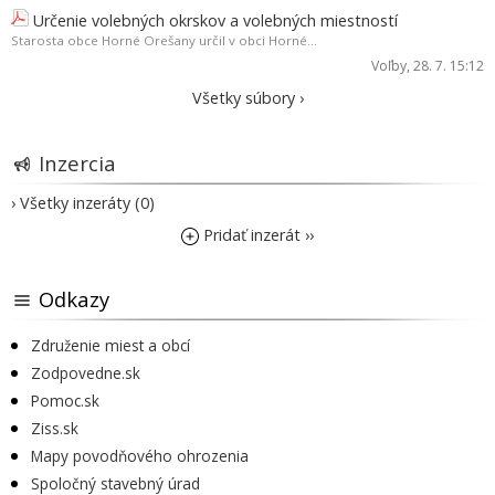
Určenie volebných okrskov a volebných miestností
Starosta obce Horné Orešany určil v obci Horné...
Voľby
, 28. 7. 15:12
Všetky súbory ›
Inzercia
› Všetky inzeráty (0)
Pridať inzerát ››
Odkazy
Združenie miest a obcí
Zodpovedne.sk
Pomoc.sk
Ziss.sk
Mapy povodňového ohrozenia
Spoločný stavebný úrad