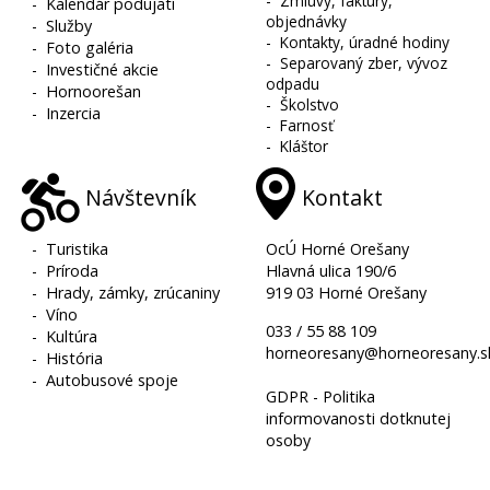
-
Zmluvy, faktúry,
-
Kalendár podujatí
objednávky
-
Služby
-
Kontakty, úradné hodiny
-
Foto galéria
-
Separovaný zber, vývoz
-
Investičné akcie
odpadu
-
Hornoorešan
-
Školstvo
-
Inzercia
-
Farnosť
-
Kláštor
Návštevník
Kontakt
-
Turistika
OcÚ Horné Orešany
-
Príroda
Hlavná ulica 190/6
-
Hrady, zámky, zrúcaniny
919 03 Horné Orešany
-
Víno
033 / 55 88 109
-
Kultúra
horneoresany@horneoresany.s
-
História
-
Autobusové spoje
GDPR - Politika
informovanosti dotknutej
osoby