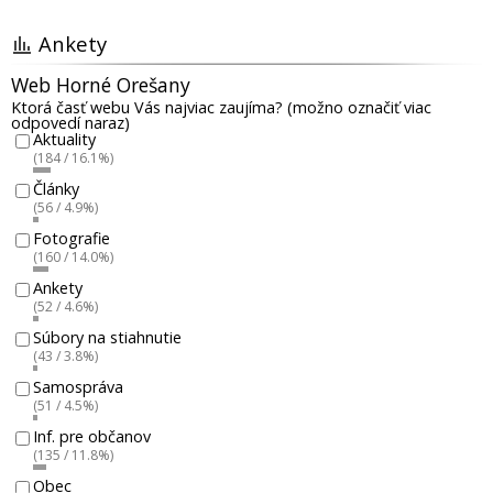
Ankety
Web Horné Orešany
Ktorá časť webu Vás najviac zaujíma? (možno označiť viac
odpovedí naraz)
Aktuality
(184 / 16.1%)
Články
(56 / 4.9%)
Fotografie
(160 / 14.0%)
Ankety
(52 / 4.6%)
Súbory na stiahnutie
(43 / 3.8%)
Samospráva
(51 / 4.5%)
Inf. pre občanov
(135 / 11.8%)
Obec