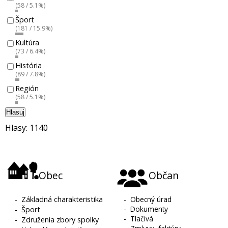
(58 / 5.1%)
Šport
(181 / 15.9%)
Kultúra
(73 / 6.4%)
História
(89 / 7.8%)
Región
(58 / 5.1%)
Hlasuj
Hlasy: 1140
Obec
Občan
-
Základná charakteristika
-
Obecný úrad
-
Dokumenty
-
Šport
-
Tlačivá
-
Združenia zbory spolky