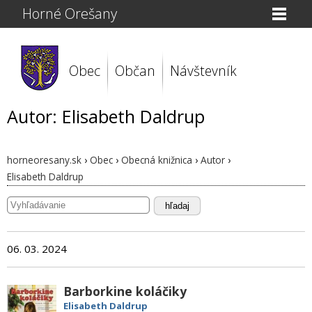
Horné Orešany
Obec
Občan
Návštevník
Autor: Elisabeth Daldrup
horneoresany.sk
›
Obec
›
Obecná knižnica
›
Autor
›
Elisabeth Daldrup
hľadaj
06. 03. 2024
Barborkine koláčiky
Elisabeth Daldrup