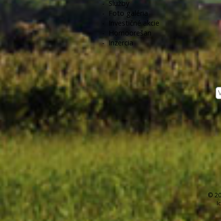
-
Služby
-
Foto galéria
-
Investičné akcie
-
Hornoorešan
-
Inzercia
© 20
I