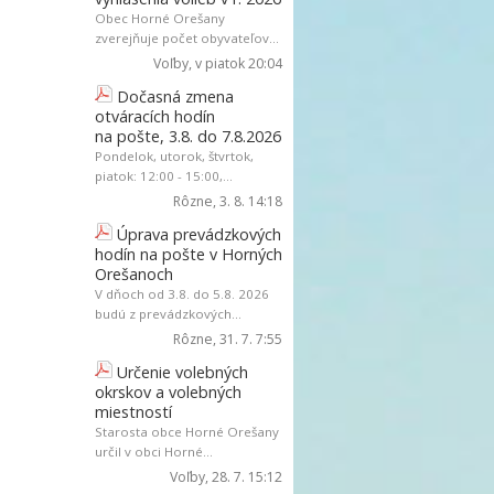
Obec Horné Orešany
zverejňuje počet obyvateľov...
Voľby
, v piatok 20:04
Dočasná zmena
otváracích hodín
na pošte, 3.8. do 7.8.2026
Pondelok, utorok, štvrtok,
piatok: 12:00 - 15:00,...
Rôzne
, 3. 8. 14:18
Úprava prevádzkových
hodín na pošte v Horných
Orešanoch
V dňoch od 3.8. do 5.8. 2026
budú z prevádzkových...
Rôzne
, 31. 7. 7:55
Určenie volebných
okrskov a volebných
miestností
Starosta obce Horné Orešany
určil v obci Horné...
Voľby
, 28. 7. 15:12