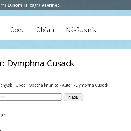
y má
Ľubomíra
, zajtra
Vavrinec
.
Obec
Občan
Návštevník
r: Dymphna Cusack
any.sk
›
Obec
›
Obecná knižnica
›
Autor
›
Dymphna Cusack
hľadaj
024