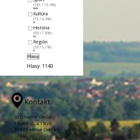
(181 / 15.9%)
Kultúra
(73 / 6.4%)
História
(89 / 7.8%)
Región
(58 / 5.1%)
Hlasuj
Hlasy: 1140
Kontakt
OcÚ Horné Orešany
Hlavná ulica 190/6
919 03 Horné Orešany