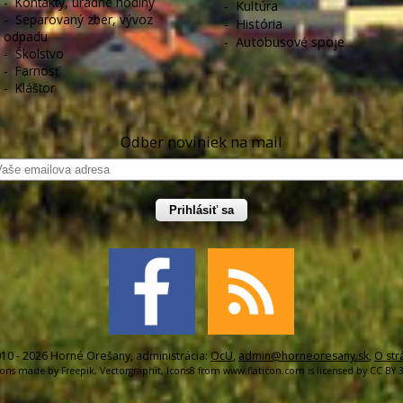
-
Kontakty, úradné hodiny
-
Kultúra
-
Separovaný zber, vývoz
-
História
odpadu
-
Autobusové spoje
-
Školstvo
-
Farnosť
-
Kláštor
Odber noviniek na mail
Prihlásiť sa
10 - 2026 Horné Orešany, administrácia:
OcU
,
admin@horneoresany.sk
,
O str
cons made by
Freepik
,
Vectorgraphit
,
Icons8
from
www.flaticon.com
is licensed by
CC BY 3