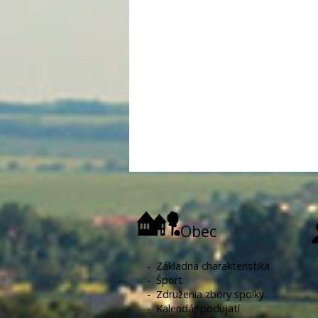
Obec
-
Základná charakteristika
-
Šport
-
Združenia zbory spolky
-
Kalendár podujatí