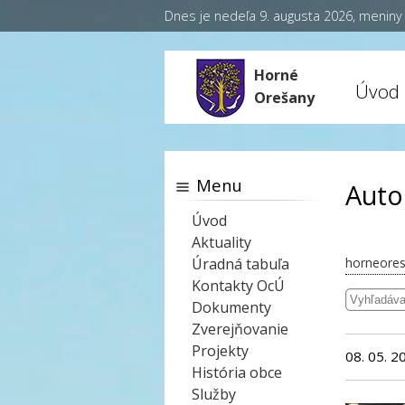
Dnes je nedeľa 9. augusta 2026, menin
Horné
Úvod
Orešany
Menu
Auto
Úvod
Aktuality
Úradná tabuľa
horneores
Kontakty OcÚ
Dokumenty
Zverejňovanie
Projekty
08. 05. 2
História obce
Služby