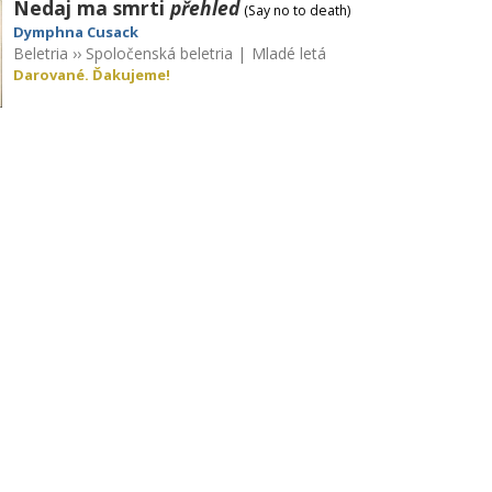
Nedaj ma smrti
přehled
(Say no to death)
Dymphna Cusack
Beletria
››
Spoločenská beletria
|
Mladé letá
Darované. Ďakujeme!