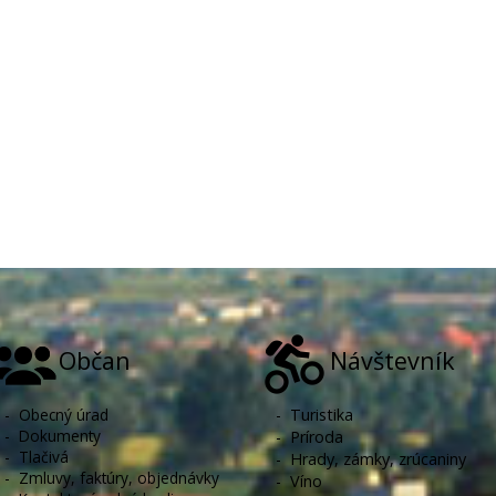
Občan
Návštevník
-
Obecný úrad
-
Turistika
-
Dokumenty
-
Príroda
-
Tlačivá
-
Hrady, zámky, zrúcaniny
-
Zmluvy, faktúry, objednávky
-
Víno