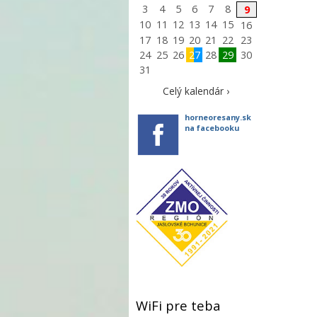
3
4
5
6
7
8
9
10
11
12
13
14
15
16
17
18
19
20
21
22
23
24
25
26
27
28
29
30
31
Celý kalendár ›
horneoresany.sk
na facebooku
WiFi pre teba