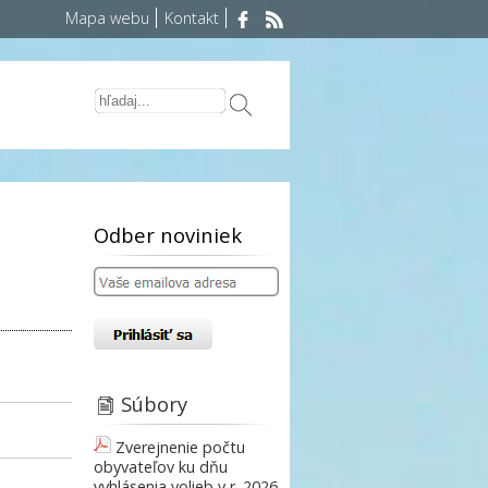
Mapa webu
Kontakt
Odber noviniek
Súbory
Zverejnenie počtu
obyvateľov ku dňu
vyhlásenia volieb v r. 2026