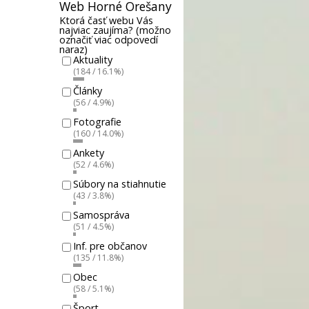
Web Horné Orešany
Ktorá časť webu Vás
najviac zaujíma? (možno
označiť viac odpovedí
naraz)
Aktuality
(184 / 16.1%)
Články
(56 / 4.9%)
Fotografie
(160 / 14.0%)
Ankety
(52 / 4.6%)
Súbory na stiahnutie
(43 / 3.8%)
Samospráva
(51 / 4.5%)
Inf. pre občanov
(135 / 11.8%)
Obec
(58 / 5.1%)
Šport