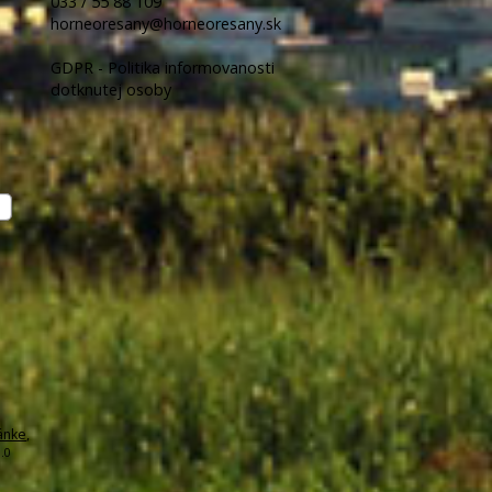
033 / 55 88 109
horneoresany@horneoresany.sk
GDPR - Politika informovanosti
dotknutej osoby
ánke
,
.0