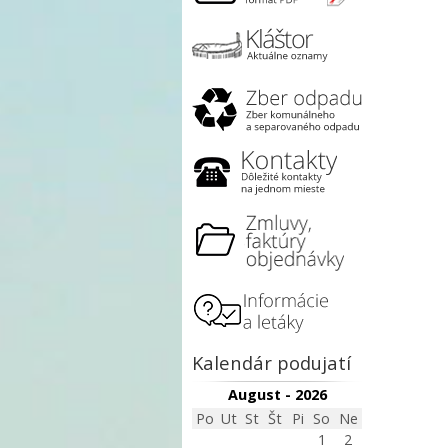
Kalendár podujatí
August - 2026
Po
Ut
St
Št
Pi
So
Ne
1
2