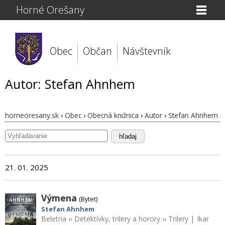
Horné Orešany
Obec
Občan
Návštevník
Autor: Stefan Ahnhem
horneoresany.sk
›
Obec
›
Obecná knižnica
›
Autor
›
Stefan Ahnhem
hľadaj
21. 01. 2025
Výmena
(Bytet)
Stefan Ahnhem
Beletria
››
Detektívky, trilery a horory
››
Trilery
|
Ikar