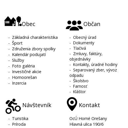
Obec
Občan
-
Základná charakteristika
-
Obecný úrad
-
Dokumenty
-
Šport
-
Tlačivá
-
Združenia zbory spolky
-
Zmluvy, faktúry,
-
Kalendár podujatí
objednávky
-
Služby
-
Kontakty, úradné hodiny
-
Foto galéria
-
Separovaný zber, vývoz
-
Investičné akcie
odpadu
-
Hornoorešan
-
Školstvo
-
Inzercia
-
Farnosť
-
Kláštor
Návštevník
Kontakt
-
Turistika
OcÚ Horné Orešany
-
Príroda
Hlavná ulica 190/6