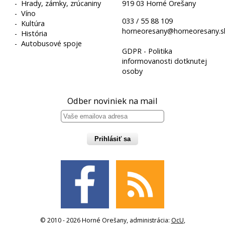
-
Hrady, zámky, zrúcaniny
919 03 Horné Orešany
-
Víno
033 / 55 88 109
-
Kultúra
horneoresany@horneoresany.s
-
História
-
Autobusové spoje
GDPR - Politika
informovanosti dotknutej
osoby
Odber noviniek na mail
Prihlásiť sa
© 2010 - 2026 Horné Orešany, administrácia:
OcU
,