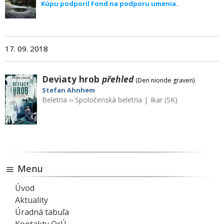
Kúpu podporil Fond na podporu umenia.
17. 09. 2018
Deviaty hrob
přehled
(Den nionde graven)
Stefan Ahnhem
Beletria
››
Spoločenská beletria
|
Ikar (SK)
Menu
Úvod
Aktuality
Úradná tabuľa
Kontakty OcÚ