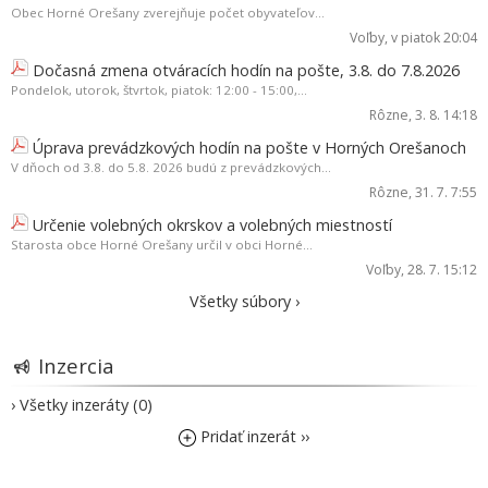
Obec Horné Orešany zverejňuje počet obyvateľov...
Voľby
, v piatok 20:04
Dočasná zmena otváracích hodín na pošte, 3.8. do 7.8.2026
Pondelok, utorok, štvrtok, piatok: 12:00 - 15:00,...
Rôzne
, 3. 8. 14:18
Úprava prevádzkových hodín na pošte v Horných Orešanoch
V dňoch od 3.8. do 5.8. 2026 budú z prevádzkových...
Rôzne
, 31. 7. 7:55
Určenie volebných okrskov a volebných miestností
Starosta obce Horné Orešany určil v obci Horné...
Voľby
, 28. 7. 15:12
Všetky súbory ›
Inzercia
› Všetky inzeráty (0)
Pridať inzerát ››