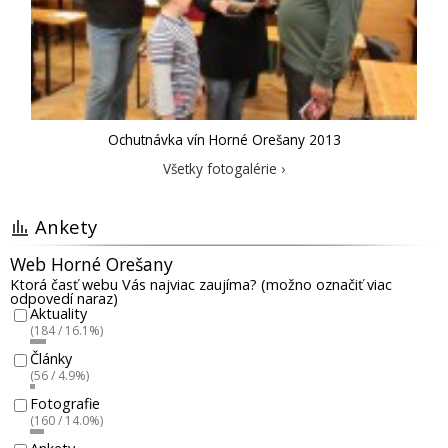
Ochutnávka vín Horné Orešany 2013
Všetky fotogalérie ›
Ankety
Web Horné Orešany
Ktorá časť webu Vás najviac zaujíma? (možno označiť viac
odpovedí naraz)
Aktuality
(184 / 16.1%)
Články
(56 / 4.9%)
Fotografie
(160 / 14.0%)