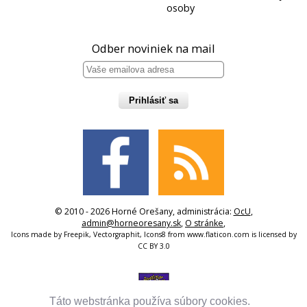
osoby
Odber noviniek na mail
Prihlásiť sa
© 2010 - 2026 Horné Orešany, administrácia:
OcU
,
admin@horneoresany.sk
,
O stránke
,
Icons made by
Freepik
,
Vectorgraphit
,
Icons8
from
www.flaticon.com
is licensed by
CC BY 3.0
Táto webstránka používa súbory cookies.