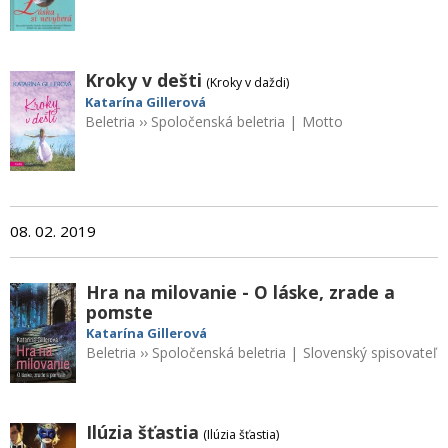
Kroky v dešti
(Kroky v daždi)
Katarína Gillerová
Beletria
››
Spoločenská beletria
|
Motto
08. 02. 2019
Hra na milovanie - O láske, zrade a
pomste
Katarína Gillerová
Beletria
››
Spoločenská beletria
|
Slovenský spisovateľ
Ilúzia šťastia
(Ilúzia šťastia)