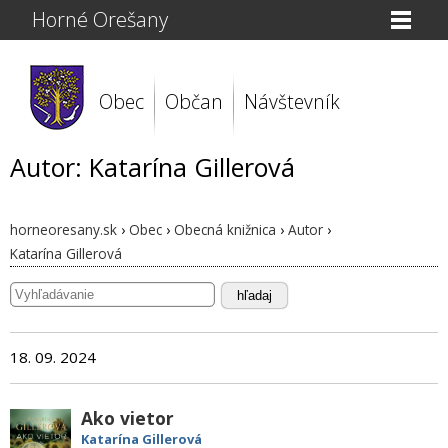
Horné Orešany
Obec
Občan
Návštevník
Autor: Katarína Gillerová
horneoresany.sk
›
Obec
›
Obecná knižnica
›
Autor
›
Katarína Gillerová
hľadaj
18. 09. 2024
Ako vietor
Katarína Gillerová