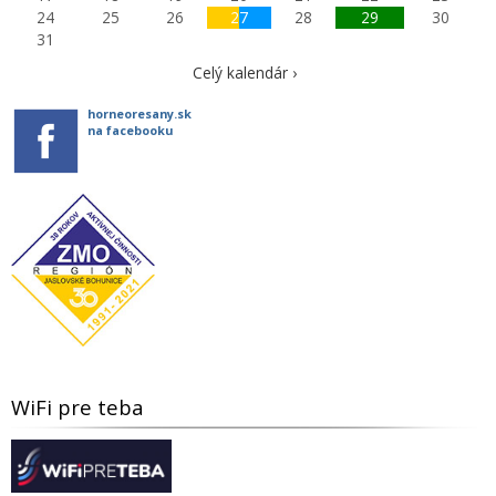
24
25
26
27
28
29
30
31
Celý kalendár ›
horneoresany.sk
na facebooku
WiFi pre teba