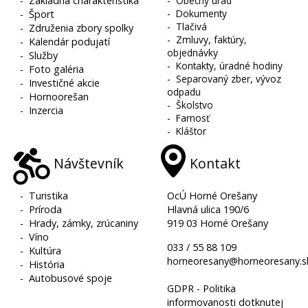
-
Základná charakteristika
-
Obecný úrad
-
Dokumenty
-
Šport
-
Tlačivá
-
Združenia zbory spolky
-
Zmluvy, faktúry,
-
Kalendár podujatí
objednávky
-
Služby
-
Kontakty, úradné hodiny
-
Foto galéria
-
Separovaný zber, vývoz
-
Investičné akcie
odpadu
-
Hornoorešan
-
Školstvo
-
Inzercia
-
Farnosť
-
Kláštor
Návštevník
Kontakt
-
Turistika
OcÚ Horné Orešany
-
Príroda
Hlavná ulica 190/6
-
Hrady, zámky, zrúcaniny
919 03 Horné Orešany
-
Víno
033 / 55 88 109
-
Kultúra
horneoresany@horneoresany.s
-
História
-
Autobusové spoje
GDPR - Politika
informovanosti dotknutej