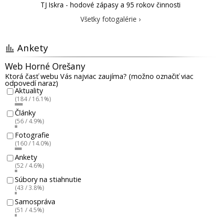
TJ Iskra - hodové zápasy a 95 rokov činnosti
Všetky fotogalérie ›
Ankety
Web Horné Orešany
Ktorá časť webu Vás najviac zaujíma? (možno označiť viac
odpovedí naraz)
Aktuality
(184 / 16.1%)
Články
(56 / 4.9%)
Fotografie
(160 / 14.0%)
Ankety
(52 / 4.6%)
Súbory na stiahnutie
(43 / 3.8%)
Samospráva
(51 / 4.5%)