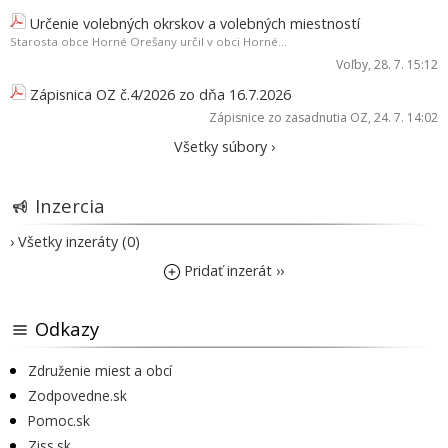
Určenie volebných okrskov a volebných miestností
Starosta obce Horné Orešany určil v obci Horné...
Voľby
, 28. 7. 15:12
Zápisnica OZ č.4/2026 zo dňa 16.7.2026
Zápisnice zo zasadnutia OZ
, 24. 7. 14:02
Všetky súbory ›
Inzercia
› Všetky inzeráty (0)
Pridať inzerát ››
Odkazy
Združenie miest a obcí
Zodpovedne.sk
Pomoc.sk
Ziss.sk