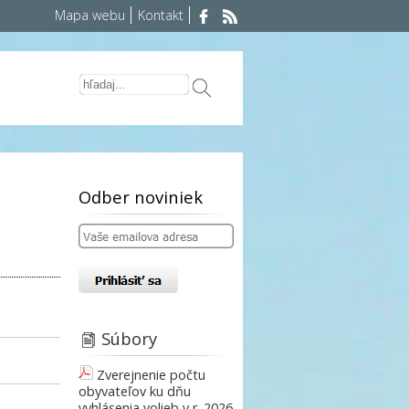
Mapa webu
Kontakt
Odber noviniek
Súbory
Zverejnenie počtu
obyvateľov ku dňu
vyhlásenia volieb v r. 2026