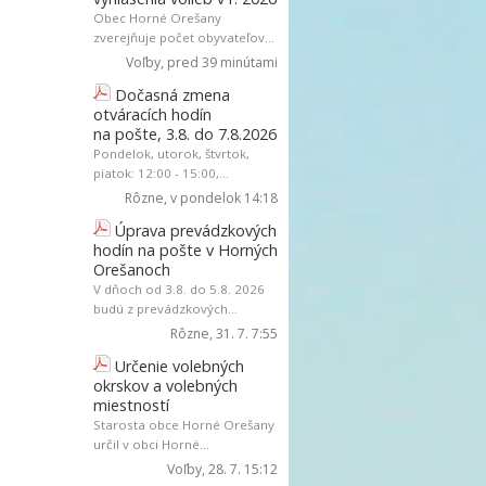
Obec Horné Orešany
zverejňuje počet obyvateľov...
Voľby
, pred 39 minútami
Dočasná zmena
otváracích hodín
na pošte, 3.8. do 7.8.2026
Pondelok, utorok, štvrtok,
piatok: 12:00 - 15:00,...
Rôzne
, v pondelok 14:18
Úprava prevádzkových
hodín na pošte v Horných
Orešanoch
V dňoch od 3.8. do 5.8. 2026
budú z prevádzkových...
Rôzne
, 31. 7. 7:55
Určenie volebných
okrskov a volebných
miestností
Starosta obce Horné Orešany
určil v obci Horné...
Voľby
, 28. 7. 15:12