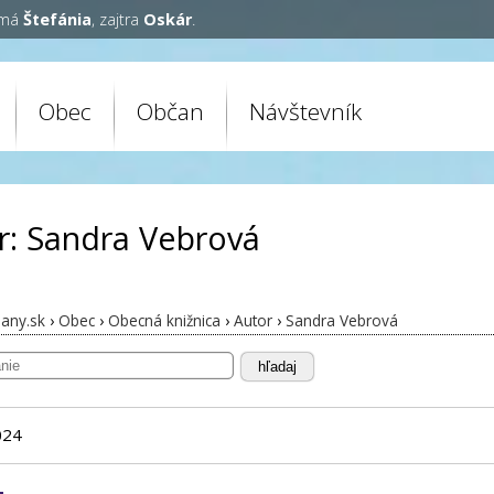
 má
Štefánia
, zajtra
Oskár
.
Obec
Občan
Návštevník
r: Sandra Vebrová
any.sk
›
Obec
›
Obecná knižnica
›
Autor
›
Sandra Vebrová
hľadaj
024