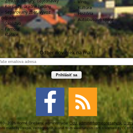
-
Zmluvy, faktúry, objednávky
-
Víno
-
Kontakty, úradné hodiny
-
Kultúra
-
Separovaný zber, vývoz
-
História
odpadu
-
Autobusové spoje
-
Školstvo
-
Farnosť
-
Kláštor
Odber noviniek na mail
Prihlásiť sa
10 - 2026 Horné Orešany, administrácia:
OcU
,
admin@horneoresany.sk
,
O str
cons made by
Freepik
,
Vectorgraphit
,
Icons8
from
www.flaticon.com
is licensed by
CC BY 3