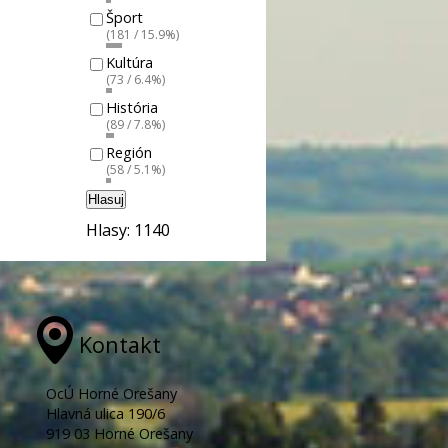
Šport
(181 / 15.9%)
Kultúra
(73 / 6.4%)
História
(89 / 7.8%)
Región
(58 / 5.1%)
Hlasuj
Hlasy: 1140
Kontakt
OcÚ Horné Orešany
Hlavná ulica 190/6
919 03 Horné Orešany