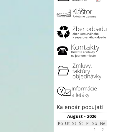
Kalendár podujatí
August - 2026
Po
Ut
St
Št
Pi
So
Ne
1
2