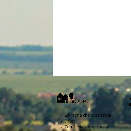
Obec
-
Základná charakteristika
-
Šport
-
Združenia zbory spolky