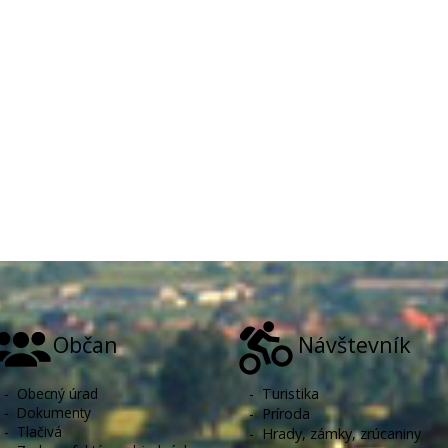
Občan
Návštevník
-
Obecný úrad
-
Turistika
-
Dokumenty
-
Príroda
-
Tlačivá
-
Hrady, zámky, zrúcaniny