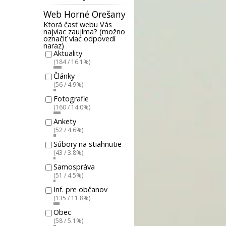
Web Horné Orešany
Ktorá časť webu Vás
najviac zaujíma? (možno
označiť viac odpovedí
naraz)
Aktuality
(184 / 16.1%)
Články
(56 / 4.9%)
Fotografie
(160 / 14.0%)
Ankety
(52 / 4.6%)
Súbory na stiahnutie
(43 / 3.8%)
Samospráva
(51 / 4.5%)
Inf. pre občanov
(135 / 11.8%)
Obec
(58 / 5.1%)