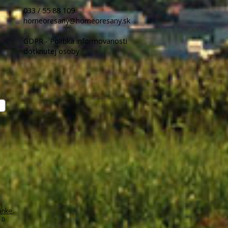
033 / 55 88 109
horneoresany@horneoresany.sk
GDPR - Politika informovanosti
dotknutej osoby
ánke
,
.0