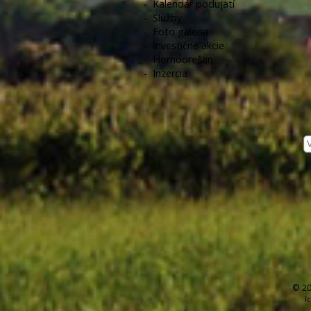
-
Kalendár podujatí
-
Služby
-
Foto galéria
-
Investičné akcie
-
Hornoorešan
-
Inzercia
© 20
I