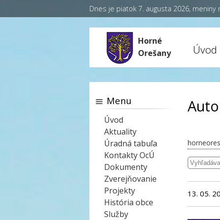
Dnes je piatok 7. augusta 2026, meniny
Horné
Úvod
Orešany
Menu
Auto
Úvod
Aktuality
Úradná tabuľa
horneores
Kontakty OcÚ
Dokumenty
Zverejňovanie
Projekty
13. 05. 2
História obce
Služby