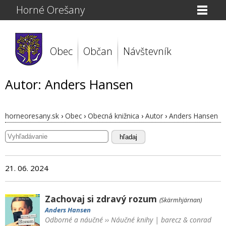
Horné Orešany
Obec
Občan
Návštevník
Autor: Anders Hansen
horneoresany.sk
›
Obec
›
Obecná knižnica
›
Autor
›
Anders Hansen
hľadaj
21. 06. 2024
Zachovaj si zdravý rozum
(Skärmhjärnan)
Anders Hansen
Odborné a náučné
››
Náučné knihy
|
barecz & conrad