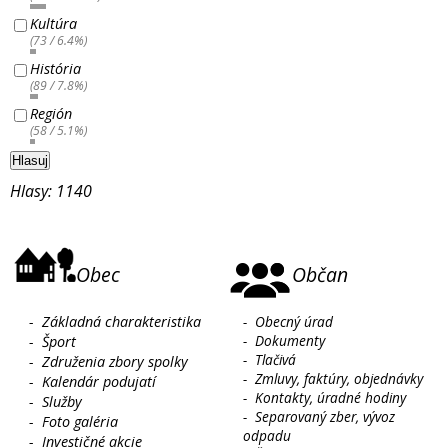
Kultúra
(73 / 6.4%)
História
(89 / 7.8%)
Región
(58 / 5.1%)
Hlasuj
Hlasy: 1140
Obec
Občan
-
Základná charakteristika
-
Obecný úrad
-
Dokumenty
-
Šport
-
Tlačivá
-
Združenia zbory spolky
-
Zmluvy, faktúry, objednávky
-
Kalendár podujatí
-
Kontakty, úradné hodiny
-
Služby
-
Separovaný zber, vývoz
-
Foto galéria
odpadu
-
Investičné akcie