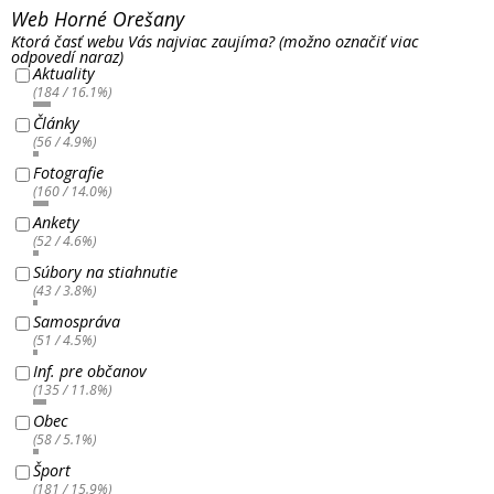
Web Horné Orešany
Ktorá časť webu Vás najviac zaujíma? (možno označiť viac
odpovedí naraz)
Aktuality
(184 / 16.1%)
Články
(56 / 4.9%)
Fotografie
(160 / 14.0%)
Ankety
(52 / 4.6%)
Súbory na stiahnutie
(43 / 3.8%)
Samospráva
(51 / 4.5%)
Inf. pre občanov
(135 / 11.8%)
Obec
(58 / 5.1%)
Šport
(181 / 15.9%)