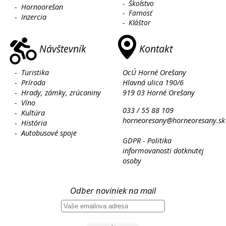
-
Školstvo
-
Hornoorešan
-
Farnosť
-
Inzercia
-
Kláštor
Návštevník
Kontakt
-
Turistika
OcÚ Horné Orešany
-
Príroda
Hlavná ulica 190/6
-
Hrady, zámky, zrúcaniny
919 03 Horné Orešany
-
Víno
033 / 55 88 109
-
Kultúra
horneoresany@horneoresany.sk
-
História
-
Autobusové spoje
GDPR - Politika
informovanosti dotknutej
osoby
Odber noviniek na mail