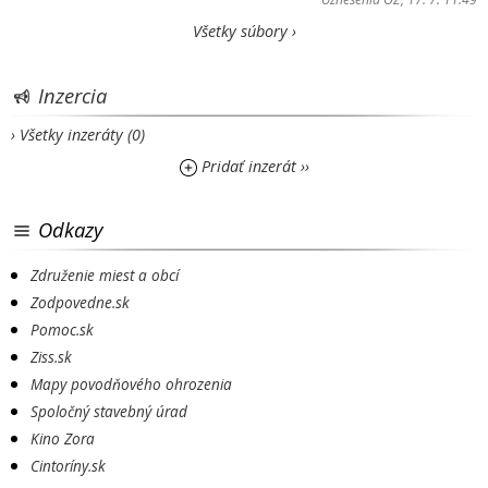
Všetky súbory ›
Inzercia
› Všetky inzeráty (0)
Pridať inzerát ››
Odkazy
Združenie miest a obcí
Zodpovedne.sk
Pomoc.sk
Ziss.sk
Mapy povodňového ohrozenia
Spoločný stavebný úrad
Kino Zora
Cintoríny.sk