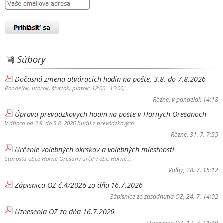
Súbory
Dočasná zmena otváracích hodín na pošte, 3.8. do 7.8.2026
Pondelok, utorok, štvrtok, piatok: 12:00 - 15:00,...
Rôzne
, v pondelok 14:18
Úprava prevádzkových hodín na pošte v Horných Orešanoch
V dňoch od 3.8. do 5.8. 2026 budú z prevádzkových...
Rôzne
, 31. 7. 7:55
Určenie volebných okrskov a volebných miestností
Starosta obce Horné Orešany určil v obci Horné...
Voľby
, 28. 7. 15:12
Zápisnica OZ č.4/2026 zo dňa 16.7.2026
Zápisnice zo zasadnutia OZ
, 24. 7. 14:02
Uznesenia OZ zo dňa 16.7.2026
Uznesenia OZ
, 17. 7. 11:49