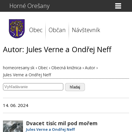
Horné Orešany
Obec
Občan
Návštevník
Autor: Jules Verne a Ondřej Neff
horneoresany.sk
›
Obec
›
Obecná knižnica
›
Autor
›
Jules Verne a Ondřej Neff
hľadaj
14. 06. 2024
Dvacet tisíc mil pod mořem
Jules Verne a Ondřej Neff