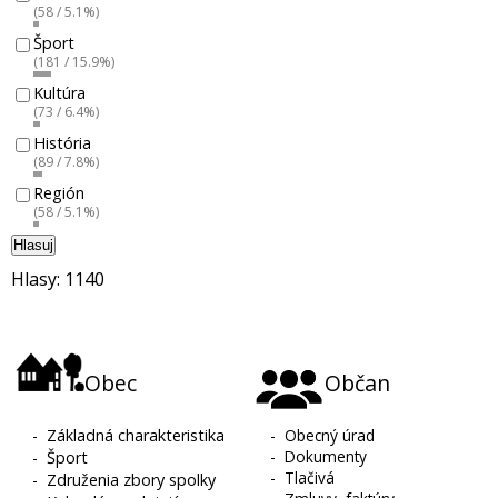
(58 / 5.1%)
Šport
(181 / 15.9%)
Kultúra
(73 / 6.4%)
História
(89 / 7.8%)
Región
(58 / 5.1%)
Hlasuj
Hlasy: 1140
Obec
Občan
-
Základná charakteristika
-
Obecný úrad
-
Dokumenty
-
Šport
-
Tlačivá
-
Združenia zbory spolky