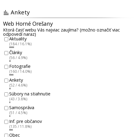
Ankety
Web Horné Orešany
Ktorá časť webu Vás najviac zaujíma? (možno označiť viac
odpovedí naraz)
Aktuality
(184 / 16.1%)
Články
(56 / 4.9%)
Fotografie
(160 / 14.0%)
Ankety
(52 / 4.6%)
Súbory na stiahnutie
(43 / 3.8%)
Samospráva
(51 / 4.5%)
Inf. pre občanov
(135 / 11.8%)
Obec