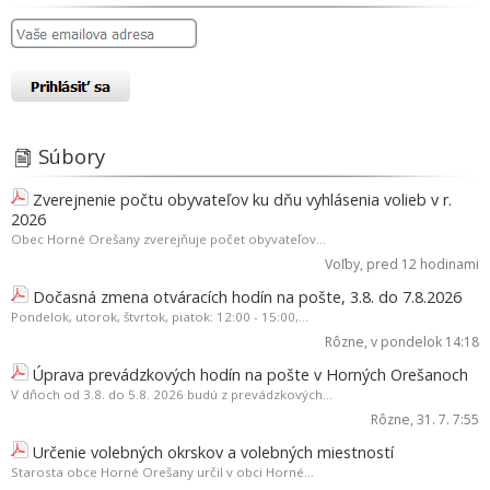
Súbory
Zverejnenie počtu obyvateľov ku dňu vyhlásenia volieb v r.
2026
Obec Horné Orešany zverejňuje počet obyvateľov...
Voľby
, pred 12 hodinami
Dočasná zmena otváracích hodín na pošte, 3.8. do 7.8.2026
Pondelok, utorok, štvrtok, piatok: 12:00 - 15:00,...
Rôzne
, v pondelok 14:18
Úprava prevádzkových hodín na pošte v Horných Orešanoch
V dňoch od 3.8. do 5.8. 2026 budú z prevádzkových...
Rôzne
, 31. 7. 7:55
Určenie volebných okrskov a volebných miestností
Starosta obce Horné Orešany určil v obci Horné...