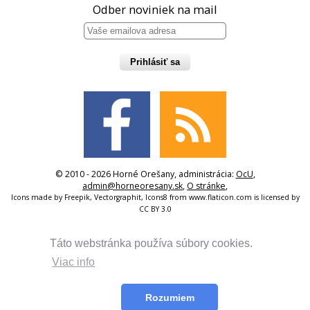
Odber noviniek na mail
Prihlásiť sa
© 2010 - 2026 Horné Orešany, administrácia:
OcU
,
admin@horneoresany.sk
,
O stránke
,
Icons made by
Freepik
,
Vectorgraphit
,
Icons8
from
www.flaticon.com
is licensed by
CC BY 3.0
Táto webstránka používa súbory cookies.
Viac info
Rozumiem