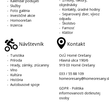
-
Zmluvy, faktúry,
-
Kalendár podujatí
objednávky
-
Služby
-
Kontakty, úradné hodiny
-
Foto galéria
-
Separovaný zber, vývoz
-
Investičné akcie
odpadu
-
Hornoorešan
-
Školstvo
-
Inzercia
-
Farnosť
-
Kláštor
Návštevník
Kontakt
-
Turistika
OcÚ Horné Orešany
-
Príroda
Hlavná ulica 190/6
-
Hrady, zámky, zrúcaniny
919 03 Horné Orešany
-
Víno
033 / 55 88 109
-
Kultúra
horneoresany@horneoresany.s
-
História
-
Autobusové spoje
GDPR - Politika
informovanosti dotknutej
osoby