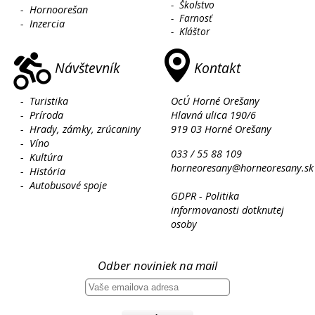
-
Školstvo
-
Hornoorešan
-
Farnosť
-
Inzercia
-
Kláštor
Návštevník
Kontakt
-
Turistika
OcÚ Horné Orešany
-
Príroda
Hlavná ulica 190/6
-
Hrady, zámky, zrúcaniny
919 03 Horné Orešany
-
Víno
033 / 55 88 109
-
Kultúra
horneoresany@horneoresany.sk
-
História
-
Autobusové spoje
GDPR - Politika
informovanosti dotknutej
osoby
Odber noviniek na mail