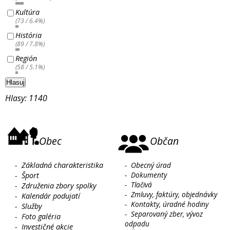
Kultúra
(73 / 6.4%)
História
(89 / 7.8%)
Región
(58 / 5.1%)
Hlasuj
Hlasy: 1140
Obec
Občan
-
Základná charakteristika
-
Obecný úrad
-
Dokumenty
-
Šport
-
Tlačivá
-
Združenia zbory spolky
-
Zmluvy, faktúry, objednávky
-
Kalendár podujatí
-
Kontakty, úradné hodiny
-
Služby
-
Separovaný zber, vývoz
-
Foto galéria
odpadu
-
Investičné akcie