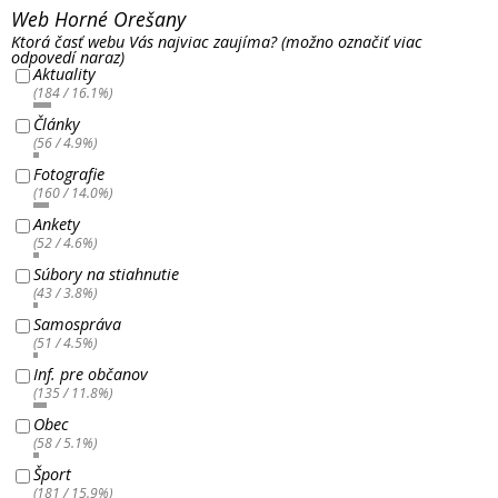
Web Horné Orešany
Ktorá časť webu Vás najviac zaujíma? (možno označiť viac
odpovedí naraz)
Aktuality
(184 / 16.1%)
Články
(56 / 4.9%)
Fotografie
(160 / 14.0%)
Ankety
(52 / 4.6%)
Súbory na stiahnutie
(43 / 3.8%)
Samospráva
(51 / 4.5%)
Inf. pre občanov
(135 / 11.8%)
Obec
(58 / 5.1%)
Šport
(181 / 15.9%)