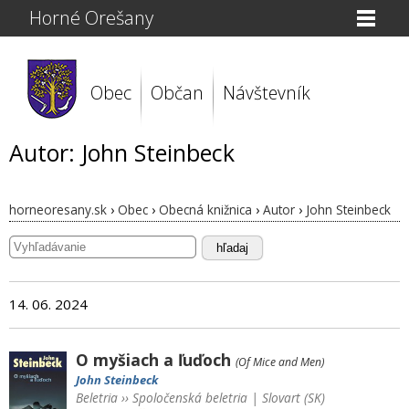
Horné Orešany
Obec
Občan
Návštevník
Autor: John Steinbeck
horneoresany.sk
›
Obec
›
Obecná knižnica
›
Autor
›
John Steinbeck
hľadaj
14. 06. 2024
O myšiach a ľuďoch
(Of Mice and Men)
John Steinbeck
Beletria
››
Spoločenská beletria
|
Slovart (SK)