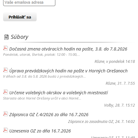
Súbory
Dočasná zmena otváracích hodín na pošte, 3.8. do 7.8.2026
Pondelok, utorok, štvrtok, piatok: 12:00 - 15:00,...
Rôzne
, v pondelok 14:18
Úprava prevádzkových hodín na pošte v Horných Orešanoch
V dňoch od 3.8. do 5.8. 2026 budú z prevádzkových...
Rôzne
, 31. 7. 7:55
Určenie volebných okrskov a volebných miestností
Starosta obce Horné Orešany určil v obci Horné...
Voľby
, 28. 7. 15:12
Zápisnica OZ č.4/2026 zo dňa 16.7.2026
Zápisnice zo zasadnutia OZ
, 24. 7. 14:02
Uznesenia OZ zo dňa 16.7.2026
Uznesenia OZ
, 17. 7. 11:49