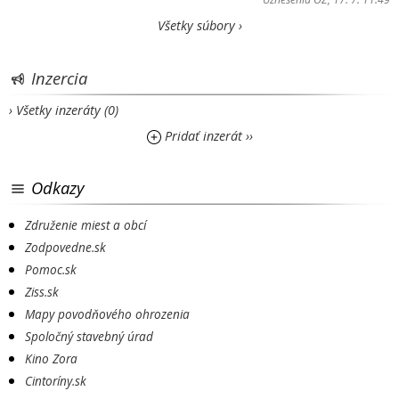
Všetky súbory ›
Inzercia
› Všetky inzeráty (0)
Pridať inzerát ››
Odkazy
Združenie miest a obcí
Zodpovedne.sk
Pomoc.sk
Ziss.sk
Mapy povodňového ohrozenia
Spoločný stavebný úrad
Kino Zora
Cintoríny.sk