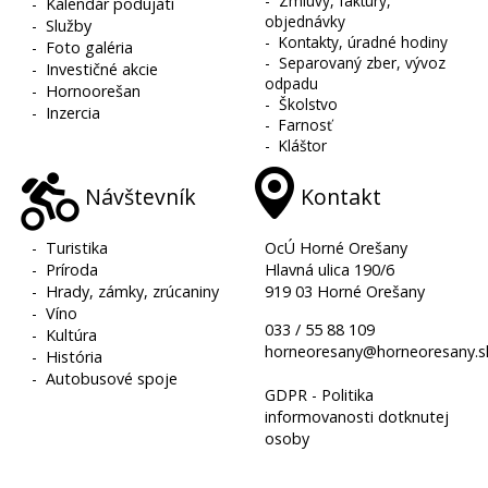
-
Zmluvy, faktúry,
-
Kalendár podujatí
objednávky
-
Služby
-
Kontakty, úradné hodiny
-
Foto galéria
-
Separovaný zber, vývoz
-
Investičné akcie
odpadu
-
Hornoorešan
-
Školstvo
-
Inzercia
-
Farnosť
-
Kláštor
Návštevník
Kontakt
-
Turistika
OcÚ Horné Orešany
-
Príroda
Hlavná ulica 190/6
-
Hrady, zámky, zrúcaniny
919 03 Horné Orešany
-
Víno
033 / 55 88 109
-
Kultúra
horneoresany@horneoresany.s
-
História
-
Autobusové spoje
GDPR - Politika
informovanosti dotknutej
osoby