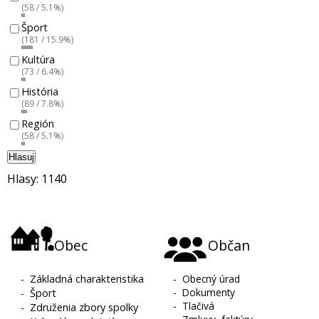
(58 / 5.1%)
Šport
(181 / 15.9%)
Kultúra
(73 / 6.4%)
História
(89 / 7.8%)
Región
(58 / 5.1%)
Hlasuj
Hlasy: 1140
Obec
Občan
-
Základná charakteristika
-
Obecný úrad
-
Dokumenty
-
Šport
-
Tlačivá
-
Združenia zbory spolky