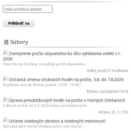
Súbory
Zverejnenie počtu obyvateľov ku dňu vyhlásenia volieb v r.
2026
Obec Horné Orešany zverejňuje počet obyvateľov...
Voľby
, pred 11 hodinami
Dočasná zmena otváracích hodín na pošte, 3.8. do 7.8.2026
Pondelok, utorok, štvrtok, piatok: 12:00 - 15:00,...
Rôzne
, v pondelok 14:18
Úprava prevádzkových hodín na pošte v Horných Orešanoch
V dňoch od 3.8. do 5.8. 2026 budú z prevádzkových...
Rôzne
, 31. 7. 7:55
Určenie volebných okrskov a volebných miestností
Starosta obce Horné Orešany určil v obci Horné...