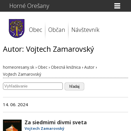
Horné Orešany
Obec
Občan
Návštevník
Autor: Vojtech Zamarovský
horneoresany.sk
›
Obec
›
Obecná knižnica
›
Autor
›
Vojtech Zamarovský
hľadaj
14. 06. 2024
Za siedmimi divmi sveta
Vojtech Zamarovský