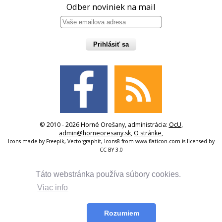
Odber noviniek na mail
Prihlásiť sa
© 2010 - 2026 Horné Orešany, administrácia:
OcU
,
admin@horneoresany.sk
,
O stránke
,
Icons made by
Freepik
,
Vectorgraphit
,
Icons8
from
www.flaticon.com
is licensed by
CC BY 3.0
Táto webstránka používa súbory cookies.
Viac info
Rozumiem