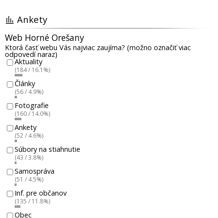
Ankety
Web Horné Orešany
Ktorá časť webu Vás najviac zaujíma? (možno označiť viac
odpovedí naraz)
Aktuality
(184 / 16.1%)
Články
(56 / 4.9%)
Fotografie
(160 / 14.0%)
Ankety
(52 / 4.6%)
Súbory na stiahnutie
(43 / 3.8%)
Samospráva
(51 / 4.5%)
Inf. pre občanov
(135 / 11.8%)
Obec