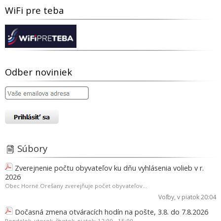
WiFi pre teba
Odber noviniek
Súbory
Zverejnenie počtu obyvateľov ku dňu vyhlásenia volieb v r.
2026
Obec Horné Orešany zverejňuje počet obyvateľov...
Voľby
, v piatok 20:04
Dočasná zmena otváracích hodín na pošte, 3.8. do 7.8.2026
Pondelok, utorok, štvrtok, piatok: 12:00 - 15:00,...