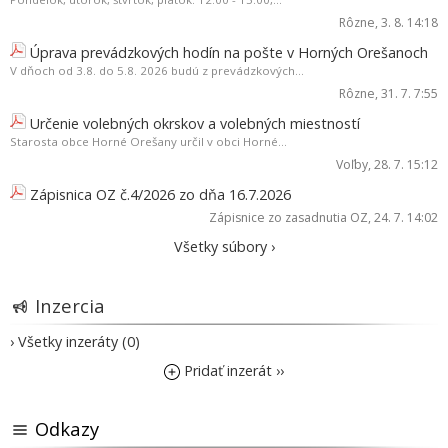
Rôzne
, 3. 8. 14:18
Úprava prevádzkových hodín na pošte v Horných Orešanoch
V dňoch od 3.8. do 5.8. 2026 budú z prevádzkových...
Rôzne
, 31. 7. 7:55
Určenie volebných okrskov a volebných miestností
Starosta obce Horné Orešany určil v obci Horné...
Voľby
, 28. 7. 15:12
Zápisnica OZ č.4/2026 zo dňa 16.7.2026
Zápisnice zo zasadnutia OZ
, 24. 7. 14:02
Všetky súbory ›
Inzercia
› Všetky inzeráty (0)
Pridať inzerát ››
Odkazy