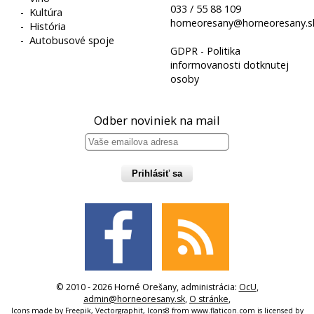
033 / 55 88 109
-
Kultúra
horneoresany@horneoresany.s
-
História
-
Autobusové spoje
GDPR - Politika
informovanosti dotknutej
osoby
Odber noviniek na mail
Prihlásiť sa
© 2010 - 2026 Horné Orešany, administrácia:
OcU
,
admin@horneoresany.sk
,
O stránke
,
Icons made by
Freepik
,
Vectorgraphit
,
Icons8
from
www.flaticon.com
is licensed by