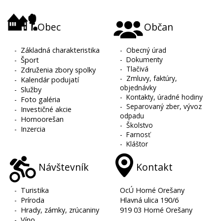
Obec
Občan
-
Základná charakteristika
-
Obecný úrad
-
Dokumenty
-
Šport
-
Tlačivá
-
Združenia zbory spolky
-
Zmluvy, faktúry,
-
Kalendár podujatí
objednávky
-
Služby
-
Kontakty, úradné hodiny
-
Foto galéria
-
Separovaný zber, vývoz
-
Investičné akcie
odpadu
-
Hornoorešan
-
Školstvo
-
Inzercia
-
Farnosť
-
Kláštor
Návštevník
Kontakt
-
Turistika
OcÚ Horné Orešany
-
Príroda
Hlavná ulica 190/6
-
Hrady, zámky, zrúcaniny
919 03 Horné Orešany
-
Víno