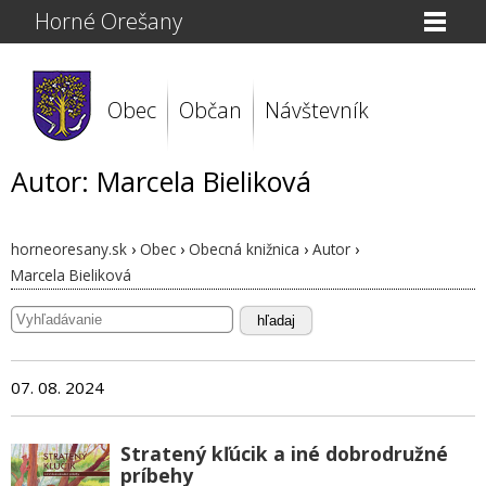
Horné Orešany
Obec
Občan
Návštevník
Autor: Marcela Bieliková
horneoresany.sk
›
Obec
›
Obecná knižnica
›
Autor
›
Marcela Bieliková
hľadaj
07. 08. 2024
Stratený kľúcik a iné dobrodružné
príbehy