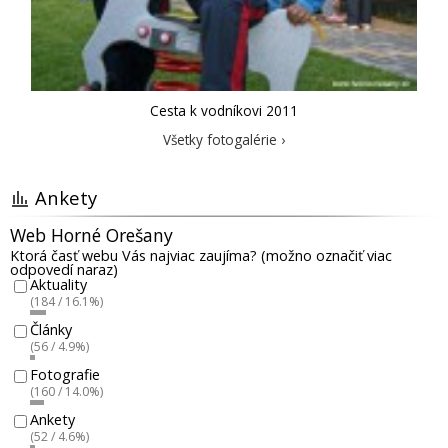
Cesta k vodníkovi 2011
Všetky fotogalérie ›
Ankety
Web Horné Orešany
Ktorá časť webu Vás najviac zaujíma? (možno označiť viac
odpovedí naraz)
Aktuality
(184 / 16.1%)
Články
(56 / 4.9%)
Fotografie
(160 / 14.0%)
Ankety
(52 / 4.6%)