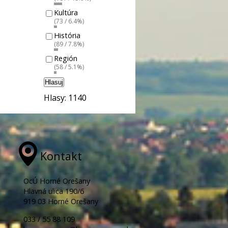
Kultúra
(73 / 6.4%)
História
(89 / 7.8%)
Región
(58 / 5.1%)
Hlasuj
Hlasy: 1140
Kontakt
OcÚ Horné Orešany
Hlavná ulica 190/6
919 03 Horné Orešany
033 / 55 88 109