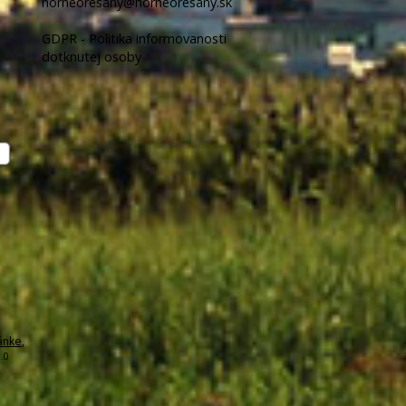
horneoresany@horneoresany.sk
GDPR - Politika informovanosti
dotknutej osoby
ánke
,
.0