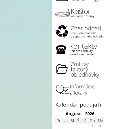
Kalendár podujatí
August - 2026
Po
Ut
St
Št
Pi
So
Ne
1
2