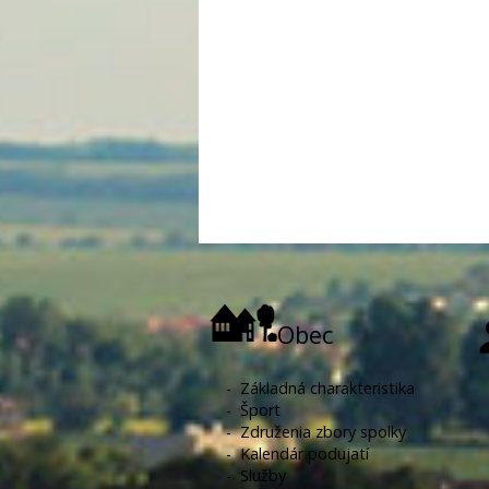
Obec
-
Základná charakteristika
-
Šport
-
Združenia zbory spolky
-
Kalendár podujatí
-
Služby