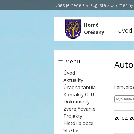
Dnes je nedeľa 9. augusta 2026, menin
Horné
Úvod
Orešany
Menu
Autor
Úvod
Aktuality
Úradná tabuľa
horneores
Kontakty OcÚ
Dokumenty
Zverejňovanie
Projekty
20. 02. 2
História obce
Služby