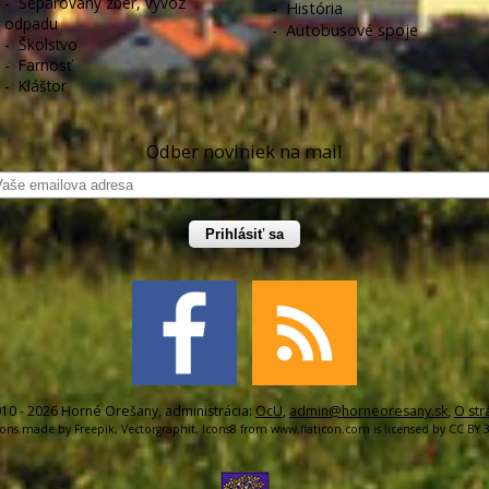
-
Separovaný zber, vývoz
-
História
odpadu
-
Autobusové spoje
-
Školstvo
-
Farnosť
-
Kláštor
Odber noviniek na mail
Prihlásiť sa
10 - 2026 Horné Orešany, administrácia:
OcU
,
admin@horneoresany.sk
,
O str
cons made by
Freepik
,
Vectorgraphit
,
Icons8
from
www.flaticon.com
is licensed by
CC BY 3