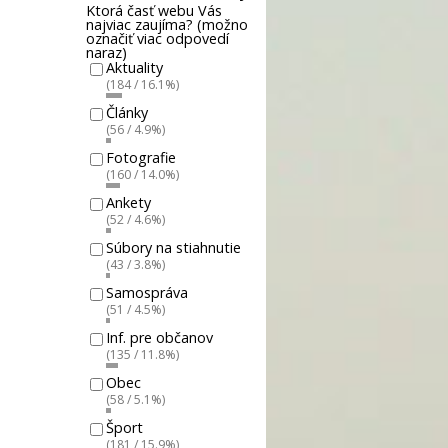
Ktorá časť webu Vás
najviac zaujíma? (možno
označiť viac odpovedí
naraz)
Aktuality
(184 / 16.1%)
Články
(56 / 4.9%)
Fotografie
(160 / 14.0%)
Ankety
(52 / 4.6%)
Súbory na stiahnutie
(43 / 3.8%)
Samospráva
(51 / 4.5%)
Inf. pre občanov
(135 / 11.8%)
Obec
(58 / 5.1%)
Šport
(181 / 15.9%)