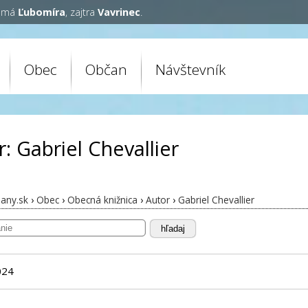
y má
Ľubomíra
, zajtra
Vavrinec
.
Obec
Občan
Návštevník
: Gabriel Chevallier
any.sk
›
Obec
›
Obecná knižnica
›
Autor
›
Gabriel Chevallier
hľadaj
024