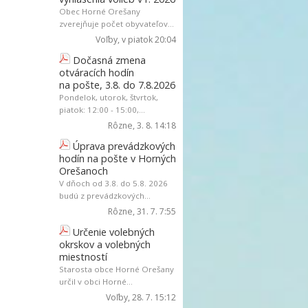
Obec Horné Orešany
zverejňuje počet obyvateľov...
Voľby
, v piatok 20:04
Dočasná zmena
otváracích hodín
na pošte, 3.8. do 7.8.2026
Pondelok, utorok, štvrtok,
piatok: 12:00 - 15:00,...
Rôzne
, 3. 8. 14:18
Úprava prevádzkových
hodín na pošte v Horných
Orešanoch
V dňoch od 3.8. do 5.8. 2026
budú z prevádzkových...
Rôzne
, 31. 7. 7:55
Určenie volebných
okrskov a volebných
miestností
Starosta obce Horné Orešany
určil v obci Horné...
Voľby
, 28. 7. 15:12