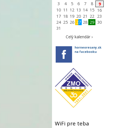
3
4
5
6
7
8
9
10
11
12
13
14
15
16
17
18
19
20
21
22
23
24
25
26
27
28
29
30
31
Celý kalendár ›
horneoresany.sk
na facebooku
WiFi pre teba