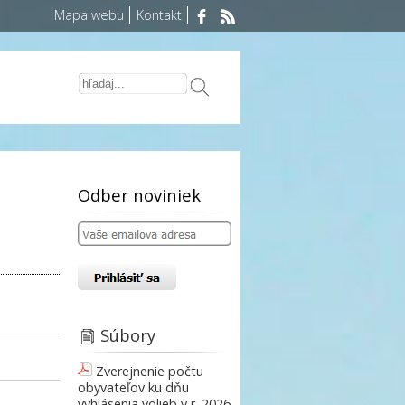
Mapa webu
Kontakt
Odber noviniek
Súbory
Zverejnenie počtu
obyvateľov ku dňu
vyhlásenia volieb v r. 2026