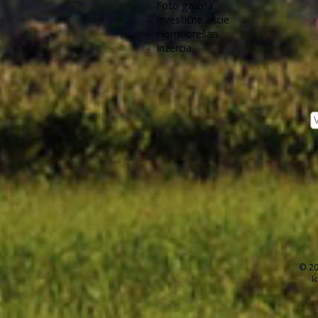
-
Foto galéria
-
Investičné akcie
-
Hornoorešan
-
Inzercia
© 20
I