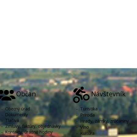
Občan
Návštevník
-
Obecný úrad
-
Turistika
-
Dokumenty
-
Príroda
-
Tlačivá
-
Hrady, zámky, zrúcaniny
-
Zmluvy, faktúry, objednávky
-
Víno
-
Kontakty, úradné hodiny
-
Kultúra