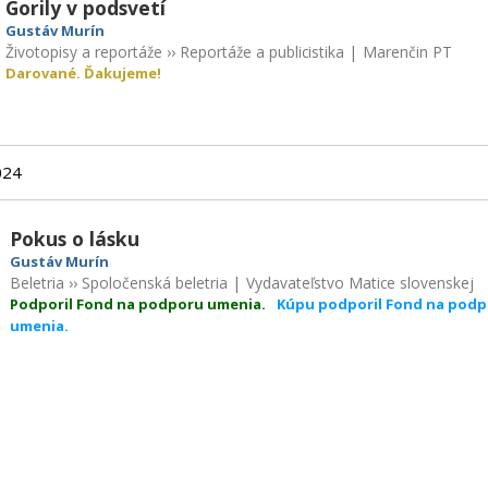
Gorily v podsvetí
Gustáv Murín
Životopisy a reportáže
››
Reportáže a publicistika
|
Marenčin PT
Darované. Ďakujeme!
024
Pokus o lásku
Gustáv Murín
Beletria
››
Spoločenská beletria
|
Vydavateľstvo Matice slovenskej
Podporil Fond na podporu umenia.
Kúpu podporil Fond na pod
umenia.