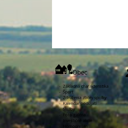
Obec
-
Základná charakteristika
-
Šport
-
Združenia zbory spolky
-
Kalendár podujatí
-
Služby
-
Foto galéria
-
Investičné akcie
-
Hornoorešan