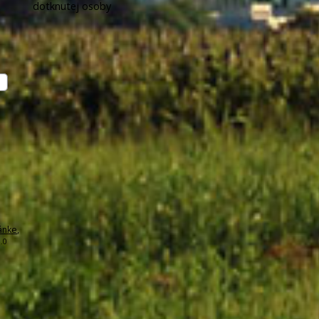
dotknutej osoby
ánke
,
.0