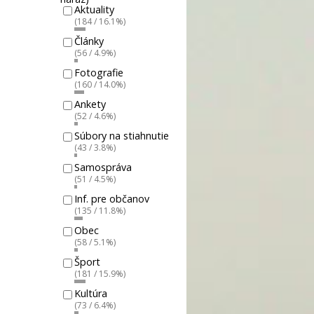
Aktuality
(184 / 16.1%)
Články
(56 / 4.9%)
Fotografie
(160 / 14.0%)
Ankety
(52 / 4.6%)
Súbory na stiahnutie
(43 / 3.8%)
Samospráva
(51 / 4.5%)
Inf. pre občanov
(135 / 11.8%)
Obec
(58 / 5.1%)
Šport
(181 / 15.9%)
Kultúra
(73 / 6.4%)