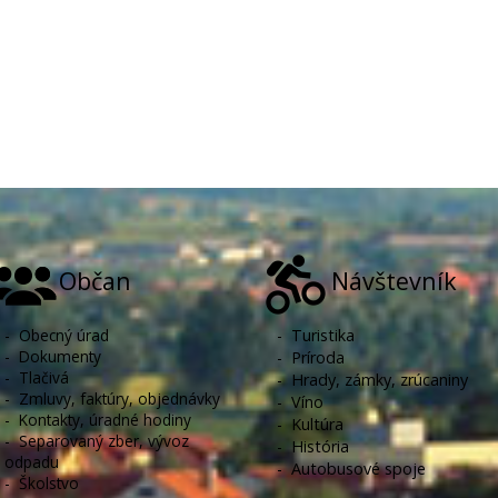
Občan
Návštevník
-
Obecný úrad
-
Turistika
-
Dokumenty
-
Príroda
-
Tlačivá
-
Hrady, zámky, zrúcaniny
-
Zmluvy, faktúry, objednávky
-
Víno
-
Kontakty, úradné hodiny
-
Kultúra
-
Separovaný zber, vývoz
-
História
odpadu
-
Autobusové spoje
-
Školstvo