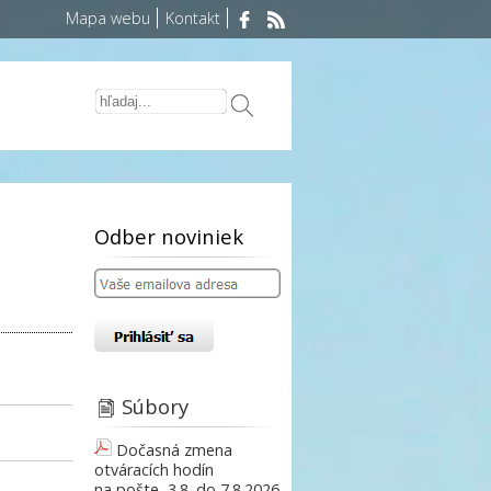
Mapa webu
Kontakt
Odber noviniek
Súbory
Dočasná zmena
otváracích hodín
na pošte, 3.8. do 7.8.2026