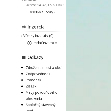
Uznesenia OZ
, 17. 7. 11:49
Všetky súbory ›
Inzercia
› Všetky inzeráty (0)
Pridať inzerát ››
Odkazy
Združenie miest a obcí
Zodpovedne.sk
Pomoc.sk
Ziss.sk
Mapy povodňového
ohrozenia
Spoločný stavebný
úrad