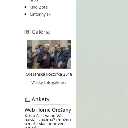
Kino Zora
Cintoríny.sk
Galéria
Orešanská koštofka 2018
Všetky fotogalérie ›
Ankety
Web Horné Orešany
Ktorá časť webu Vás
najviac zaujíma? (možno
označiť viac odpovedí
naraz)