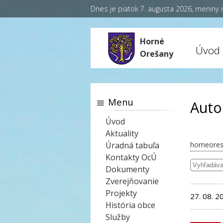
Dnes je piatok 7. augusta 2026, meniny
Horné
Úvod
Orešany
Menu
Auto
Úvod
Aktuality
Úradná tabuľa
horneores
Kontakty OcÚ
Dokumenty
Zverejňovanie
Projekty
27. 08. 2
História obce
Služby