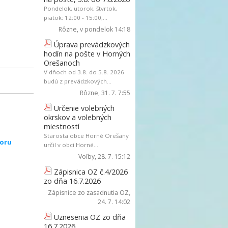
Pondelok, utorok, štvrtok,
piatok: 12:00 - 15:00,...
Rôzne
, v pondelok 14:18
Úprava prevádzkových
hodín na pošte v Horných
Orešanoch
V dňoch od 3.8. do 5.8. 2026
budú z prevádzkových...
Rôzne
, 31. 7. 7:55
Určenie volebných
okrskov a volebných
miestností
Starosta obce Horné Orešany
poru
určil v obci Horné...
Voľby
, 28. 7. 15:12
Zápisnica OZ č.4/2026
zo dňa 16.7.2026
Zápisnice zo zasadnutia OZ
,
24. 7. 14:02
Uznesenia OZ zo dňa
16.7.2026