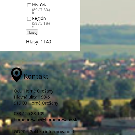
História
(89 / 7.8%)
Región
(58 / 5.1%)
Hlasuj
Hlasy: 1140
Kontakt
OcÚ Horné Orešany
Hlavná ulica 190/6
919 03 Horné Orešany
033 / 55 88 109
horneoresany@horneoresany.sk
GDPR - Politika informovanosti