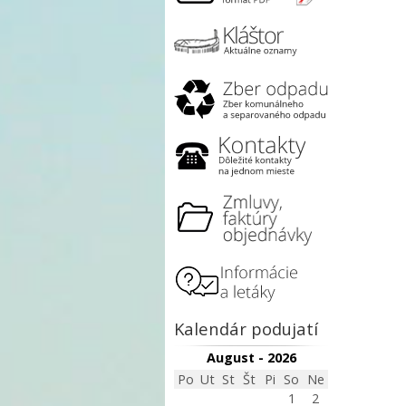
Kalendár podujatí
August - 2026
Po
Ut
St
Št
Pi
So
Ne
1
2