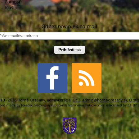
-
Farnosť
-
Kláštor
Odber noviniek na mail
Prihlásiť sa
10 - 2026 Horné Orešany, administrácia:
OcU
,
admin@horneoresany.sk
,
O str
cons made by
Freepik
,
Vectorgraphit
,
Icons8
from
www.flaticon.com
is licensed by
CC BY 3