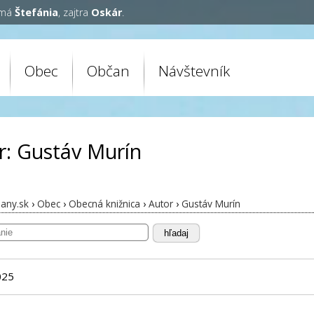
 má
Štefánia
, zajtra
Oskár
.
Obec
Občan
Návštevník
r: Gustáv Murín
any.sk
›
Obec
›
Obecná knižnica
›
Autor
›
Gustáv Murín
hľadaj
025