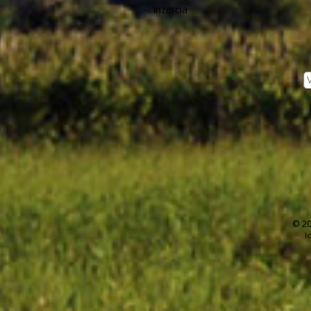
-
Inzercia
© 20
I