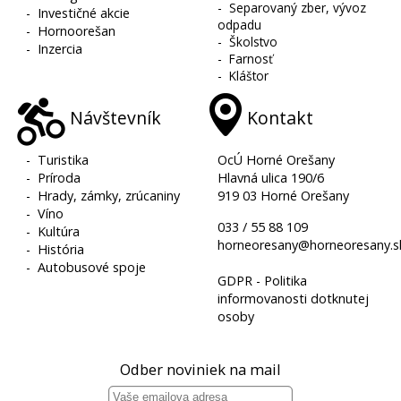
-
Separovaný zber, vývoz
-
Investičné akcie
odpadu
-
Hornoorešan
-
Školstvo
-
Inzercia
-
Farnosť
-
Kláštor
Návštevník
Kontakt
-
Turistika
OcÚ Horné Orešany
-
Príroda
Hlavná ulica 190/6
-
Hrady, zámky, zrúcaniny
919 03 Horné Orešany
-
Víno
033 / 55 88 109
-
Kultúra
horneoresany@horneoresany.s
-
História
-
Autobusové spoje
GDPR - Politika
informovanosti dotknutej
osoby
Odber noviniek na mail