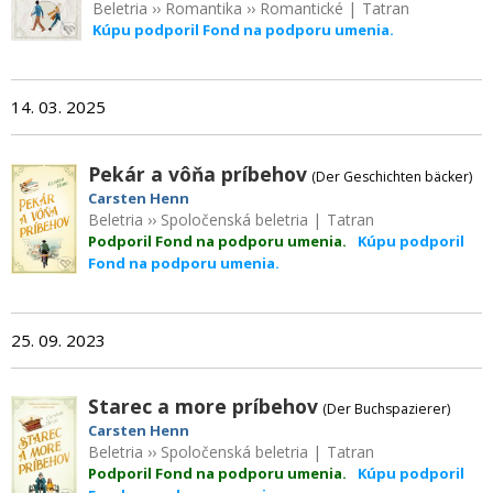
Beletria
››
Romantika
››
Romantické
|
Tatran
Kúpu podporil Fond na podporu umenia.
14. 03. 2025
Pekár a vôňa príbehov
(Der Geschichten bäcker)
Carsten Henn
Beletria
››
Spoločenská beletria
|
Tatran
Podporil Fond na podporu umenia.
Kúpu podporil
Fond na podporu umenia.
25. 09. 2023
Starec a more príbehov
(Der Buchspazierer)
Carsten Henn
Beletria
››
Spoločenská beletria
|
Tatran
Podporil Fond na podporu umenia.
Kúpu podporil