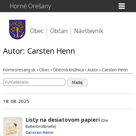
Horné Orešany
Obec
Občan
Návštevník
Autor: Carsten Henn
horneoresany.sk
›
Obec
›
Obecná knižnica
›
Autor
›
Carsten Henn
hľadaj
18. 08. 2025
Listy na desiatovom papieri
(Die
Butterbrotbriefe)
Carsten Henn