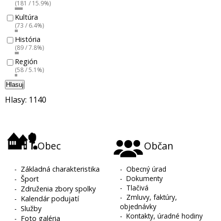
(181 / 15.9%)
Kultúra
(73 / 6.4%)
História
(89 / 7.8%)
Región
(58 / 5.1%)
Hlasuj
Hlasy: 1140
Obec
Občan
-
Základná charakteristika
-
Obecný úrad
-
Dokumenty
-
Šport
-
Tlačivá
-
Združenia zbory spolky
-
Zmluvy, faktúry,
-
Kalendár podujatí
objednávky
-
Služby
-
Kontakty, úradné hodiny
-
Foto galéria