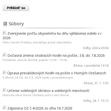
Súbory
Zverejnenie počtu obyvateľov ku dňu vyhlásenia volieb v r.
2026
Obec Horné Orešany zverejňuje počet obyvateľov...
Voľby
, včera 20:04
Dočasná zmena otváracích hodín na pošte, 3.8. do 7.8.2026
Pondelok, utorok, štvrtok, piatok: 12:00 - 15:00,...
Rôzne
, v pondelok 14:18
Úprava prevádzkových hodín na pošte v Horných Orešanoch
V dňoch od 3.8. do 5.8. 2026 budú z prevádzkových...
Rôzne
, 31. 7. 7:55
Určenie volebných okrskov a volebných miestností
Starosta obce Horné Orešany určil v obci Horné...
Voľby
, 28. 7. 15:12
Zápisnica OZ č.4/2026 zo dňa 16.7.2026