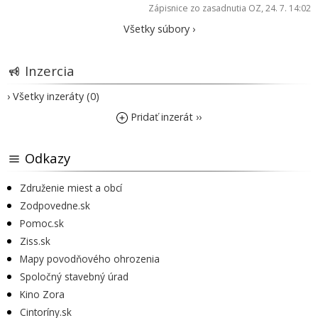
Zápisnice zo zasadnutia OZ
, 24. 7. 14:02
Všetky súbory ›
Inzercia
› Všetky inzeráty (0)
Pridať inzerát ››
Odkazy
Združenie miest a obcí
Zodpovedne.sk
Pomoc.sk
Ziss.sk
Mapy povodňového ohrozenia
Spoločný stavebný úrad
Kino Zora
Cintoríny.sk