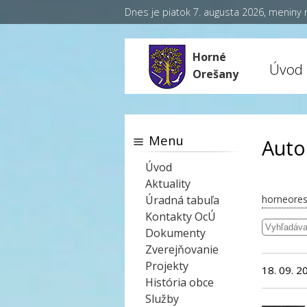
Dnes je piatok 7. augusta 2026, meniny
Horné
Úvod
Orešany
Menu
Autor
Úvod
Aktuality
Úradná tabuľa
horneores
Kontakty OcÚ
Dokumenty
Zverejňovanie
Projekty
18. 09. 2
História obce
Služby