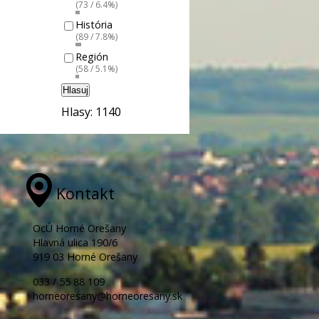
(73 / 6.4%)
História
(89 / 7.8%)
Región
(58 / 5.1%)
Hlasuj
Hlasy: 1140
Kontakt
OcÚ Horné Orešany
Hlavná ulica 190/6
919 03 Horné Orešany
033 / 55 88 109
horneoresany@horneoresany.sk