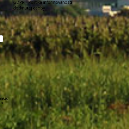
GDPR - Politika informovanosti
dotknutej osoby
ánke
,
.0