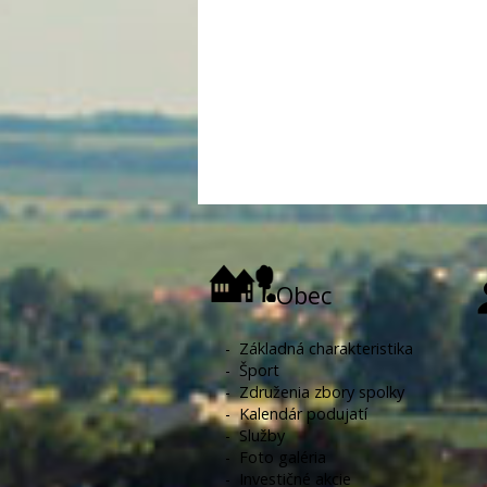
Obec
-
Základná charakteristika
-
Šport
-
Združenia zbory spolky
-
Kalendár podujatí
-
Služby
-
Foto galéria
-
Investičné akcie