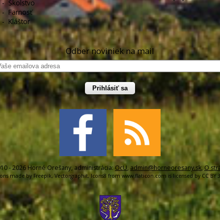
-
Školstvo
-
Farnosť
-
Kláštor
Odber noviniek na mail
Prihlásiť sa
10 - 2026 Horné Orešany, administrácia:
OcU
,
admin@horneoresany.sk
,
O str
cons made by
Freepik
,
Vectorgraphit
,
Icons8
from
www.flaticon.com
is licensed by
CC BY 3