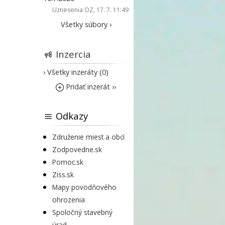
Uznesenia OZ
, 17. 7. 11:49
Všetky súbory ›
Inzercia
› Všetky inzeráty (0)
Pridať inzerát ››
Odkazy
Združenie miest a obcí
Zodpovedne.sk
Pomoc.sk
Ziss.sk
Mapy povodňového
ohrozenia
Spoločný stavebný
úrad