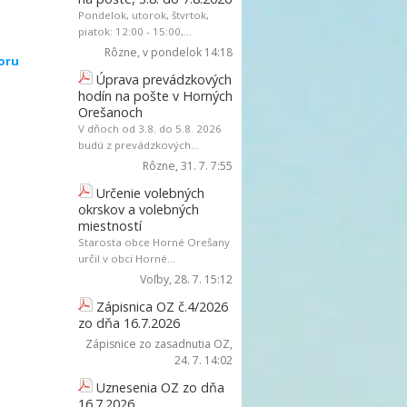
Pondelok, utorok, štvrtok,
piatok: 12:00 - 15:00,...
Rôzne
, v pondelok 14:18
oru
Úprava prevádzkových
hodín na pošte v Horných
Orešanoch
V dňoch od 3.8. do 5.8. 2026
budú z prevádzkových...
Rôzne
, 31. 7. 7:55
Určenie volebných
okrskov a volebných
miestností
Starosta obce Horné Orešany
určil v obci Horné...
Voľby
, 28. 7. 15:12
Zápisnica OZ č.4/2026
zo dňa 16.7.2026
Zápisnice zo zasadnutia OZ
,
24. 7. 14:02
Uznesenia OZ zo dňa
16.7.2026