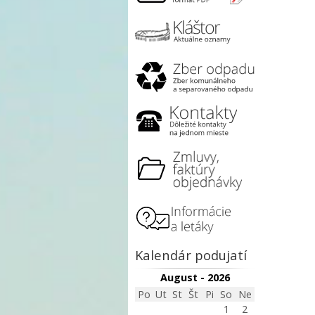
Kalendár podujatí
August - 2026
Po
Ut
St
Št
Pi
So
Ne
1
2