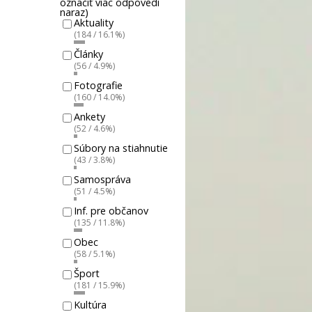
označiť viac odpovedí
naraz)
Aktuality
(184 / 16.1%)
Články
(56 / 4.9%)
Fotografie
(160 / 14.0%)
Ankety
(52 / 4.6%)
Súbory na stiahnutie
(43 / 3.8%)
Samospráva
(51 / 4.5%)
Inf. pre občanov
(135 / 11.8%)
Obec
(58 / 5.1%)
Šport
(181 / 15.9%)
Kultúra