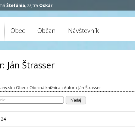
 má
Štefánia
, zajtra
Oskár
.
Obec
Občan
Návštevník
: Ján Štrasser
any.sk
›
Obec
›
Obecná knižnica
›
Autor
›
Ján Štrasser
hľadaj
024