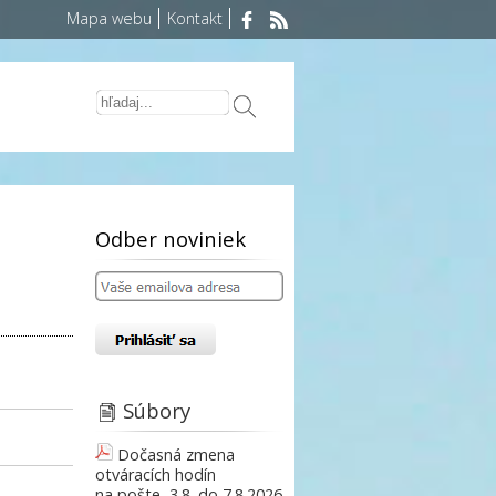
Mapa webu
Kontakt
Odber noviniek
Súbory
Dočasná zmena
otváracích hodín
na pošte, 3.8. do 7.8.2026