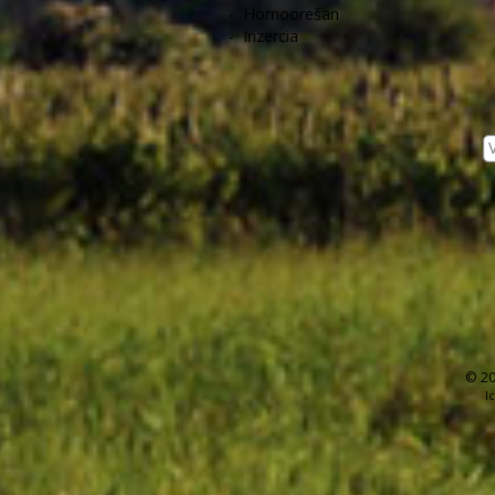
-
Hornoorešan
-
Inzercia
© 20
I