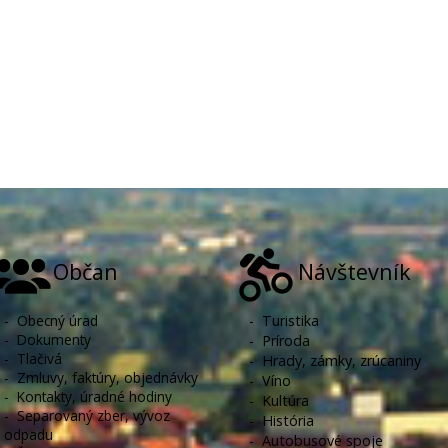
Občan
Návštevník
-
Obecný úrad
-
Turistika
-
Dokumenty
-
Príroda
-
Tlačivá
-
Hrady, zámky, zrúcaniny
-
Zmluvy, faktúry, objednávky
-
Víno
-
Kontakty, úradné hodiny
-
Kultúra
-
Separovaný zber, vývoz
-
História
odpadu
-
Autobusové spoje