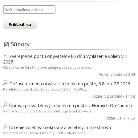
Súbory
Zverejnenie počtu obyvateľov ku dňu vyhlásenia volieb v r.
2026
Obec Horné Orešany zverejňuje počet obyvateľov...
Voľby
, v piatok 20:04
Dočasná zmena otváracích hodín na pošte, 3.8. do 7.8.2026
Pondelok, utorok, štvrtok, piatok: 12:00 - 15:00,...
Rôzne
, v pondelok 14:18
Úprava prevádzkových hodín na pošte v Horných Orešanoch
V dňoch od 3.8. do 5.8. 2026 budú z prevádzkových...
Rôzne
, 31. 7. 7:55
Určenie volebných okrskov a volebných miestností
Starosta obce Horné Orešany určil v obci Horné...