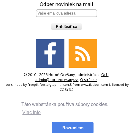
Odber noviniek na mail
Prihlásiť sa
© 2010 - 2026 Horné Orešany, administrácia:
OcU
,
admin@horneoresany.sk
,
O stránke
,
Icons made by
Freepik
,
Vectorgraphit
,
Icons8
from
www.flaticon.com
is licensed by
CC BY 3.0
Táto webstránka používa súbory cookies.
Viac info
Rozumiem