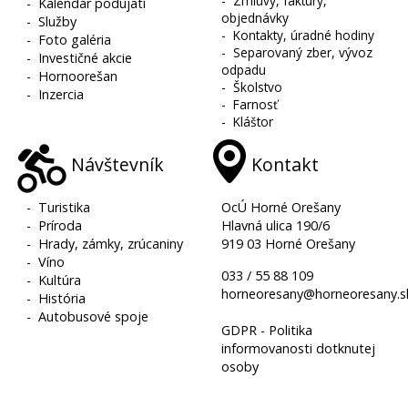
-
Zmluvy, faktúry,
-
Kalendár podujatí
objednávky
-
Služby
-
Kontakty, úradné hodiny
-
Foto galéria
-
Separovaný zber, vývoz
-
Investičné akcie
odpadu
-
Hornoorešan
-
Školstvo
-
Inzercia
-
Farnosť
-
Kláštor
Návštevník
Kontakt
-
Turistika
OcÚ Horné Orešany
-
Príroda
Hlavná ulica 190/6
-
Hrady, zámky, zrúcaniny
919 03 Horné Orešany
-
Víno
033 / 55 88 109
-
Kultúra
horneoresany@horneoresany.s
-
História
-
Autobusové spoje
GDPR - Politika
informovanosti dotknutej
osoby