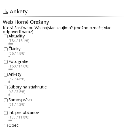
Ankety
Web Horné Orešany
Ktorá časť webu Vás najviac zaujíma? (možno označiť viac
odpovedí naraz)
Aktuality
(184 / 16.1%)
Články
(56 / 4.9%)
Fotografie
(160 / 14.0%)
Ankety
(52 / 4.6%)
Súbory na stiahnutie
(43 / 3.8%)
Samospráva
(51 / 4.5%)
Inf. pre občanov
(135 / 11.8%)
Obec