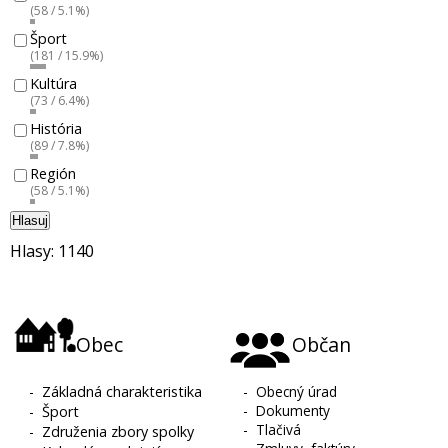
(58 / 5.1%)
Šport
(181 / 15.9%)
Kultúra
(73 / 6.4%)
História
(89 / 7.8%)
Región
(58 / 5.1%)
Hlasuj
Hlasy: 1140
Obec
Občan
-
Základná charakteristika
-
Obecný úrad
-
Dokumenty
-
Šport
-
Tlačivá
-
Združenia zbory spolky