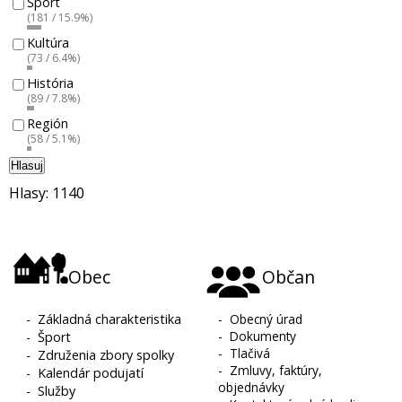
Šport
(181 / 15.9%)
Kultúra
(73 / 6.4%)
História
(89 / 7.8%)
Región
(58 / 5.1%)
Hlasuj
Hlasy: 1140
Obec
Občan
-
Základná charakteristika
-
Obecný úrad
-
Dokumenty
-
Šport
-
Tlačivá
-
Združenia zbory spolky
-
Zmluvy, faktúry,
-
Kalendár podujatí
objednávky
-
Služby