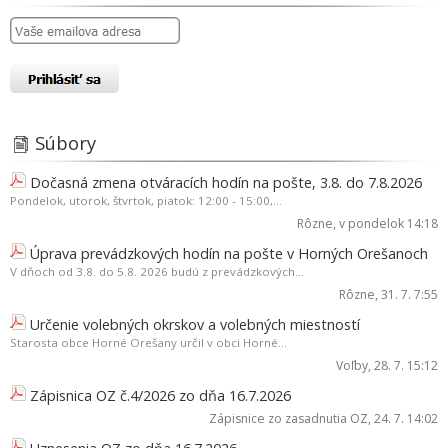
Súbory
Dočasná zmena otváracích hodín na pošte, 3.8. do 7.8.2026
Pondelok, utorok, štvrtok, piatok: 12:00 - 15:00,...
Rôzne
, v pondelok 14:18
Úprava prevádzkových hodín na pošte v Horných Orešanoch
V dňoch od 3.8. do 5.8. 2026 budú z prevádzkových...
Rôzne
, 31. 7. 7:55
Určenie volebných okrskov a volebných miestností
Starosta obce Horné Orešany určil v obci Horné...
Voľby
, 28. 7. 15:12
Zápisnica OZ č.4/2026 zo dňa 16.7.2026
Zápisnice zo zasadnutia OZ
, 24. 7. 14:02