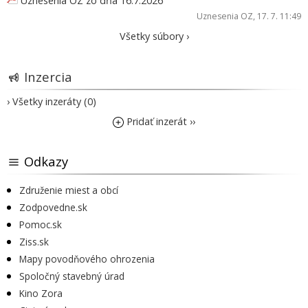
Uznesenia OZ zo dňa 16.7.2026
Uznesenia OZ
, 17. 7. 11:49
Všetky súbory ›
Inzercia
› Všetky inzeráty (0)
Pridať inzerát ››
Odkazy
Združenie miest a obcí
Zodpovedne.sk
Pomoc.sk
Ziss.sk
Mapy povodňového ohrozenia
Spoločný stavebný úrad
Kino Zora