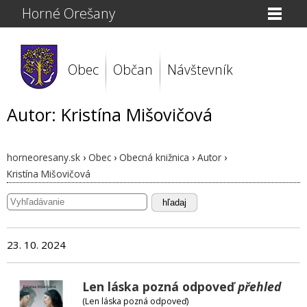
Horné Orešany
Obec
Občan
Návštevník
Autor: Kristína Mišovičová
horneoresany.sk
›
Obec
›
Obecná knižnica
›
Autor
›
Kristína Mišovičová
hľadaj
23. 10. 2024
Len láska pozná odpoveď
přehled
(Len láska pozná odpoveď)