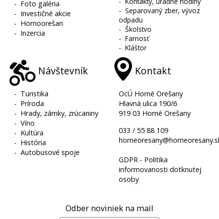
-
Kontakty, úradné hodiny
-
Foto galéria
-
Separovaný zber, vývoz
-
Investičné akcie
odpadu
-
Hornoorešan
-
Školstvo
-
Inzercia
-
Farnosť
-
Kláštor
Návštevník
Kontakt
-
Turistika
OcÚ Horné Orešany
-
Príroda
Hlavná ulica 190/6
-
Hrady, zámky, zrúcaniny
919 03 Horné Orešany
-
Víno
033 / 55 88 109
-
Kultúra
horneoresany@horneoresany.s
-
História
-
Autobusové spoje
GDPR - Politika
informovanosti dotknutej
osoby
Odber noviniek na mail