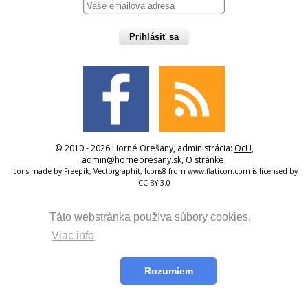
Prihlásiť sa
© 2010 - 2026 Horné Orešany, administrácia:
OcU
,
admin@horneoresany.sk
,
O stránke
,
Icons made by
Freepik
,
Vectorgraphit
,
Icons8
from
www.flaticon.com
is licensed by
CC BY 3.0
Táto webstránka používa súbory cookies.
Viac info
Rozumiem