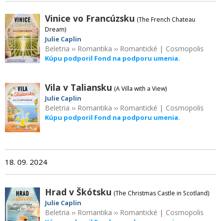
Vinice vo Francúzsku
(The French Chateau
Dream)
Julie Caplin
Beletria
››
Romantika
››
Romantické
|
Cosmopolis
Kúpu podporil Fond na podporu umenia.
Vila v Taliansku
(A Villa with a View)
Julie Caplin
Beletria
››
Romantika
››
Romantické
|
Cosmopolis
Kúpu podporil Fond na podporu umenia.
18. 09. 2024
Hrad v Škótsku
(The Christmas Castle in Scotland)
Julie Caplin
Beletria
››
Romantika
››
Romantické
|
Cosmopolis