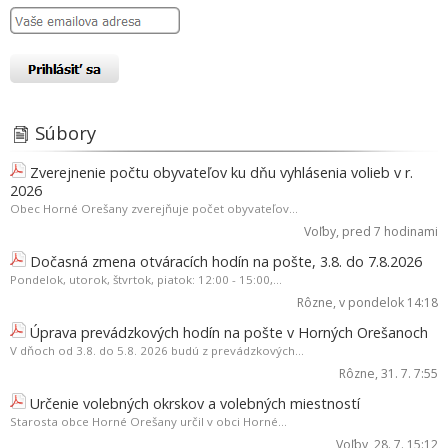
Súbory
Zverejnenie počtu obyvateľov ku dňu vyhlásenia volieb v r.
2026
Obec Horné Orešany zverejňuje počet obyvateľov...
Voľby
, pred 7 hodinami
Dočasná zmena otváracích hodín na pošte, 3.8. do 7.8.2026
Pondelok, utorok, štvrtok, piatok: 12:00 - 15:00,...
Rôzne
, v pondelok 14:18
Úprava prevádzkových hodín na pošte v Horných Orešanoch
V dňoch od 3.8. do 5.8. 2026 budú z prevádzkových...
Rôzne
, 31. 7. 7:55
Určenie volebných okrskov a volebných miestností
Starosta obce Horné Orešany určil v obci Horné...
Voľby
, 28. 7. 15:12