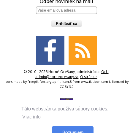
Odber noviniek na mail
Prihlásiť sa
© 2010 - 2026 Horné Orešany, administrácia:
OcU
,
admin@horneoresany.sk
,
O stránke
,
Icons made by
Freepik
,
Vectorgraphit
,
Icons8
from
www.flaticon.com
is licensed by
CC BY 3.0
Táto webstránka používa súbory cookies.
Viac info
Rozumiem