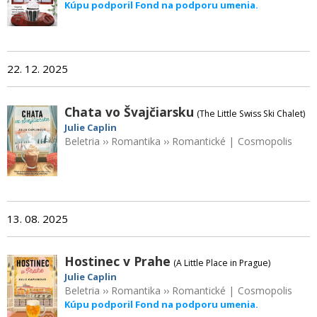
Kúpu podporil Fond na podporu umenia.
22. 12. 2025
Chata vo Švajčiarsku
(The Little Swiss Ski Chalet)
Julie Caplin
Beletria
››
Romantika
››
Romantické
|
Cosmopolis
13. 08. 2025
Hostinec v Prahe
(A Little Place in Prague)
Julie Caplin
Beletria
››
Romantika
››
Romantické
|
Cosmopolis
Kúpu podporil Fond na podporu umenia.