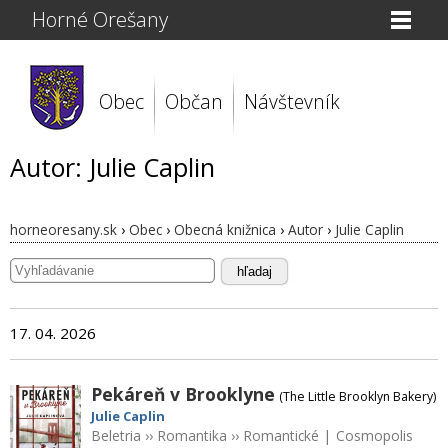
Horné Orešany
Obec
Občan
Návštevník
Autor: Julie Caplin
horneoresany.sk
›
Obec
›
Obecná knižnica
›
Autor
›
Julie Caplin
hľadaj
17. 04. 2026
Pekáreň v Brooklyne
(The Little Brooklyn Bakery)
Julie Caplin
Beletria
››
Romantika
››
Romantické
|
Cosmopolis