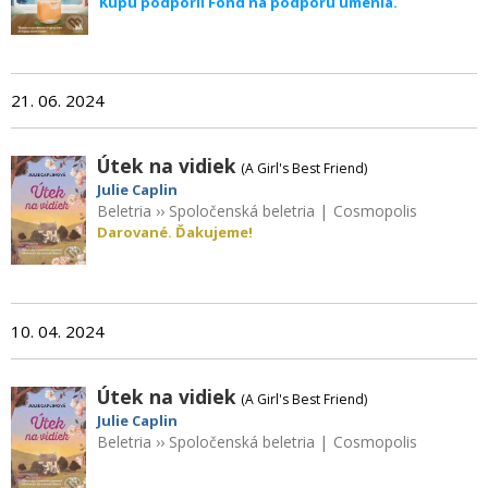
Kúpu podporil Fond na podporu umenia.
21. 06. 2024
Útek na vidiek
(A Girl's Best Friend)
Julie Caplin
Beletria
››
Spoločenská beletria
|
Cosmopolis
Darované. Ďakujeme!
10. 04. 2024
Útek na vidiek
(A Girl's Best Friend)
Julie Caplin
Beletria
››
Spoločenská beletria
|
Cosmopolis