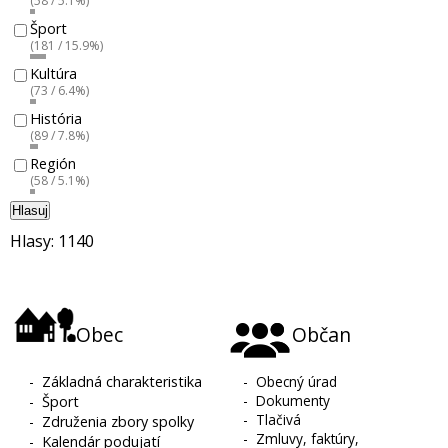
(58 / 5.1%)
Šport
(181 / 15.9%)
Kultúra
(73 / 6.4%)
História
(89 / 7.8%)
Región
(58 / 5.1%)
Hlasuj
Hlasy: 1140
Obec
Občan
-
Základná charakteristika
-
Obecný úrad
-
Dokumenty
-
Šport
-
Tlačivá
-
Združenia zbory spolky
-
Zmluvy, faktúry,
-
Kalendár podujatí