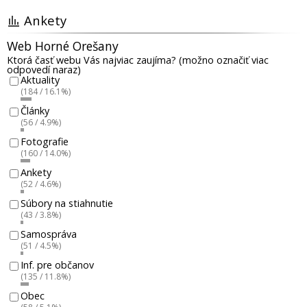
Ankety
Web Horné Orešany
Ktorá časť webu Vás najviac zaujíma? (možno označiť viac
odpovedí naraz)
Aktuality
(184 / 16.1%)
Články
(56 / 4.9%)
Fotografie
(160 / 14.0%)
Ankety
(52 / 4.6%)
Súbory na stiahnutie
(43 / 3.8%)
Samospráva
(51 / 4.5%)
Inf. pre občanov
(135 / 11.8%)
Obec