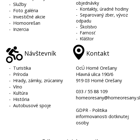
objednávky
-
Služby
-
Kontakty, úradné hodiny
-
Foto galéria
-
Separovaný zber, vývoz
-
Investičné akcie
odpadu
-
Hornoorešan
-
Školstvo
-
Inzercia
-
Farnosť
-
Kláštor
Návštevník
Kontakt
-
Turistika
OcÚ Horné Orešany
-
Príroda
Hlavná ulica 190/6
-
Hrady, zámky, zrúcaniny
919 03 Horné Orešany
-
Víno
033 / 55 88 109
-
Kultúra
horneoresany@horneoresany.s
-
História
-
Autobusové spoje
GDPR - Politika
informovanosti dotknutej
osoby