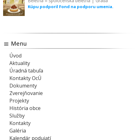
Beletria
››
Spoločenská beletria
|
Grada
Kúpu podporil Fond na podporu umenia.
Menu
Úvod
Aktuality
Úradná tabuľa
Kontakty OcÚ
Dokumenty
Zverejňovanie
Projekty
História obce
Služby
Kontakty
Galéria
Kalendár podujatí