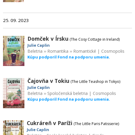
25. 09. 2023
Domček v Írsku
(The Cosy Cottage in Ireland)
Julie Caplin
Beletria
››
Romantika
››
Romantické
|
Cosmopolis
Kúpu podporil Fond na podporu umenia.
Čajovňa v Tokiu
(The Little Teashop in Tokyo)
Julie Caplin
Beletria
››
Spoločenská beletria
|
Cosmopolis
Kúpu podporil Fond na podporu umenia.
Cukráreň v Paríži
(The Little Paris Patisserie)
Julie Caplin