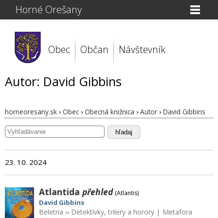
Horné Orešany
Obec
Občan
Návštevník
Autor: David Gibbins
horneoresany.sk
›
Obec
›
Obecná knižnica
›
Autor
›
David Gibbins
hľadaj
23. 10. 2024
Atlantida
přehled
(Atlantis)
David Gibbins
Beletria
››
Detektívky, trilery a horory
|
Metafora