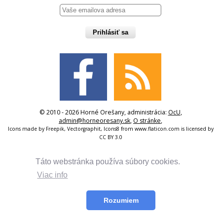
Prihlásiť sa
© 2010 - 2026 Horné Orešany, administrácia:
OcU
,
admin@horneoresany.sk
,
O stránke
,
Icons made by
Freepik
,
Vectorgraphit
,
Icons8
from
www.flaticon.com
is licensed by
CC BY 3.0
Táto webstránka používa súbory cookies.
Viac info
Rozumiem