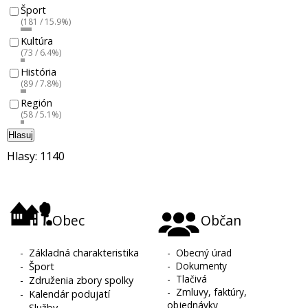
Šport
(181 / 15.9%)
Kultúra
(73 / 6.4%)
História
(89 / 7.8%)
Región
(58 / 5.1%)
Hlasuj
Hlasy: 1140
Obec
Občan
-
Základná charakteristika
-
Obecný úrad
-
Dokumenty
-
Šport
-
Tlačivá
-
Združenia zbory spolky
-
Zmluvy, faktúry,
-
Kalendár podujatí
objednávky
-
Služby