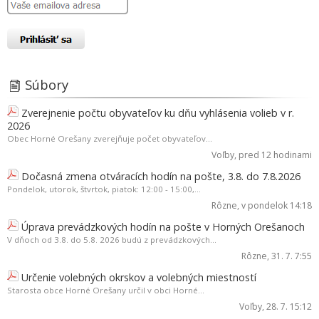
Súbory
Zverejnenie počtu obyvateľov ku dňu vyhlásenia volieb v r.
2026
Obec Horné Orešany zverejňuje počet obyvateľov...
Voľby
, pred 12 hodinami
Dočasná zmena otváracích hodín na pošte, 3.8. do 7.8.2026
Pondelok, utorok, štvrtok, piatok: 12:00 - 15:00,...
Rôzne
, v pondelok 14:18
Úprava prevádzkových hodín na pošte v Horných Orešanoch
V dňoch od 3.8. do 5.8. 2026 budú z prevádzkových...
Rôzne
, 31. 7. 7:55
Určenie volebných okrskov a volebných miestností
Starosta obce Horné Orešany určil v obci Horné...
Voľby
, 28. 7. 15:12