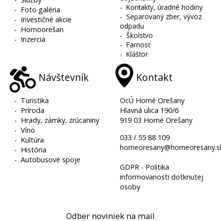
-
Kontakty, úradné hodiny
-
Foto galéria
-
Separovaný zber, vývoz
-
Investičné akcie
odpadu
-
Hornoorešan
-
Školstvo
-
Inzercia
-
Farnosť
-
Kláštor
Návštevník
Kontakt
-
Turistika
OcÚ Horné Orešany
-
Príroda
Hlavná ulica 190/6
-
Hrady, zámky, zrúcaniny
919 03 Horné Orešany
-
Víno
033 / 55 88 109
-
Kultúra
horneoresany@horneoresany.s
-
História
-
Autobusové spoje
GDPR - Politika
informovanosti dotknutej
osoby
Odber noviniek na mail