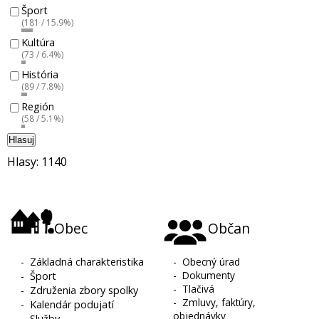
Šport
(181 / 15.9%)
Kultúra
(73 / 6.4%)
História
(89 / 7.8%)
Región
(58 / 5.1%)
Hlasuj
Hlasy: 1140
Obec
Občan
-
Základná charakteristika
-
Obecný úrad
-
Dokumenty
-
Šport
-
Tlačivá
-
Združenia zbory spolky
-
Zmluvy, faktúry,
-
Kalendár podujatí
objednávky
-
Služby