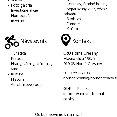
-
Kontakty, úradné hodiny
-
Foto galéria
-
Separovaný zber, vývoz
-
Investičné akcie
odpadu
-
Hornoorešan
-
Školstvo
-
Inzercia
-
Farnosť
-
Kláštor
Návštevník
Kontakt
-
Turistika
OcÚ Horné Orešany
-
Príroda
Hlavná ulica 190/6
-
Hrady, zámky, zrúcaniny
919 03 Horné Orešany
-
Víno
033 / 55 88 109
-
Kultúra
horneoresany@horneoresany.s
-
História
-
Autobusové spoje
GDPR - Politika
informovanosti dotknutej
osoby
Odber noviniek na mail