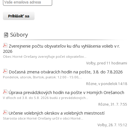
Súbory
Zverejnenie počtu obyvateľov ku dňu vyhlásenia volieb v r.
2026
Obec Horné Orešany zverejňuje počet obyvateľov...
Voľby
, pred 11 hodinami
Dočasná zmena otváracích hodín na pošte, 3.8. do 7.8.2026
Pondelok, utorok, štvrtok, piatok: 12:00 - 15:00,...
Rôzne
, v pondelok 14:18
Úprava prevádzkových hodín na pošte v Horných Orešanoch
V dňoch od 3.8. do 5.8. 2026 budú z prevádzkových...
Rôzne
, 31. 7. 7:55
Určenie volebných okrskov a volebných miestností
Starosta obce Horné Orešany určil v obci Horné...
Voľby
, 28. 7. 15:12