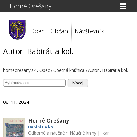
Horné Orešany
Obec
Občan
Návštevník
Autor: Babirát a kol.
horneoresany.sk
›
Obec
›
Obecná knižnica
›
Autor
›
Babirát a kol.
hľadaj
08. 11. 2024
Horné Orešany
Babirát a kol.
Odborné a náučné
››
Náučné knihy
|
Ikar