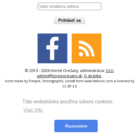
Prihlásiť sa
© 2010 - 2026 Horné Orešany, administrácia:
OcU
,
admin@horneoresany.sk
,
O stránke
,
Icons made by
Freepik
,
Vectorgraphit
,
Icons8
from
www.flaticon.com
is licensed by
CC BY 3.0
Táto webstránka používa súbory cookies.
Viac info
Rozumiem