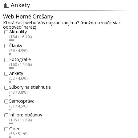
Ankety
Web Horné Orešany
Ktorá časť webu Vás najviac zaujíma? (možno označiť viac
odpovedí naraz)
Aktuality
(184 / 16.1%)
Články
(56 / 4.9%)
Fotografie
(160 / 14.0%)
Ankety
(52 / 4.6%)
Súbory na stiahnutie
(43 / 3.8%)
Samospráva
(51 / 4.5%)
Inf. pre občanov
(135 / 11.8%)
Obec
(58 / 5.1%)