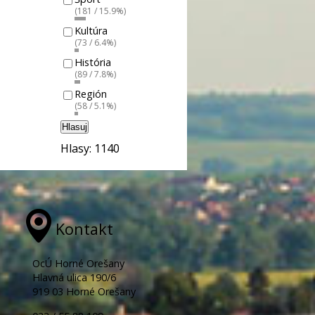
(181 / 15.9%)
Kultúra
(73 / 6.4%)
História
(89 / 7.8%)
Región
(58 / 5.1%)
Hlasuj
Hlasy: 1140
Kontakt
OcÚ Horné Orešany
Hlavná ulica 190/6
919 03 Horné Orešany