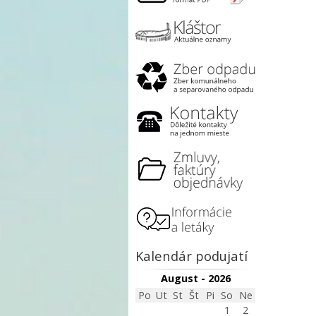
Kalendár podujatí
August - 2026
Po
Ut
St
Št
Pi
So
Ne
1
2