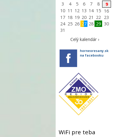
3
4
5
6
7
8
9
10
11
12
13
14
15
16
17
18
19
20
21
22
23
24
25
26
27
28
29
30
31
Celý kalendár ›
horneoresany.sk
na facebooku
WiFi pre teba