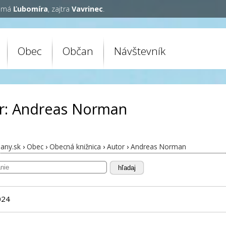
y má
Ľubomíra
, zajtra
Vavrinec
.
Obec
Občan
Návštevník
r: Andreas Norman
any.sk
›
Obec
›
Obecná knižnica
›
Autor
›
Andreas Norman
hľadaj
024