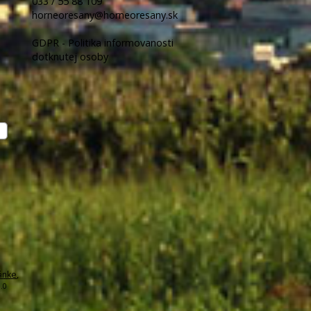
033 / 55 88 109
horneoresany@horneoresany.sk
GDPR - Politika informovanosti
dotknutej osoby
ánke
,
.0