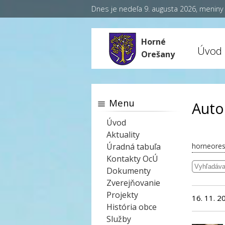
Dnes je nedeľa 9. augusta 2026, menin
Horné
Úvod
Orešany
Menu
Auto
Úvod
Aktuality
Úradná tabuľa
horneores
Kontakty OcÚ
Dokumenty
Zverejňovanie
Projekty
16. 11. 2
História obce
Služby