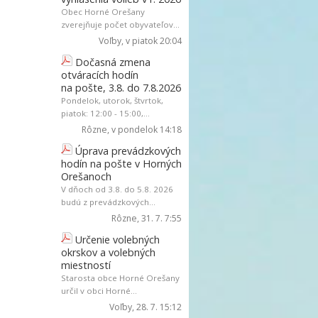
Obec Horné Orešany
zverejňuje počet obyvateľov...
Voľby
, v piatok 20:04
Dočasná zmena
otváracích hodín
na pošte, 3.8. do 7.8.2026
Pondelok, utorok, štvrtok,
piatok: 12:00 - 15:00,...
Rôzne
, v pondelok 14:18
Úprava prevádzkových
hodín na pošte v Horných
Orešanoch
V dňoch od 3.8. do 5.8. 2026
budú z prevádzkových...
Rôzne
, 31. 7. 7:55
Určenie volebných
okrskov a volebných
miestností
Starosta obce Horné Orešany
určil v obci Horné...
Voľby
, 28. 7. 15:12