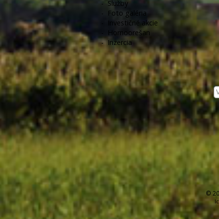
-
Služby
-
Foto galéria
-
Investičné akcie
-
Hornoorešan
-
Inzercia
© 20
I