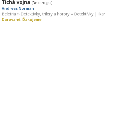
Tichá vojna
(De otrogna)
Andreas Norman
Beletria
››
Detektívky, trilery a horory
››
Detektívky
|
Ikar
Darované. Ďakujeme!