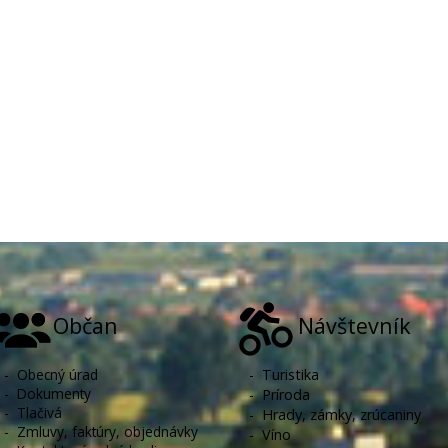
Občan
Návštevník
-
Obecný úrad
-
Turistika
-
Dokumenty
-
Príroda
-
Tlačivá
-
Hrady, zámky, zrúcaniny
-
Zmluvy, faktúry, objednávky
-
Víno