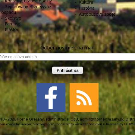
-
Kontakty, úradné hodiny
-
Kultúra
-
Separovaný zber, vývoz
-
História
odpadu
-
Autobusové spoje
-
Školstvo
-
Farnosť
-
Kláštor
Odber noviniek na mail
Prihlásiť sa
10 - 2026 Horné Orešany, administrácia:
OcU
,
admin@horneoresany.sk
,
O str
cons made by
Freepik
,
Vectorgraphit
,
Icons8
from
www.flaticon.com
is licensed by
CC BY 3