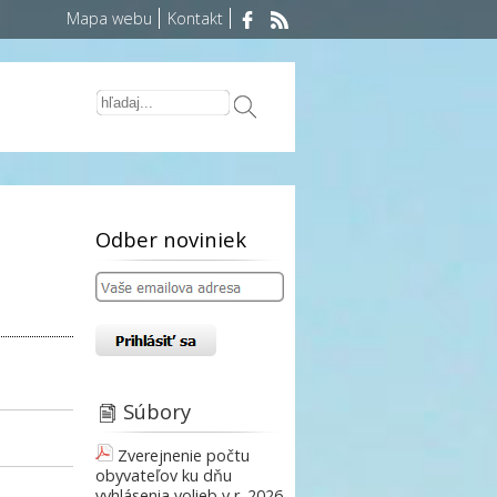
Mapa webu
Kontakt
Odber noviniek
Súbory
Zverejnenie počtu
obyvateľov ku dňu
vyhlásenia volieb v r. 2026