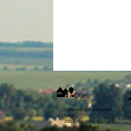
Obec
-
Základná charakteristika
-
Šport
-
Združenia zbory spolky
-
Kalendár podujatí