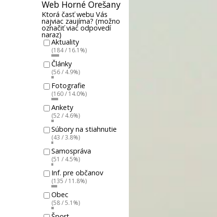
Web Horné Orešany
Ktorá časť webu Vás
najviac zaujíma? (možno
označiť viac odpovedí
naraz)
Aktuality
(184 / 16.1%)
Články
(56 / 4.9%)
Fotografie
(160 / 14.0%)
Ankety
(52 / 4.6%)
Súbory na stiahnutie
(43 / 3.8%)
Samospráva
(51 / 4.5%)
Inf. pre občanov
(135 / 11.8%)
Obec
(58 / 5.1%)
Šport