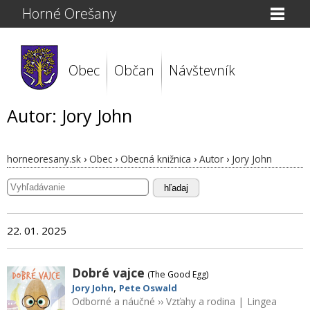
Horné Orešany
Obec
Občan
Návštevník
Autor: Jory John
horneoresany.sk
›
Obec
›
Obecná knižnica
›
Autor
›
Jory John
hľadaj
22. 01. 2025
Dobré vajce
(The Good Egg)
,
Jory John
Pete Oswald
Odborné a náučné
››
Vzťahy a rodina
|
Lingea