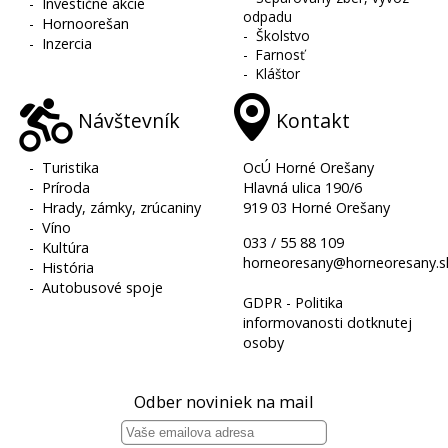
-
Investičné akcie
odpadu
-
Hornoorešan
-
Školstvo
-
Inzercia
-
Farnosť
-
Kláštor
Návštevník
Kontakt
-
Turistika
OcÚ Horné Orešany
-
Príroda
Hlavná ulica 190/6
-
Hrady, zámky, zrúcaniny
919 03 Horné Orešany
-
Víno
033 / 55 88 109
-
Kultúra
horneoresany@horneoresany.s
-
História
-
Autobusové spoje
GDPR - Politika
informovanosti dotknutej
osoby
Odber noviniek na mail