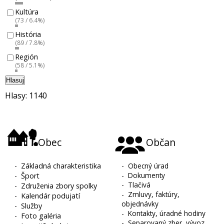
Kultúra
(73 / 6.4%)
História
(89 / 7.8%)
Región
(58 / 5.1%)
Hlasuj
Hlasy: 1140
Obec
Občan
-
Základná charakteristika
-
Obecný úrad
-
Dokumenty
-
Šport
-
Tlačivá
-
Združenia zbory spolky
-
Zmluvy, faktúry,
-
Kalendár podujatí
objednávky
-
Služby
-
Kontakty, úradné hodiny
-
Foto galéria
-
Separovaný zber, vývoz