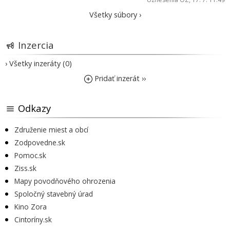
Všetky súbory ›
Inzercia
› Všetky inzeráty (0)
Pridať inzerát ››
Odkazy
Združenie miest a obcí
Zodpovedne.sk
Pomoc.sk
Ziss.sk
Mapy povodňového ohrozenia
Spoločný stavebný úrad
Kino Zora
Cintoríny.sk