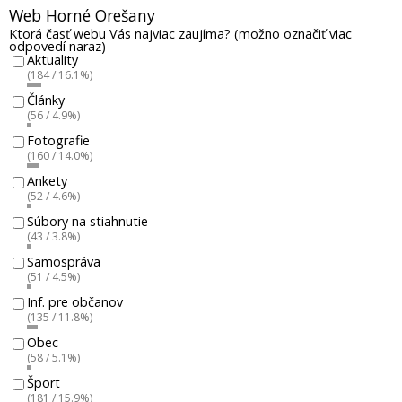
Web Horné Orešany
Ktorá časť webu Vás najviac zaujíma? (možno označiť viac
odpovedí naraz)
Aktuality
(184 / 16.1%)
Články
(56 / 4.9%)
Fotografie
(160 / 14.0%)
Ankety
(52 / 4.6%)
Súbory na stiahnutie
(43 / 3.8%)
Samospráva
(51 / 4.5%)
Inf. pre občanov
(135 / 11.8%)
Obec
(58 / 5.1%)
Šport
(181 / 15.9%)