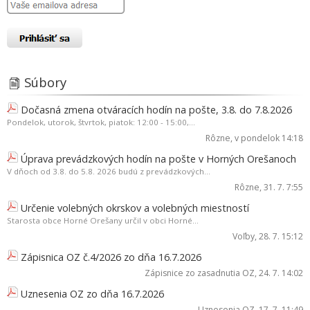
Súbory
Dočasná zmena otváracích hodín na pošte, 3.8. do 7.8.2026
Pondelok, utorok, štvrtok, piatok: 12:00 - 15:00,...
Rôzne
, v pondelok 14:18
Úprava prevádzkových hodín na pošte v Horných Orešanoch
V dňoch od 3.8. do 5.8. 2026 budú z prevádzkových...
Rôzne
, 31. 7. 7:55
Určenie volebných okrskov a volebných miestností
Starosta obce Horné Orešany určil v obci Horné...
Voľby
, 28. 7. 15:12
Zápisnica OZ č.4/2026 zo dňa 16.7.2026
Zápisnice zo zasadnutia OZ
, 24. 7. 14:02
Uznesenia OZ zo dňa 16.7.2026
Uznesenia OZ
, 17. 7. 11:49