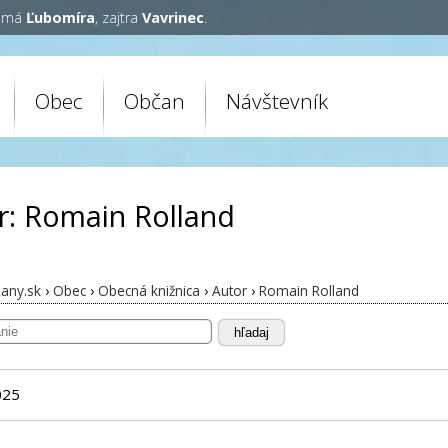
y má
Ľubomíra
, zajtra
Vavrinec
.
Obec
Občan
Návštevník
r: Romain Rolland
any.sk
›
Obec
›
Obecná knižnica
›
Autor
›
Romain Rolland
hľadaj
025