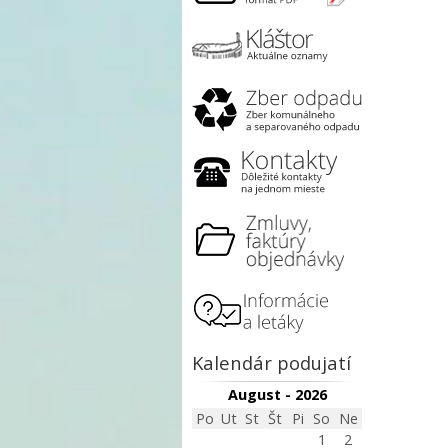
Kalendár podujatí
August - 2026
Po
Ut
St
Št
Pi
So
Ne
1
2