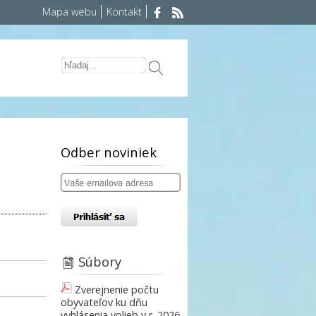
Mapa webu
Kontakt
Odber noviniek
Súbory
Zverejnenie počtu
obyvateľov ku dňu
vyhlásenia volieb v r. 2026