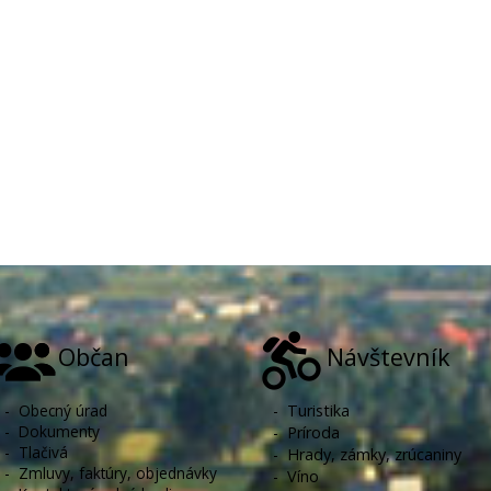
Občan
Návštevník
-
Obecný úrad
-
Turistika
-
Dokumenty
-
Príroda
-
Tlačivá
-
Hrady, zámky, zrúcaniny
-
Zmluvy, faktúry, objednávky
-
Víno