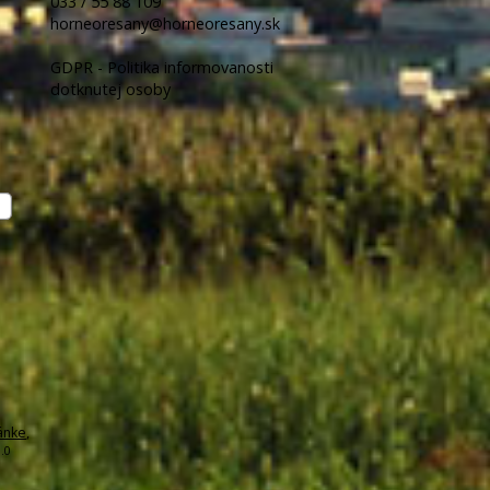
033 / 55 88 109
horneoresany@horneoresany.sk
GDPR - Politika informovanosti
dotknutej osoby
ánke
,
.0