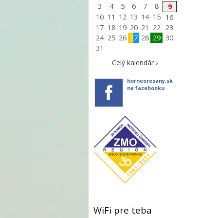
3
4
5
6
7
8
9
10
11
12
13
14
15
16
17
18
19
20
21
22
23
24
25
26
27
28
29
30
31
Celý kalendár ›
horneoresany.sk
na facebooku
WiFi pre teba