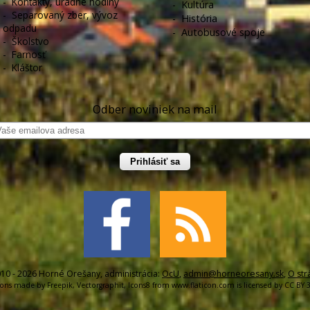
-
Kontakty, úradné hodiny
-
Kultúra
-
Separovaný zber, vývoz
-
História
odpadu
-
Autobusové spoje
-
Školstvo
-
Farnosť
-
Kláštor
Odber noviniek na mail
Prihlásiť sa
10 - 2026 Horné Orešany, administrácia:
OcU
,
admin@horneoresany.sk
,
O str
cons made by
Freepik
,
Vectorgraphit
,
Icons8
from
www.flaticon.com
is licensed by
CC BY 3