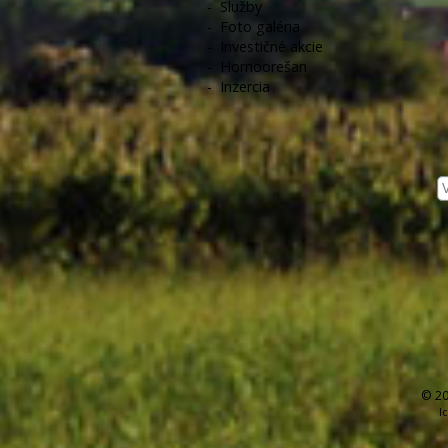
-
Služby
-
Foto galéria
-
Investičné akcie
-
Hornoorešan
-
Inzercia
© 20
I