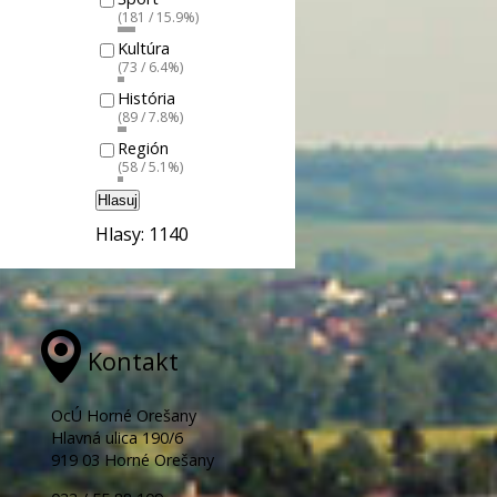
(181 / 15.9%)
Kultúra
(73 / 6.4%)
História
(89 / 7.8%)
Región
(58 / 5.1%)
Hlasuj
Hlasy: 1140
Kontakt
OcÚ Horné Orešany
Hlavná ulica 190/6
919 03 Horné Orešany