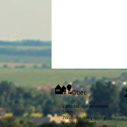
Obec
-
Základná charakteristika
-
Šport
-
Združenia zbory spolky
-
Kalendár podujatí