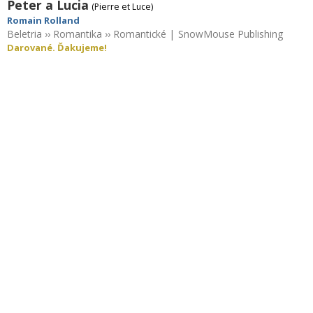
Peter a Lucia
(Pierre et Luce)
Romain Rolland
Beletria
››
Romantika
››
Romantické
|
SnowMouse Publishing
Darované. Ďakujeme!