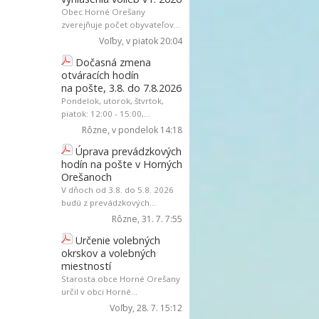
Obec Horné Orešany
zverejňuje počet obyvateľov...
Voľby
, v piatok 20:04
Dočasná zmena
otváracích hodín
na pošte, 3.8. do 7.8.2026
Pondelok, utorok, štvrtok,
piatok: 12:00 - 15:00,...
Rôzne
, v pondelok 14:18
Úprava prevádzkových
hodín na pošte v Horných
Orešanoch
V dňoch od 3.8. do 5.8. 2026
budú z prevádzkových...
Rôzne
, 31. 7. 7:55
Určenie volebných
okrskov a volebných
miestností
Starosta obce Horné Orešany
určil v obci Horné...
Voľby
, 28. 7. 15:12