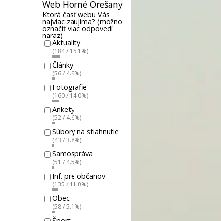
Web Horné Orešany
Ktorá časť webu Vás
najviac zaujíma? (možno
označiť viac odpovedí
naraz)
Aktuality
(184 / 16.1%)
Články
(56 / 4.9%)
Fotografie
(160 / 14.0%)
Ankety
(52 / 4.6%)
Súbory na stiahnutie
(43 / 3.8%)
Samospráva
(51 / 4.5%)
Inf. pre občanov
(135 / 11.8%)
Obec
(58 / 5.1%)
Šport