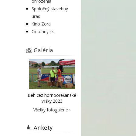
ohrozenia
Spoločný stavebný
úrad
Kino Zora
Cintoríny.sk
Galéria
Beh cez hornoorešanské
vŕšky 2023
Všetky fotogalérie ›
Ankety