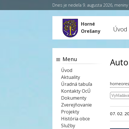
Dnes je nedeľa 9. augusta 2026, menin
Horné
Úvod
Orešany
Menu
Auto
Úvod
Aktuality
Úradná tabuľa
horneores
Kontakty OcÚ
Dokumenty
Zverejňovanie
Projekty
07. 02. 2
História obce
Služby