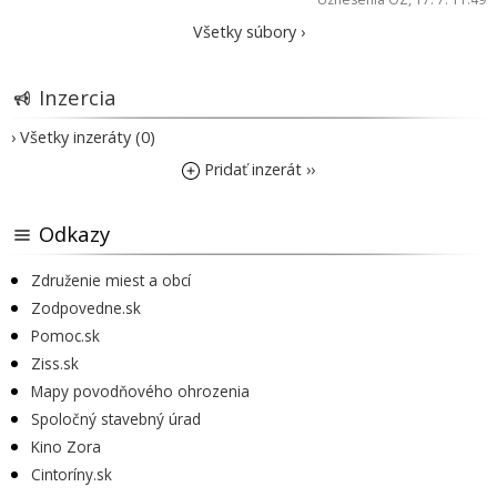
Všetky súbory ›
Inzercia
› Všetky inzeráty (0)
Pridať inzerát ››
Odkazy
Združenie miest a obcí
Zodpovedne.sk
Pomoc.sk
Ziss.sk
Mapy povodňového ohrozenia
Spoločný stavebný úrad
Kino Zora
Cintoríny.sk