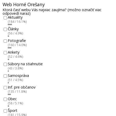
Web Horné Orešany
Ktorá časť webu Vás najviac zaujíma? (možno označiť viac
odpovedí naraz)
Aktuality
(184 / 16.1%)
Články
(56 / 4.9%)
Fotografie
(160 / 14.0%)
Ankety
(52 / 4.6%)
Súbory na stiahnutie
(43 / 3.8%)
Samospráva
(51 / 4.5%)
Inf. pre občanov
(135 / 11.8%)
Obec
(58 / 5.1%)
Šport
(181 / 15.9%)