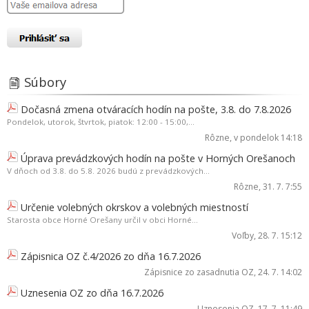
Súbory
Dočasná zmena otváracích hodín na pošte, 3.8. do 7.8.2026
Pondelok, utorok, štvrtok, piatok: 12:00 - 15:00,...
Rôzne
, v pondelok 14:18
Úprava prevádzkových hodín na pošte v Horných Orešanoch
V dňoch od 3.8. do 5.8. 2026 budú z prevádzkových...
Rôzne
, 31. 7. 7:55
Určenie volebných okrskov a volebných miestností
Starosta obce Horné Orešany určil v obci Horné...
Voľby
, 28. 7. 15:12
Zápisnica OZ č.4/2026 zo dňa 16.7.2026
Zápisnice zo zasadnutia OZ
, 24. 7. 14:02
Uznesenia OZ zo dňa 16.7.2026
Uznesenia OZ
, 17. 7. 11:49