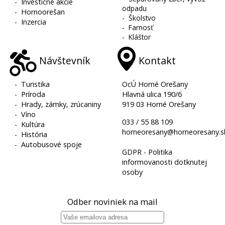
-
Investičné akcie
odpadu
-
Hornoorešan
-
Školstvo
-
Inzercia
-
Farnosť
-
Kláštor
Návštevník
Kontakt
-
Turistika
OcÚ Horné Orešany
-
Príroda
Hlavná ulica 190/6
-
Hrady, zámky, zrúcaniny
919 03 Horné Orešany
-
Víno
033 / 55 88 109
-
Kultúra
horneoresany@horneoresany.s
-
História
-
Autobusové spoje
GDPR - Politika
informovanosti dotknutej
osoby
Odber noviniek na mail