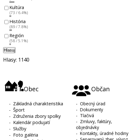
Kultúra
(73 / 6.4%)
História
(89 / 7.8%)
Región
(58 / 5.1%)
Hlasuj
Hlasy: 1140
Obec
Občan
-
Základná charakteristika
-
Obecný úrad
-
Dokumenty
-
Šport
-
Tlačivá
-
Združenia zbory spolky
-
Zmluvy, faktúry,
-
Kalendár podujatí
objednávky
-
Služby
-
Kontakty, úradné hodiny
-
Foto galéria
-
Separovaný zber, vývoz