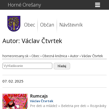
Horné Orešany
Obec
Občan
Návštevník
Autor: Václav Čtvrtek
horneoresany.sk
›
Obec
›
Obecná knižnica
›
Autor
›
Václav Čtvrtek
hľadaj
07. 02. 2025
Rumcajs
Václav Čtvrtek
Pre deti a mládež
››
Beletria pre deti
››
Rozprávky