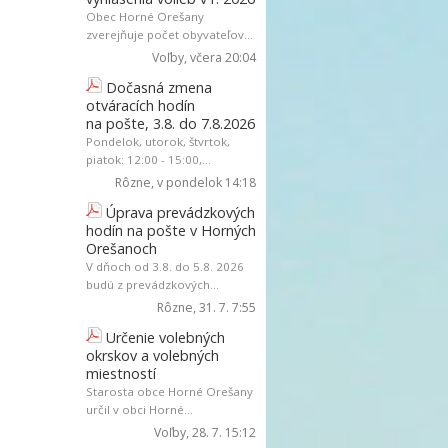
Obec Horné Orešany
zverejňuje počet obyvateľov...
Voľby
, včera 20:04
Dočasná zmena
otváracích hodín
na pošte, 3.8. do 7.8.2026
Pondelok, utorok, štvrtok,
piatok: 12:00 - 15:00,...
Rôzne
, v pondelok 14:18
Úprava prevádzkových
hodín na pošte v Horných
Orešanoch
V dňoch od 3.8. do 5.8. 2026
budú z prevádzkových...
Rôzne
, 31. 7. 7:55
Určenie volebných
okrskov a volebných
miestností
Starosta obce Horné Orešany
určil v obci Horné...
Voľby
, 28. 7. 15:12