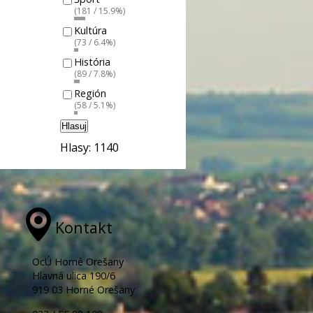
(181 / 15.9%)
Kultúra
(73 / 6.4%)
História
(89 / 7.8%)
Región
(58 / 5.1%)
Hlasuj
Hlasy: 1140
Kontakt
OcÚ Horné Orešany
Hlavná ulica 190/6
919 03 Horné Orešany