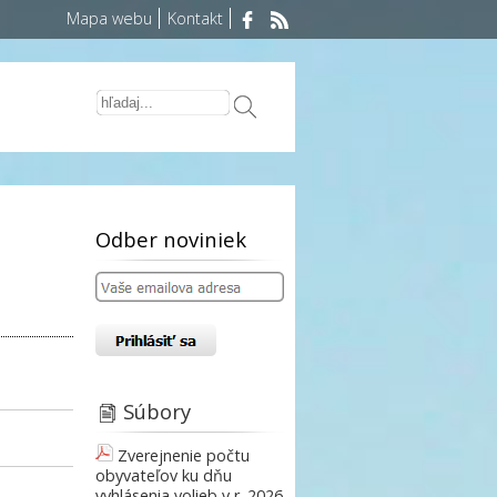
Mapa webu
Kontakt
Odber noviniek
Súbory
Zverejnenie počtu
obyvateľov ku dňu
vyhlásenia volieb v r. 2026