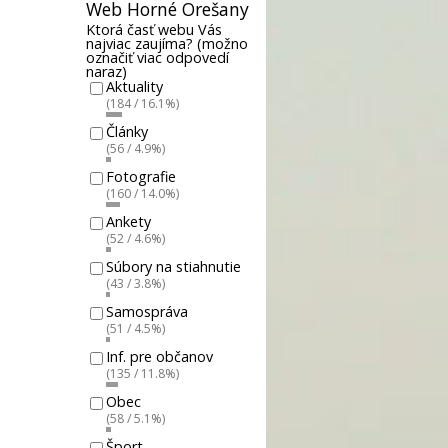
Web Horné Orešany
Ktorá časť webu Vás
najviac zaujíma? (možno
označiť viac odpovedí
naraz)
Aktuality
(184 / 16.1%)
Články
(56 / 4.9%)
Fotografie
(160 / 14.0%)
Ankety
(52 / 4.6%)
Súbory na stiahnutie
(43 / 3.8%)
Samospráva
(51 / 4.5%)
Inf. pre občanov
(135 / 11.8%)
Obec
(58 / 5.1%)
Šport