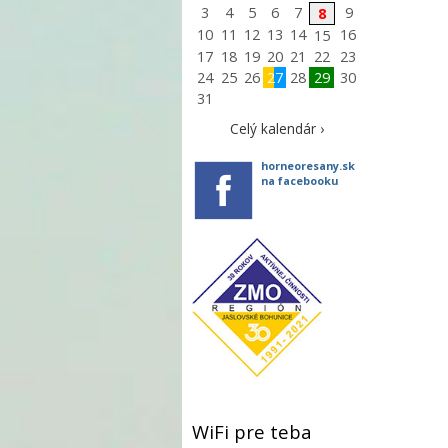
3
4
5
6
7
9
8
10
11
12
13
14
16
15
17
18
19
20
21
22
23
24
25
26
27
28
29
30
31
Celý kalendár ›
horneoresany.sk
na facebooku
WiFi pre teba