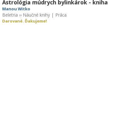
Astrológia múdrych bylinkárok - kniha
Manou Witko
Beletria
››
Náučné knihy
|
Práca
Darované. Ďakujeme!