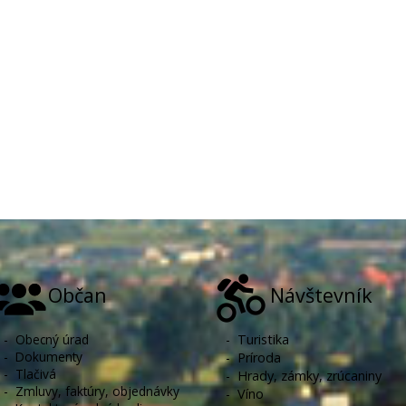
Občan
Návštevník
-
Obecný úrad
-
Turistika
-
Dokumenty
-
Príroda
-
Tlačivá
-
Hrady, zámky, zrúcaniny
-
Zmluvy, faktúry, objednávky
-
Víno