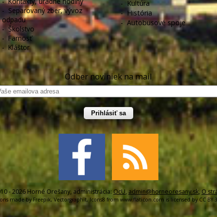
-
Kontakty, úradné hodiny
-
Kultúra
-
Separovaný zber, vývoz
-
História
odpadu
-
Autobusové spoje
-
Školstvo
-
Farnosť
-
Kláštor
Odber noviniek na mail
Prihlásiť sa
10 - 2026 Horné Orešany, administrácia:
OcU
,
admin@horneoresany.sk
,
O str
cons made by
Freepik
,
Vectorgraphit
,
Icons8
from
www.flaticon.com
is licensed by
CC BY 3