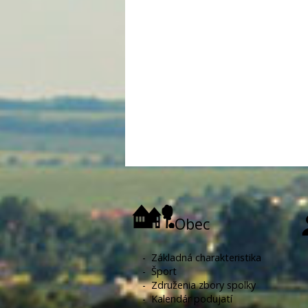
Obec
-
Základná charakteristika
-
Šport
-
Združenia zbory spolky
-
Kalendár podujatí