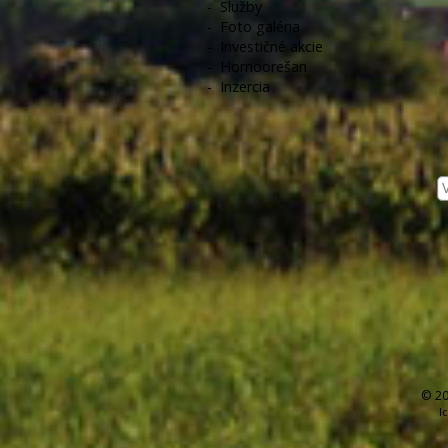
-
Služby
-
Foto galéria
-
Investičné akcie
-
Hornoorešan
-
Inzercia
© 20
I