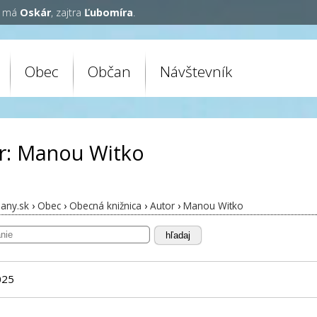
y má
Oskár
, zajtra
Ľubomíra
.
Obec
Občan
Návštevník
r: Manou Witko
any.sk
›
Obec
›
Obecná knižnica
›
Autor
›
Manou Witko
hľadaj
025