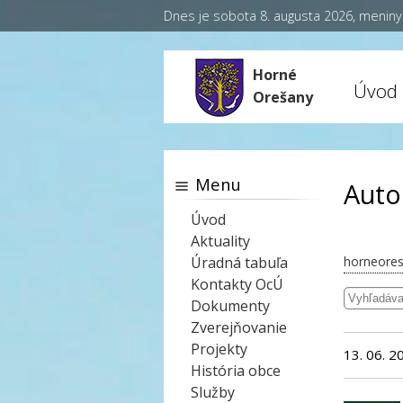
Dnes je sobota 8. augusta 2026, menin
Horné
Úvod
Orešany
Menu
Auto
Úvod
Aktuality
Úradná tabuľa
horneores
Kontakty OcÚ
Dokumenty
Zverejňovanie
Projekty
13. 06. 2
História obce
Služby