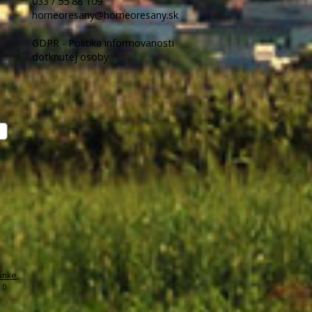
033 / 55 88 109
horneoresany@horneoresany.sk
GDPR - Politika informovanosti
dotknutej osoby
ánke
,
.0