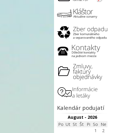
Kalendár podujatí
August - 2026
Po
Ut
St
Št
Pi
So
Ne
1
2