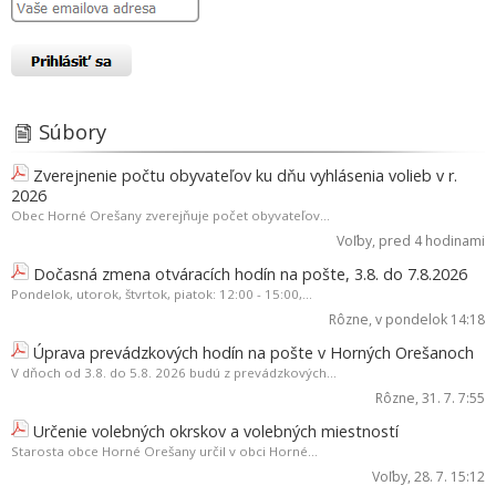
Súbory
Zverejnenie počtu obyvateľov ku dňu vyhlásenia volieb v r.
2026
Obec Horné Orešany zverejňuje počet obyvateľov...
Voľby
, pred 4 hodinami
Dočasná zmena otváracích hodín na pošte, 3.8. do 7.8.2026
Pondelok, utorok, štvrtok, piatok: 12:00 - 15:00,...
Rôzne
, v pondelok 14:18
Úprava prevádzkových hodín na pošte v Horných Orešanoch
V dňoch od 3.8. do 5.8. 2026 budú z prevádzkových...
Rôzne
, 31. 7. 7:55
Určenie volebných okrskov a volebných miestností
Starosta obce Horné Orešany určil v obci Horné...
Voľby
, 28. 7. 15:12