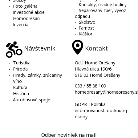
-
Kontakty, úradné hodiny
-
Foto galéria
-
Separovaný zber, vývoz
-
Investičné akcie
odpadu
-
Hornoorešan
-
Školstvo
-
Inzercia
-
Farnosť
-
Kláštor
Návštevník
Kontakt
-
Turistika
OcÚ Horné Orešany
-
Príroda
Hlavná ulica 190/6
-
Hrady, zámky, zrúcaniny
919 03 Horné Orešany
-
Víno
033 / 55 88 109
-
Kultúra
horneoresany@horneoresany.s
-
História
-
Autobusové spoje
GDPR - Politika
informovanosti dotknutej
osoby
Odber noviniek na mail