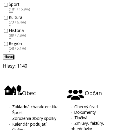
Šport
(181 / 15.9%)
Kultúra
(73 / 6.4%)
História
(89 / 7.8%)
Región
(58 / 5.1%)
Hlasuj
Hlasy: 1140
Obec
Občan
-
Základná charakteristika
-
Obecný úrad
-
Dokumenty
-
Šport
-
Tlačivá
-
Združenia zbory spolky
-
Zmluvy, faktúry,
-
Kalendár podujatí
objednávky
-
Služby