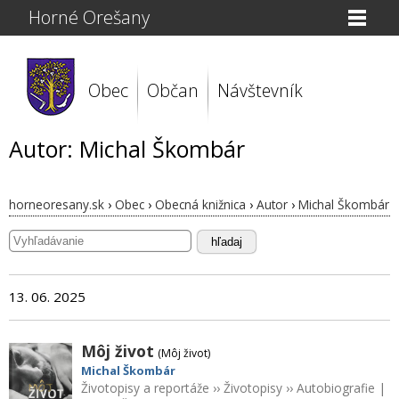
Horné Orešany
Obec
Občan
Návštevník
Autor: Michal Škombár
horneoresany.sk
›
Obec
›
Obecná knižnica
›
Autor
›
Michal Škombár
hľadaj
13. 06. 2025
Môj život
(Môj život)
Michal Škombár
Životopisy a reportáže
››
Životopisy
››
Autobiografie
|