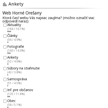
Ankety
Web Horné Orešany
Ktorá časť webu Vás najviac zaujíma? (možno označiť viac
odpovedí naraz)
Aktuality
(184 / 16.1%)
Články
(56 / 4.9%)
Fotografie
(160 / 14.0%)
Ankety
(52 / 4.6%)
Súbory na stiahnutie
(43 / 3.8%)
Samospráva
(51 / 4.5%)
Inf. pre občanov
(135 / 11.8%)
Obec
(58 / 5.1%)