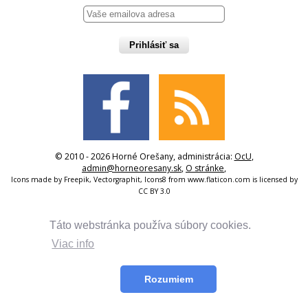
Prihlásiť sa
© 2010 - 2026 Horné Orešany, administrácia:
OcU
,
admin@horneoresany.sk
,
O stránke
,
Icons made by
Freepik
,
Vectorgraphit
,
Icons8
from
www.flaticon.com
is licensed by
CC BY 3.0
Táto webstránka používa súbory cookies.
Viac info
Rozumiem