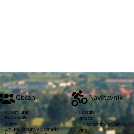
Občan
Návštevník
-
Obecný úrad
-
Turistika
-
Dokumenty
-
Príroda
-
Tlačivá
-
Hrady, zámky, zrúcaniny
-
Zmluvy, faktúry, objednávky
-
Víno