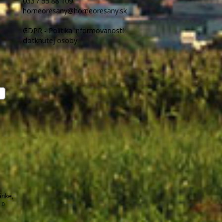
033 / 55 88 109
horneoresany@horneoresany.sk
GDPR - Politika informovanosti
dotknutej osoby
ánke
,
.0