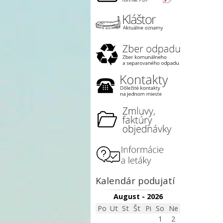
Kalendár podujatí
August - 2026
Po
Ut
St
Št
Pi
So
Ne
1
2