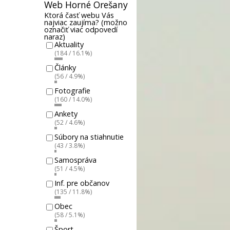
Web Horné Orešany
Ktorá časť webu Vás
najviac zaujíma? (možno
označiť viac odpovedí
naraz)
Aktuality
(184 / 16.1%)
Články
(56 / 4.9%)
Fotografie
(160 / 14.0%)
Ankety
(52 / 4.6%)
Súbory na stiahnutie
(43 / 3.8%)
Samospráva
(51 / 4.5%)
Inf. pre občanov
(135 / 11.8%)
Obec
(58 / 5.1%)
Šport