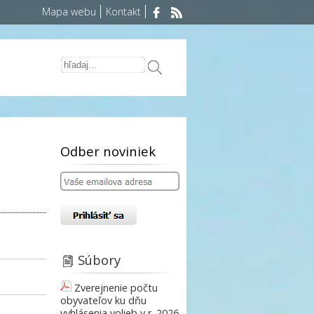
Mapa webu
Kontakt
Odber noviniek
Súbory
Zverejnenie počtu
obyvateľov ku dňu
vyhlásenia volieb v r. 2026