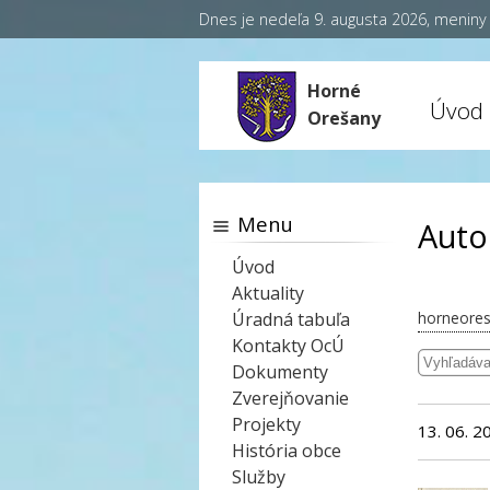
Dnes je nedeľa 9. augusta 2026, menin
Horné
Úvod
Orešany
Menu
Auto
Úvod
Aktuality
Úradná tabuľa
horneores
Kontakty OcÚ
Dokumenty
Zverejňovanie
Projekty
13. 06. 2
História obce
Služby