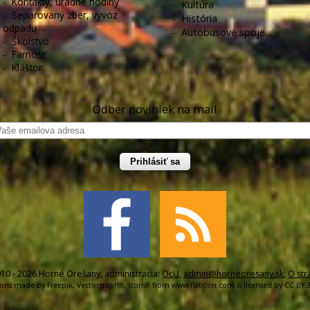
-
Kontakty, úradné hodiny
-
Kultúra
-
Separovaný zber, vývoz
-
História
odpadu
-
Autobusové spoje
-
Školstvo
-
Farnosť
-
Kláštor
Odber noviniek na mail
Prihlásiť sa
10 - 2026 Horné Orešany, administrácia:
OcU
,
admin@horneoresany.sk
,
O str
cons made by
Freepik
,
Vectorgraphit
,
Icons8
from
www.flaticon.com
is licensed by
CC BY 3