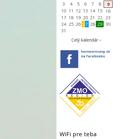
3
4
5
6
7
8
9
10
11
12
13
14
15
16
17
18
19
20
21
22
23
24
25
26
27
28
29
30
31
Celý kalendár ›
horneoresany.sk
na facebooku
WiFi pre teba