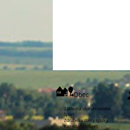
Obec
-
Základná charakteristika
-
Šport
-
Združenia zbory spolky
-
Kalendár podujatí