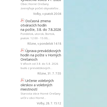
Obec Horné Orešany
zverejňuje počet obyvateľov...
Voľby
, v piatok 20:04
Dočasná zmena
otváracích hodín
na pošte, 3.8. do 7.8.2026
Pondelok, utorok, štvrtok,
piatok: 12:00 - 15:00,...
Rôzne
, v pondelok 14:18
Úprava prevádzkových
hodín na pošte v Horných
Orešanoch
V dňoch od 3.8. do 5.8. 2026
budú z prevádzkových...
Rôzne
, 31. 7. 7:55
Určenie volebných
okrskov a volebných
miestností
Starosta obce Horné Orešany
určil v obci Horné...
Voľby
, 28. 7. 15:12