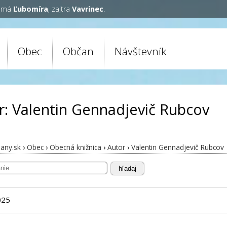
y má
Ľubomíra
, zajtra
Vavrinec
.
Obec
Občan
Návštevník
r: Valentin Gennadjevič Rubcov
any.sk
›
Obec
›
Obecná knižnica
›
Autor
›
Valentin Gennadjevič Rubcov
hľadaj
025