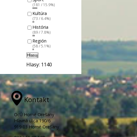
(181 / 15.9%)
Kultúra
(73 / 6.4%)
História
(89 / 7.8%)
Región
(58 / 5.1%)
Hlasuj
Hlasy: 1140
Kontakt
OcÚ Horné Orešany
Hlavná ulica 190/6
919 03 Horné Orešany