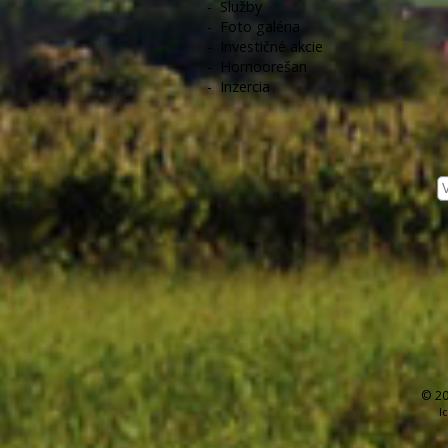
-
Služby
-
Foto galéria
-
Investičné akcie
-
Hornoorešan
-
Inzercia
© 20
I