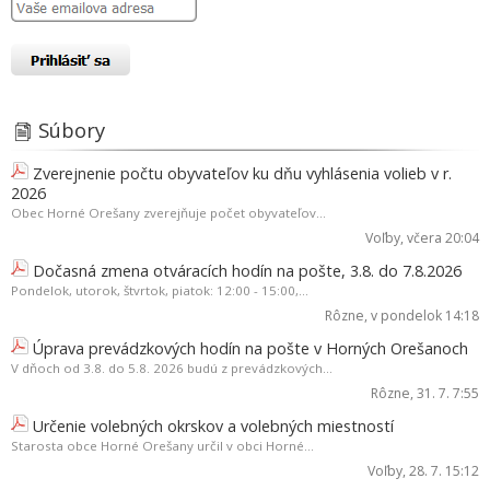
Súbory
Zverejnenie počtu obyvateľov ku dňu vyhlásenia volieb v r.
2026
Obec Horné Orešany zverejňuje počet obyvateľov...
Voľby
, včera 20:04
Dočasná zmena otváracích hodín na pošte, 3.8. do 7.8.2026
Pondelok, utorok, štvrtok, piatok: 12:00 - 15:00,...
Rôzne
, v pondelok 14:18
Úprava prevádzkových hodín na pošte v Horných Orešanoch
V dňoch od 3.8. do 5.8. 2026 budú z prevádzkových...
Rôzne
, 31. 7. 7:55
Určenie volebných okrskov a volebných miestností
Starosta obce Horné Orešany určil v obci Horné...
Voľby
, 28. 7. 15:12