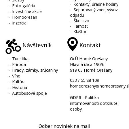
-
Kontakty, úradné hodiny
-
Foto galéria
-
Separovaný zber, vývoz
-
Investičné akcie
odpadu
-
Hornoorešan
-
Školstvo
-
Inzercia
-
Farnosť
-
Kláštor
Návštevník
Kontakt
-
Turistika
OcÚ Horné Orešany
-
Príroda
Hlavná ulica 190/6
-
Hrady, zámky, zrúcaniny
919 03 Horné Orešany
-
Víno
033 / 55 88 109
-
Kultúra
horneoresany@horneoresany.s
-
História
-
Autobusové spoje
GDPR - Politika
informovanosti dotknutej
osoby
Odber noviniek na mail