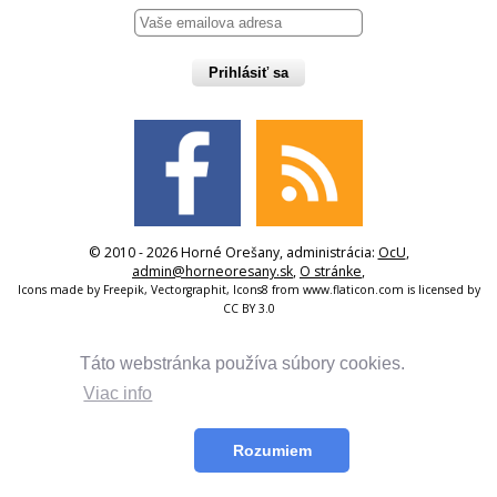
Prihlásiť sa
© 2010 - 2026 Horné Orešany, administrácia:
OcU
,
admin@horneoresany.sk
,
O stránke
,
Icons made by
Freepik
,
Vectorgraphit
,
Icons8
from
www.flaticon.com
is licensed by
CC BY 3.0
Táto webstránka používa súbory cookies.
Viac info
Rozumiem