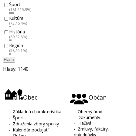
Šport
(181 / 15.9%)
Kultúra
(73 / 6.4%)
História
(89 / 7.8%)
Región
(58 / 5.1%)
Hlasuj
Hlasy: 1140
Obec
Občan
-
Základná charakteristika
-
Obecný úrad
-
Dokumenty
-
Šport
-
Tlačivá
-
Združenia zbory spolky
-
Zmluvy, faktúry,
-
Kalendár podujatí
objednávky
-
Služby