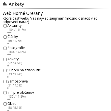
Ankety
Web Horné Orešany
Ktorá časť webu Vás najviac zaujíma? (možno označiť viac
odpovedí naraz)
Aktuality
(184 / 16.1%)
Články
(56 / 4.9%)
Fotografie
(160 / 14.0%)
Ankety
(52 / 4.6%)
Súbory na stiahnutie
(43 / 3.8%)
Samospráva
(51 / 4.5%)
Inf. pre občanov
(135 / 11.8%)
Obec
(58 / 5.1%)