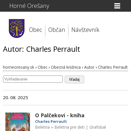
Horné Orešany
Obec
Občan
Návštevník
Autor: Charles Perrault
horneoresany.sk
›
Obec
›
Obecná knižnica
›
Autor
›
Charles Perrault
hľadaj
20. 08. 2025
O Palčekovi - kniha
Charles Perrault
Beletria
››
Beletria pre deti
|
Grafobal