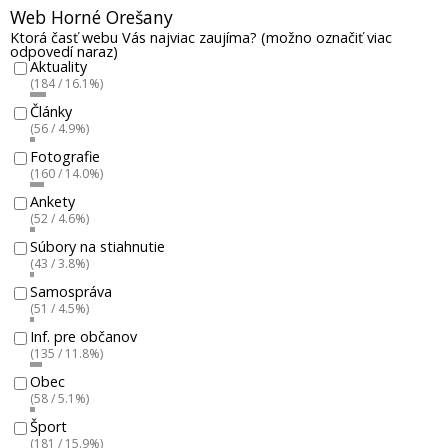
Web Horné Orešany
Ktorá časť webu Vás najviac zaujíma? (možno označiť viac
odpovedí naraz)
Aktuality
(184 / 16.1%)
Články
(56 / 4.9%)
Fotografie
(160 / 14.0%)
Ankety
(52 / 4.6%)
Súbory na stiahnutie
(43 / 3.8%)
Samospráva
(51 / 4.5%)
Inf. pre občanov
(135 / 11.8%)
Obec
(58 / 5.1%)
Šport
(181 / 15.9%)