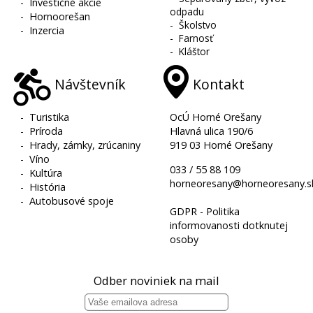
-
Investičné akcie
odpadu
-
Hornoorešan
-
Školstvo
-
Inzercia
-
Farnosť
-
Kláštor
Návštevník
Kontakt
-
Turistika
OcÚ Horné Orešany
-
Príroda
Hlavná ulica 190/6
-
Hrady, zámky, zrúcaniny
919 03 Horné Orešany
-
Víno
033 / 55 88 109
-
Kultúra
horneoresany@horneoresany.s
-
História
-
Autobusové spoje
GDPR - Politika
informovanosti dotknutej
osoby
Odber noviniek na mail