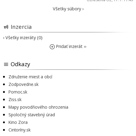
Všetky súbory ›
Inzercia
› Všetky inzeráty (0)
Pridať inzerát ››
Odkazy
Združenie miest a obcí
Zodpovedne.sk
Pomoc.sk
Ziss.sk
Mapy povodňového ohrozenia
Spoločný stavebný úrad
Kino Zora
Cintoríny.sk