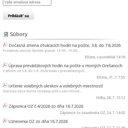
Súbory
Dočasná zmena otváracích hodín na pošte, 3.8. do 7.8.2026
Pondelok, utorok, štvrtok, piatok: 12:00 - 15:00,...
Rôzne
, v pondelok 14:18
Úprava prevádzkových hodín na pošte v Horných Orešanoch
V dňoch od 3.8. do 5.8. 2026 budú z prevádzkových...
Rôzne
, 31. 7. 7:55
Určenie volebných okrskov a volebných miestností
Starosta obce Horné Orešany určil v obci Horné...
Voľby
, 28. 7. 15:12
Zápisnica OZ č.4/2026 zo dňa 16.7.2026
Zápisnice zo zasadnutia OZ
, 24. 7. 14:02
Uznesenia OZ zo dňa 16.7.2026
Uznesenia OZ
, 17. 7. 11:49