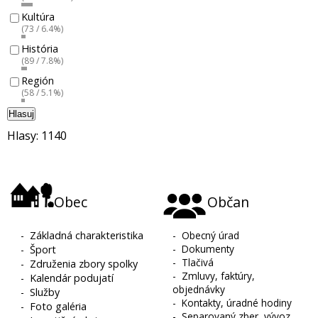
Kultúra
(73 / 6.4%)
História
(89 / 7.8%)
Región
(58 / 5.1%)
Hlasuj
Hlasy: 1140
Obec
Občan
-
Základná charakteristika
-
Obecný úrad
-
Dokumenty
-
Šport
-
Tlačivá
-
Združenia zbory spolky
-
Zmluvy, faktúry,
-
Kalendár podujatí
objednávky
-
Služby
-
Kontakty, úradné hodiny
-
Foto galéria
-
Separovaný zber, vývoz