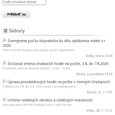
Súbory
Zverejnenie počtu obyvateľov ku dňu vyhlásenia volieb v r.
2026
Obec Horné Orešany zverejňuje počet obyvateľov...
Voľby
, včera 20:04
Dočasná zmena otváracích hodín na pošte, 3.8. do 7.8.2026
Pondelok, utorok, štvrtok, piatok: 12:00 - 15:00,...
Rôzne
, v pondelok 14:18
Úprava prevádzkových hodín na pošte v Horných Orešanoch
V dňoch od 3.8. do 5.8. 2026 budú z prevádzkových...
Rôzne
, 31. 7. 7:55
Určenie volebných okrskov a volebných miestností
Starosta obce Horné Orešany určil v obci Horné...
Voľby
, 28. 7. 15:12