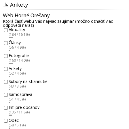
Ankety
Web Horné Orešany
Ktorá časť webu Vás najviac zaujíma? (možno označiť viac
odpovedí naraz)
Aktuality
(184 / 16.1%)
Články
(56 / 4.9%)
Fotografie
(160 / 14.0%)
Ankety
(52 / 4.6%)
Súbory na stiahnutie
(43 / 3.8%)
Samospráva
(51 / 4.5%)
Inf. pre občanov
(135 / 11.8%)
Obec
(58 / 5.1%)