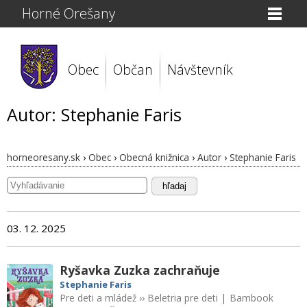
Horné Orešany
Obec
Občan
Návštevník
Autor: Stephanie Faris
horneoresany.sk
›
Obec
›
Obecná knižnica
›
Autor
›
Stephanie Faris
hľadaj
03. 12. 2025
Ryšavka Zuzka zachraňuje
Stephanie Faris
Pre deti a mládež
››
Beletria pre deti
|
Bambook