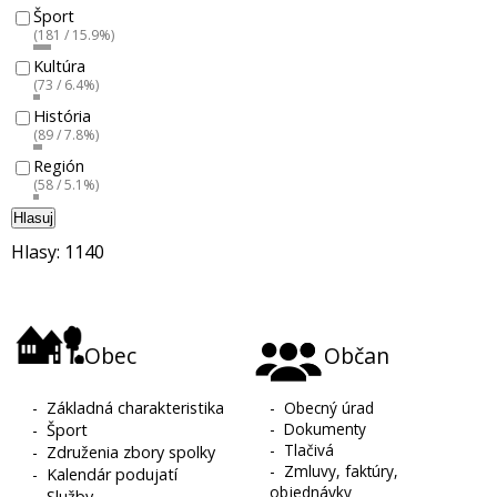
Šport
(181 / 15.9%)
Kultúra
(73 / 6.4%)
História
(89 / 7.8%)
Región
(58 / 5.1%)
Hlasuj
Hlasy: 1140
Obec
Občan
-
Základná charakteristika
-
Obecný úrad
-
Dokumenty
-
Šport
-
Tlačivá
-
Združenia zbory spolky
-
Zmluvy, faktúry,
-
Kalendár podujatí
objednávky
-
Služby