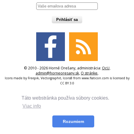
Prihlásiť sa
© 2010 - 2026 Horné Orešany, administrácia:
OcU
,
admin@horneoresany.sk
,
O stránke
,
Icons made by
Freepik
,
Vectorgraphit
,
Icons8
from
www.flaticon.com
is licensed by
CC BY 3.0
Táto webstránka používa súbory cookies.
Viac info
Rozumiem