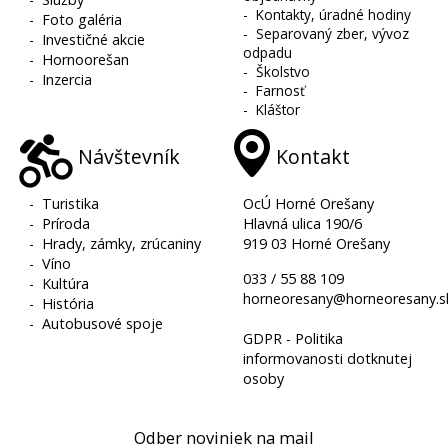
-
Kontakty, úradné hodiny
-
Foto galéria
-
Separovaný zber, vývoz
-
Investičné akcie
odpadu
-
Hornoorešan
-
Školstvo
-
Inzercia
-
Farnosť
-
Kláštor
Návštevník
Kontakt
-
Turistika
OcÚ Horné Orešany
-
Príroda
Hlavná ulica 190/6
-
Hrady, zámky, zrúcaniny
919 03 Horné Orešany
-
Víno
033 / 55 88 109
-
Kultúra
horneoresany@horneoresany.s
-
História
-
Autobusové spoje
GDPR - Politika
informovanosti dotknutej
osoby
Odber noviniek na mail