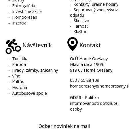
-
Kontakty, úradné hodiny
-
Foto galéria
-
Separovaný zber, vývoz
-
Investičné akcie
odpadu
-
Hornoorešan
-
Školstvo
-
Inzercia
-
Farnosť
-
Kláštor
Návštevník
Kontakt
-
Turistika
OcÚ Horné Orešany
-
Príroda
Hlavná ulica 190/6
-
Hrady, zámky, zrúcaniny
919 03 Horné Orešany
-
Víno
033 / 55 88 109
-
Kultúra
horneoresany@horneoresany.s
-
História
-
Autobusové spoje
GDPR - Politika
informovanosti dotknutej
osoby
Odber noviniek na mail