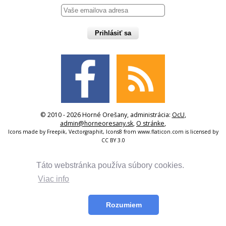
Prihlásiť sa
© 2010 - 2026 Horné Orešany, administrácia:
OcU
,
admin@horneoresany.sk
,
O stránke
,
Icons made by
Freepik
,
Vectorgraphit
,
Icons8
from
www.flaticon.com
is licensed by
CC BY 3.0
Táto webstránka používa súbory cookies.
Viac info
Rozumiem