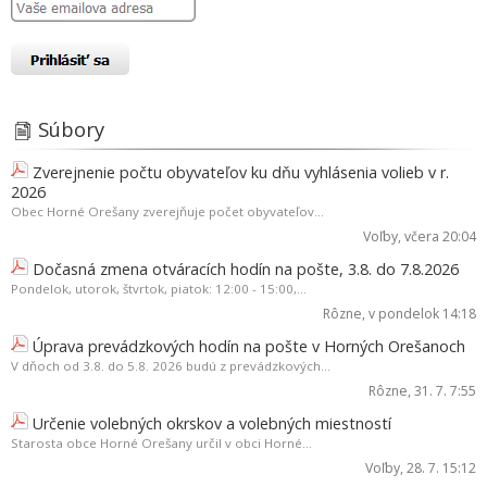
Súbory
Zverejnenie počtu obyvateľov ku dňu vyhlásenia volieb v r.
2026
Obec Horné Orešany zverejňuje počet obyvateľov...
Voľby
, včera 20:04
Dočasná zmena otváracích hodín na pošte, 3.8. do 7.8.2026
Pondelok, utorok, štvrtok, piatok: 12:00 - 15:00,...
Rôzne
, v pondelok 14:18
Úprava prevádzkových hodín na pošte v Horných Orešanoch
V dňoch od 3.8. do 5.8. 2026 budú z prevádzkových...
Rôzne
, 31. 7. 7:55
Určenie volebných okrskov a volebných miestností
Starosta obce Horné Orešany určil v obci Horné...
Voľby
, 28. 7. 15:12