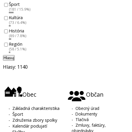
Šport
(181 / 15.9%)
Kultúra
(73 / 6.4%)
História
(89 / 7.8%)
Región
(58 / 5.1%)
Hlasuj
Hlasy: 1140
Obec
Občan
-
Základná charakteristika
-
Obecný úrad
-
Dokumenty
-
Šport
-
Tlačivá
-
Združenia zbory spolky
-
Zmluvy, faktúry,
-
Kalendár podujatí
objednávky
-
Služby