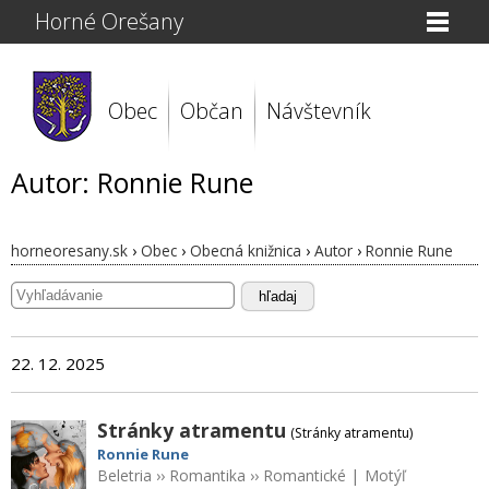
Horné Orešany
Obec
Občan
Návštevník
Autor: Ronnie Rune
horneoresany.sk
›
Obec
›
Obecná knižnica
›
Autor
›
Ronnie Rune
hľadaj
22. 12. 2025
Stránky atramentu
(Stránky atramentu)
Ronnie Rune
Beletria
››
Romantika
››
Romantické
|
Motýľ