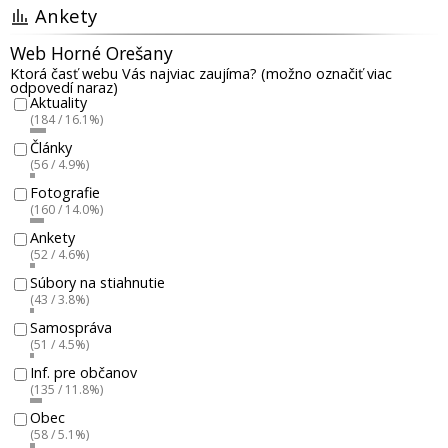
Ankety
Web Horné Orešany
Ktorá časť webu Vás najviac zaujíma? (možno označiť viac
odpovedí naraz)
Aktuality
(184 / 16.1%)
Články
(56 / 4.9%)
Fotografie
(160 / 14.0%)
Ankety
(52 / 4.6%)
Súbory na stiahnutie
(43 / 3.8%)
Samospráva
(51 / 4.5%)
Inf. pre občanov
(135 / 11.8%)
Obec
(58 / 5.1%)